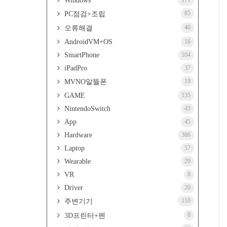
Windows
171
85
PC점검+조립
40
오류해결
AndroidVM+OS
16
SmartPhone
104
iPadPro
37
19
MVNO알뜰폰
GAME
135
NintendoSwitch
43
App
45
Hardware
386
Laptop
57
Wearable
29
VR
8
Driver
20
110
주변기기
8
3D프린터+펜