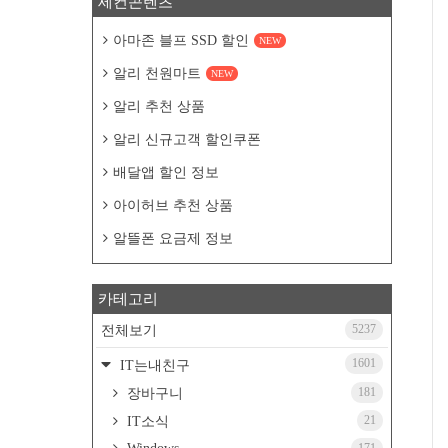
세컨콘텐츠
아마존 블프 SSD 할인
NEW
알리 천원마트
NEW
알리 추천 상품
알리 신규고객 할인쿠폰
배달앱 할인 정보
아이허브 추천 상품
알뜰폰 요금제 정보
카테고리
5237
전체보기
1601
IT는내친구
181
장바구니
21
IT소식