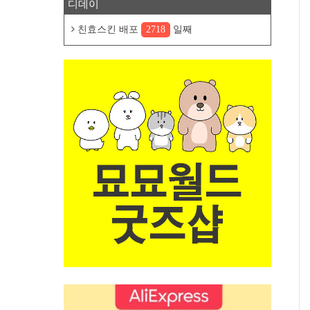
디데이
친효스킨 배포
2718
일째