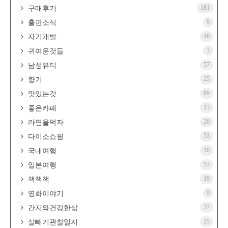
181
구매후기
9
출판소식
16
자기개발
3
귀여운것들
57
남성뷰티
25
향기
89
맛있는것
13
좋은카페
20
라면을먹자
53
다이소쇼핑
10
국내여행
53
일본여행
19
책책책
9
영화이야기
37
간지와건강한삶
25
살빼기관찰일지