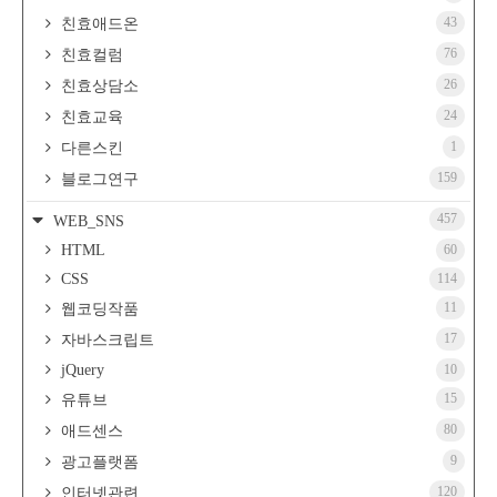
43
친효애드온
76
친효컬럼
26
친효상담소
24
친효교육
1
다른스킨
159
블로그연구
457
WEB_SNS
HTML
60
CSS
114
11
웹코딩작품
17
자바스크립트
jQuery
10
15
유튜브
80
애드센스
9
광고플랫폼
120
인터넷관련