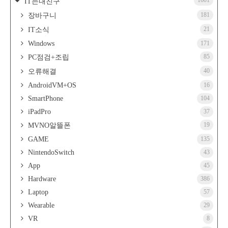
1601
IT는내친구
181
장바구니
21
IT소식
Windows
171
85
PC점검+조립
40
오류해결
AndroidVM+OS
16
SmartPhone
104
iPadPro
37
19
MVNO알뜰폰
GAME
135
NintendoSwitch
43
App
45
Hardware
386
Laptop
57
Wearable
29
VR
8