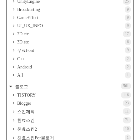
UnityEngine
25
Broadcasting
9
GameEffect
9
UI_UX_INFO
9
2D.etc
17
3D.etc
6
9
무료Font
C++
2
Android
2
A.I
1
561
블로그
TISTORY
116
Blogger
23
11
스킨제작
71
친효스킨
10
친효스킨2
1
친효스킨For블로거