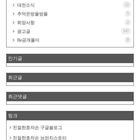
12
대전소식
5
추억은방울방울
2
희망사항
147
광고글
0
Be공개폴더
인기글
최근글
최근댓글
링크
친절한효자손 구글블로그
친절한효자손 브런치스토리