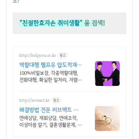
요?
"친절한효자손 취미생활"
을 검색!
http://helpyou.or.kr
광고
역할대행 헬프유 압도적재이
용 역할대행, 상황연출 전문
100%비밀보장, 각종역할대행,
업체
전화대행, 확실한 일처리, 저렴한
비용, 전국출장 2011년 개업 최
다 이용업체, 압도적 재이용율
http://loveact.kr
광고
해결방법 전문 러브액트 실
전경험이 가장 많은 업체
연애상담, 재회상담, 연애조작,
이성마음 알기, 결혼생활문제, 연
애잘하는법 다양한 상황 처리가
능업체, 현실적으로 도움이 되는