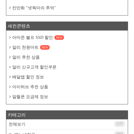
칸만화 "넷웍마의 추억"
세컨콘텐츠
아마존 블프 SSD 할인
NEW
알리 천원마트
NEW
알리 추천 상품
알리 신규고객 할인쿠폰
배달앱 할인 정보
아이허브 추천 상품
알뜰폰 요금제 정보
카테고리
5237
전체보기