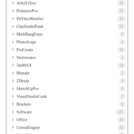
AfterEffect
34
PremierePro
23
DaVinciResolve
14
ClipStudioPaint
31
MediBangPaint
5
PhotoScape
3
ProCreate
19
Vectornator
1
3dsMAX
24
Blender
2
ZBrush
4
SketchUpPro
6
VisualStudioCode
7
Brackets
8
Software
151
Office
15
UnrealEngine
32