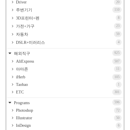
Driver
20
110
주변기기
8
3D프린터+펜
23
가전+가구
59
자동차
4
DSLR+미러리스
925
해외직구
AliExpress
507
11
아마존
iHerb
105
Taobao
1
ETC
301
596
Programs
Photoshop
72
Illustrator
50
InDesign
6