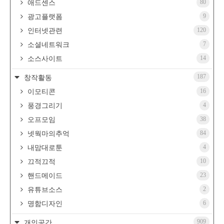
80
애드센스
9
광고플랫폼
120
인터넷관련
7
소셜네트워크
14
소스사이트
187
창작활동
16
이모티콘
4
풍경그리기
38
오프모임
84
넷웍마의추억
4
내맘대로툰
10
끄적끄적
23
핸드메이드
2
유튜브소스
6
명함디자인
909
개인공간