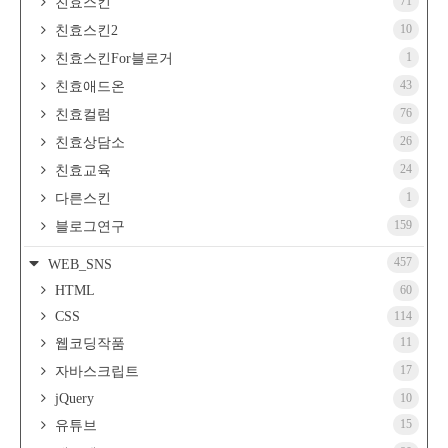
71
친효스킨
10
친효스킨2
1
친효스킨For블로거
43
친효애드온
76
친효컬럼
26
친효상담소
24
친효교육
1
다른스킨
159
블로그연구
457
WEB_SNS
HTML
60
CSS
114
11
웹코딩작품
17
자바스크립트
jQuery
10
15
유튜브