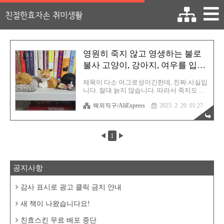
친절한효자손 취미생활
영원히 죽지 않고 영생하는 불로
불사 고양이, 강아지, 여우를 입양
하였습니다
제목이 다소 어그로성이긴한데, 진짜 사실입
니다. 절대 늙지 않습니다. 따라서 죽지도 않
아요. 아마 저 보다 더 오래 살 거에요. 관리만
해외직구/AliExpress
2025. 2. 20. 01:27
잘 한다면 말이죠. 그렇습니다. 녀석들은 생
명체가 아닌 인형입니다. 알리에서 딱 봤을
때 무조건 대려와야겠다는 생각이었습니
다. 저는 동물을 좋아합니다. 하지만 키울 자
◀
1
▶
신은 없습니다. 만약 키우게 된다면 정말 사
랑으로, 지갑으로 잘 키울 자신은 있습니다.
오잉? 그럼 이거면 되는거 아니냐라고 생각
하실 수 있으시겠지만 제가 자신이 없다는건
공지사항
헤어질 자신을 말하는 것입니다. 온갖 사랑
과 정성을 들여서 돌보겠지만 반려동물과 인
간의 시간은 다르게 흐르죠? 그러므로 반드
감사 표시로 광고 클릭 금지 안내
시 언젠가는 영구적으로 헤어지게 되어있습
니다. 그 헤어짐을 버틸 자신이 없는 것입니
새 책이 나왔습니다요!
다. 이별의 고통은 이미 두 번 ..
친효스킨 무료 배포 중단