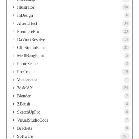
Illustrator
50
InDesign
6
AfterEffect
34
PremierePro
23
DaVinciResolve
14
ClipStudioPaint
31
MediBangPaint
5
PhotoScape
3
ProCreate
19
Vectornator
1
3dsMAX
24
Blender
2
ZBrush
4
SketchUpPro
6
VisualStudioCode
7
Brackets
8
Software
151