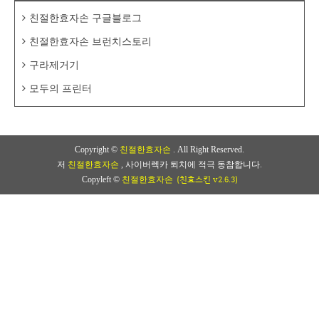
친절한효자손 구글블로그
친절한효자손 브런치스토리
구라제거기
모두의 프린터
Copyright ©
친절한효자손
. All Right Reserved.
저
친절한효자손
, 사이버렉카 퇴치에 적극 동참합니다.
(친효스킨 v2.6.3)
Copyleft ©
친절한효자손