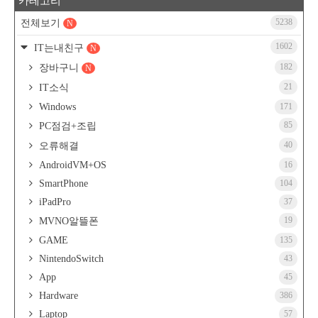
카테고리
5238
전체보기
N
1602
IT는내친구
N
182
장바구니
N
21
IT소식
Windows
171
85
PC점검+조립
40
오류해결
AndroidVM+OS
16
SmartPhone
104
iPadPro
37
19
MVNO알뜰폰
GAME
135
NintendoSwitch
43
App
45
Hardware
386
Laptop
57