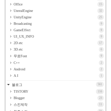
Office
15
UnrealEngine
32
UnityEngine
25
Broadcasting
9
GameEffect
9
UI_UX_INFO
9
2D.etc
17
3D.etc
6
9
무료Font
C++
2
Android
2
A.I
1
561
블로그
TISTORY
116
Blogger
23
11
스킨제작