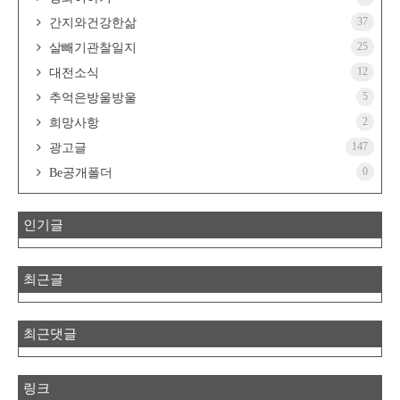
37
간지와건강한삶
25
살빼기관찰일지
12
대전소식
5
추억은방울방울
2
희망사항
147
광고글
0
Be공개폴더
인기글
최근글
최근댓글
링크