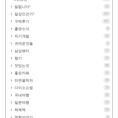
22
알립니다!
102
일상인건가?
181
구매후기
9
출판소식
16
자기개발
3
귀여운것들
57
남성뷰티
25
향기
89
맛있는것
13
좋은카페
20
라면을먹자
53
다이소쇼핑
10
국내여행
53
일본여행
19
책책책
9
영화이야기