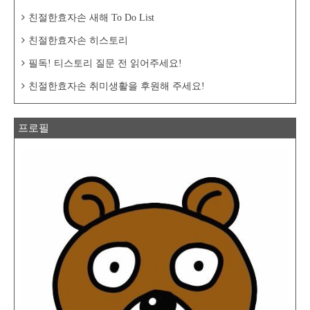
친절한효자손 새해 To Do List
친절한효자손 히스토리
필독! 티스토리 질문 전 읽어주세요!
친절한효자손 취미생활을 후원해 주세요!
프로필