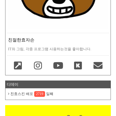
친절한효자손
IT와 그림, 각종 프로그램 사용하는것을 좋아합니다.
디데이
친효스킨 배포
2719
일째