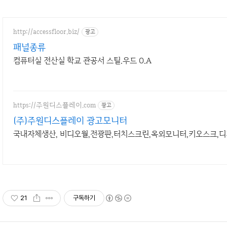
http://accessfloor.biz/
광고
패널종류
컴퓨터실 전산실 학교 관공서 스틸.우드 O.A
https://주원디스플레이.com
광고
(주)주원디스플레이 광고모니터
국내자체생산, 비디오월,전광판,터치스크린,옥외모니터,키오스크
21
구독하기