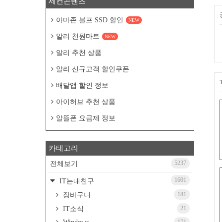
세컨콘텐츠
아마존 블프 SSD 할인
NEW
알리 천원마트
NEW
알리 추천 상품
알리 신규고객 할인쿠폰
배달앱 할인 정보
아이허브 추천 상품
알뜰폰 요금제 정보
카테고리
5237
전체보기
1601
IT는내친구
181
장바구니
21
IT소식