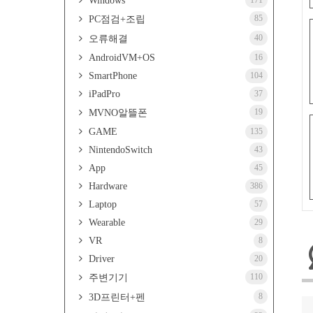
Windows
171
85
PC점검+조립
40
오류해결
AndroidVM+OS
16
SmartPhone
104
iPadPro
37
19
MVNO알뜰폰
GAME
135
NintendoSwitch
43
App
45
Hardware
386
Laptop
57
Wearable
29
VR
8
Driver
20
110
주변기기
8
3D프린터+펜