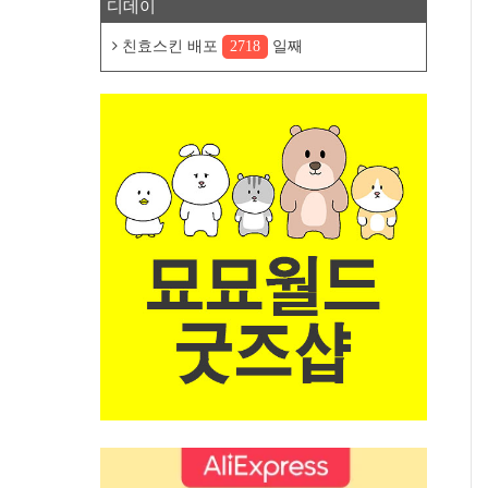
디데이
친효스킨 배포
2718
일째