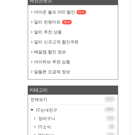
세컨콘텐츠
아마존 블프 SSD 할인
NEW
알리 천원마트
NEW
알리 추천 상품
알리 신규고객 할인쿠폰
배달앱 할인 정보
아이허브 추천 상품
알뜰폰 요금제 정보
카테고리
5237
전체보기
1601
IT는내친구
181
장바구니
21
IT소식