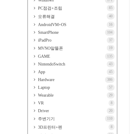
Windows
171
85
PC점검+조립
40
오류해결
AndroidVM+OS
16
SmartPhone
104
iPadPro
37
19
MVNO알뜰폰
GAME
135
NintendoSwitch
43
App
45
Hardware
386
Laptop
57
Wearable
29
VR
8
Driver
20
110
주변기기
8
3D프린터+펜