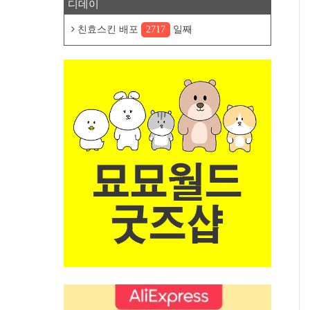
디데이
친효스킨 배포
2717
일째