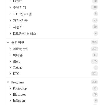
Driver
20
110
주변기기
8
3D프린터+펜
23
가전+가구
59
자동차
4
DSLR+미러리스
925
해외직구
AliExpress
507
11
아마존
iHerb
105
Taobao
1
ETC
301
596
Programs
Photoshop
72
Illustrator
50
InDesign
6