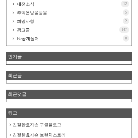
12
대전소식
5
추억은방울방울
2
희망사항
147
광고글
0
Be공개폴더
인기글
최근글
최근댓글
링크
친절한효자손 구글블로그
친절한효자손 브런치스토리