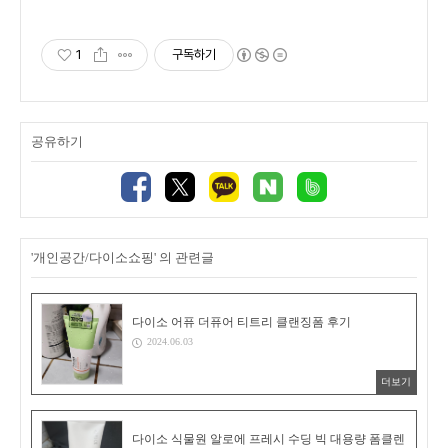
1
구독하기
공유하기
'개인공간/다이소쇼핑' 의 관련글
다이소 어퓨 더퓨어 티트리 클랜징폼 후기
2024.06.03
더보기
다이소 식물원 알로에 프레시 수딩 빅 대용량 폼클렌