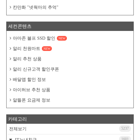
칸만화 "넷웍마의 추억"
세컨콘텐츠
아마존 블프 SSD 할인
NEW
알리 천원마트
NEW
알리 추천 상품
알리 신규고객 할인쿠폰
배달앱 할인 정보
아이허브 추천 상품
알뜰폰 요금제 정보
카테고리
5237
전체보기
1601
IT는내친구