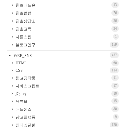
43
친효애드온
76
친효컬럼
26
친효상담소
24
친효교육
1
다른스킨
159
블로그연구
457
WEB_SNS
HTML
60
CSS
114
11
웹코딩작품
17
자바스크립트
jQuery
10
15
유튜브
80
애드센스
9
광고플랫폼
120
인터넷관련