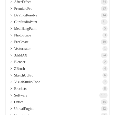
AfterEffect
34
PremierePro
23
DaVinciResolve
14
ClipStudioPaint
31
MediBangPaint
5
PhotoScape
3
ProCreate
19
Vectornator
1
3dsMAX
24
Blender
2
ZBrush
4
SketchUpPro
6
VisualStudioCode
7
Brackets
8
Software
151
Office
15
UnrealEngine
32