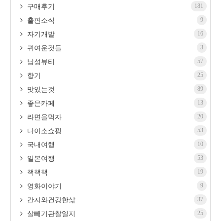
181
구매후기
9
출판소식
16
자기개발
3
귀여운것들
57
남성뷰티
25
향기
89
맛있는것
13
좋은카페
20
라면을먹자
53
다이소쇼핑
10
국내여행
53
일본여행
19
책책책
9
영화이야기
37
간지와건강한삶
25
살빼기관찰일지