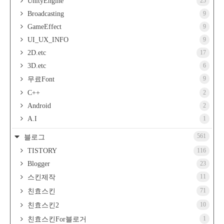
UnityEngine
25
Broadcasting
9
GameEffect
9
UI_UX_INFO
9
2D.etc
17
3D.etc
6
9
무료Font
C++
2
Android
2
A.I
1
561
블로그
TISTORY
116
Blogger
23
11
스킨제작
71
친효스킨
10
친효스킨2
1
친효스킨For블로거