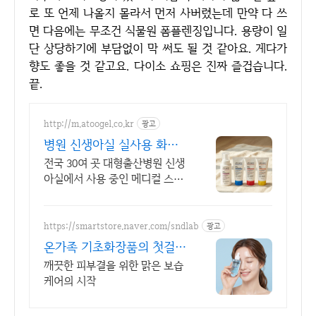
로 또 언제 나올지 몰라서 먼저 사버렸는데 만약 다 쓰
면 다음에는 무조건 식물원 폼플렌징입니다. 용량이 일
단 상당하기에 부담없이 막 써도 될 것 같아요. 게다가
향도 좋을 것 같고요. 다이소 쇼핑은 진짜 즐겁습니다.
끝.
http://m.atoogel.co.kr
광고
병원 신생아실 실사용 화장
품
전국 30여 곳 대형출산병원 신생
아실에서 사용 중인 메디컬 스킨
케어 아토오겔
https://smartstore.naver.com/sndlab
광고
온가족 기초화장품의 첫걸음
온가족 순한 보습케어 파더
깨끗한 피부결을 위한 맑은 보습
마
케어의 시작