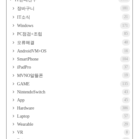
181
장바구니
21
IT소식
Windows
171
85
PC점검+조립
40
오류해결
AndroidVM+OS
16
SmartPhone
104
iPadPro
37
19
MVNO알뜰폰
GAME
135
NintendoSwitch
43
App
45
Hardware
386
Laptop
57
Wearable
29
VR
8