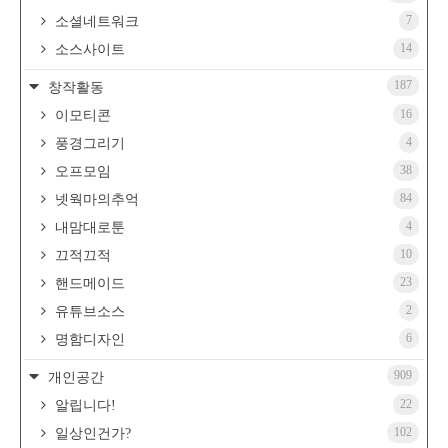
7
소셜네트워크
14
소스사이트
187
창작활동
16
이모티콘
4
풍경그리기
38
오프모임
84
넷웍마의추억
4
내맘대로툰
10
끄적끄적
23
핸드메이드
2
유튜브소스
6
명함디자인
909
개인공간
22
알립니다!
102
일상인건가?