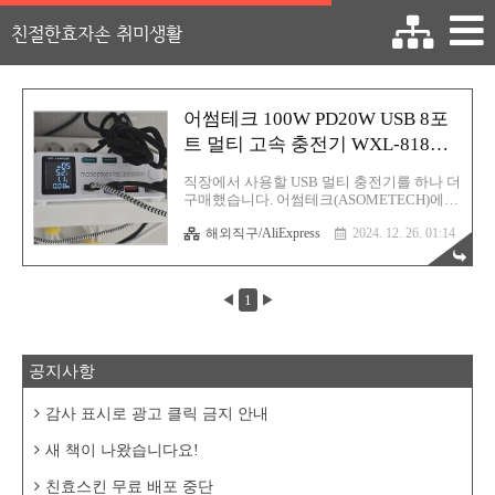
친절한효자손 취미생활
어썸테크 100W PD20W USB 8포
트 멀티 고속 충전기 WXL-818D
후기
직장에서 사용할 USB 멀티 충전기를 하나 더
구매했습니다. 어썸테크(ASOMETECH)에서
출시한 제품인데 대충 보니까 OEM 방식 제
해외직구/AliExpress
2024. 12. 26. 01:14
품인 것 같아요. 똑같은 제품인데 브랜드가
다양했거든요. 아무튼 어썸테크에서 내놓은
제품이니 일단 품질은 보증이 된 녀석으로
추측됩니다. 어썸테크 물건을 몇 개 써봤는
◀
1
▶
데 확실히 괜찮았습니다. 첫 인상이 좋았던
브랜드여서 지금도 어썸테크 달고 나오는 제
품은 신용이 높은 편입니다. 가격도 합리적
이고요. 제품 패키지입니다. 깔끔하죠?
공지사항
100W라는건 모든 출력의 총합을 의미하며
단일 포트는 그냥 단순히 우리가 많이 이용
하고 있는 퀵차지 고속 충전기 수준입니다.
감사 표시로 광고 클릭 금지 안내
즉! 이 상품은 여러개의 고속 충전기를 하나
로 합쳐놓은 녀석이라고 생각하시면 됩니다.
새 책이 나왔습니다요!
단! 차별화를 두기 위해서 현재 ..
친효스킨 무료 배포 중단