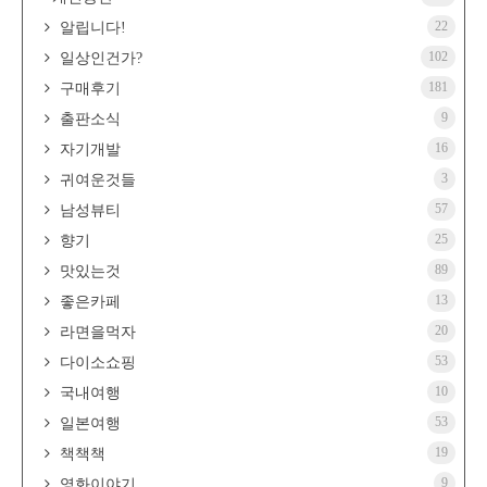
22
알립니다!
102
일상인건가?
181
구매후기
9
출판소식
16
자기개발
3
귀여운것들
57
남성뷰티
25
향기
89
맛있는것
13
좋은카페
20
라면을먹자
53
다이소쇼핑
10
국내여행
53
일본여행
19
책책책
9
영화이야기