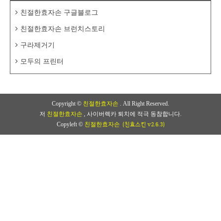
친절한효자손 구글블로그
친절한효자손 브런치스토리
구라제거기
모두의 프린터
Copyright ©
친절한효자손
. All Right Reserved.
저
친절한효자손
, 사이버렉카 퇴치에 적극 동참합니다.
(친효스킨 v2.6.3)
Copyleft ©
친절한효자손