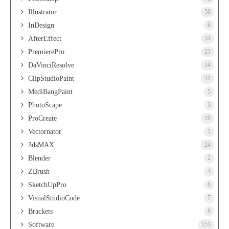
Illustrator
50
InDesign
6
AfterEffect
34
PremierePro
23
DaVinciResolve
14
ClipStudioPaint
31
MediBangPaint
5
PhotoScape
3
ProCreate
19
Vectornator
1
3dsMAX
24
Blender
2
ZBrush
4
SketchUpPro
6
VisualStudioCode
7
Brackets
8
Software
151