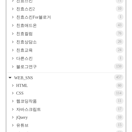
71
친효스킨
10
친효스킨2
1
친효스킨For블로거
43
친효애드온
76
친효컬럼
26
친효상담소
24
친효교육
1
다른스킨
159
블로그연구
457
WEB_SNS
HTML
60
CSS
114
11
웹코딩작품
17
자바스크립트
jQuery
10
15
유튜브