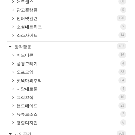
80
애드센스
9
광고플랫폼
120
인터넷관련
7
소셜네트워크
14
소스사이트
187
창작활동
16
이모티콘
4
풍경그리기
38
오프모임
84
넷웍마의추억
4
내맘대로툰
10
끄적끄적
23
핸드메이드
2
유튜브소스
6
명함디자인
909
개인공간