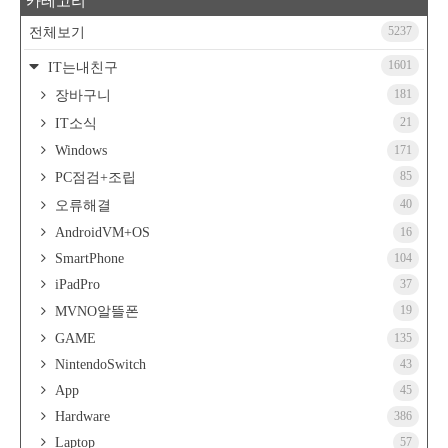
카테고리
5237
전체보기
1601
IT는내친구
181
장바구니
21
IT소식
Windows
171
85
PC점검+조립
40
오류해결
AndroidVM+OS
16
SmartPhone
104
iPadPro
37
19
MVNO알뜰폰
GAME
135
NintendoSwitch
43
App
45
Hardware
386
Laptop
57