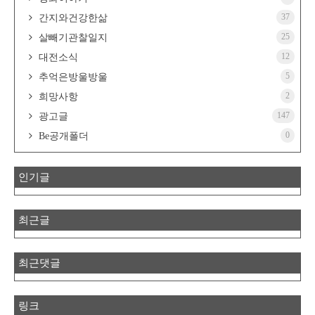
37
간지와건강한삶
25
살빼기관찰일지
12
대전소식
5
추억은방울방울
2
희망사항
147
광고글
0
Be공개폴더
인기글
최근글
최근댓글
링크