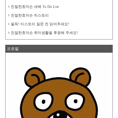
친절한효자손 새해 To Do List
친절한효자손 히스토리
필독! 티스토리 질문 전 읽어주세요!
친절한효자손 취미생활을 후원해 주세요!
프로필