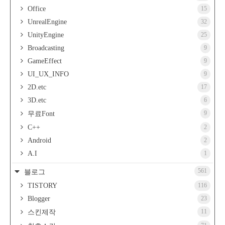
Office
15
UnrealEngine
32
UnityEngine
25
Broadcasting
9
GameEffect
9
UI_UX_INFO
9
2D.etc
17
3D.etc
6
9
무료Font
C++
2
Android
2
A.I
1
561
블로그
TISTORY
116
Blogger
23
11
스킨제작