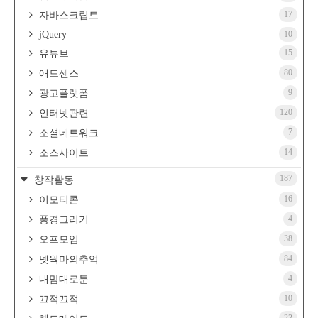
17
자바스크립트
jQuery
10
15
유튜브
80
애드센스
9
광고플랫폼
120
인터넷관련
7
소셜네트워크
14
소스사이트
187
창작활동
16
이모티콘
4
풍경그리기
38
오프모임
84
넷웍마의추억
4
내맘대로툰
10
끄적끄적
23