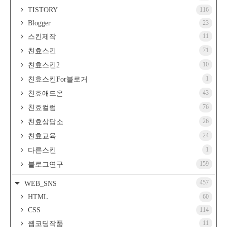
TISTORY
116
Blogger
23
11
스킨제작
71
친효스킨
10
친효스킨2
1
친효스킨For블로거
43
친효애드온
76
친효컬럼
26
친효상담소
24
친효교육
1
다른스킨
159
블로그연구
457
WEB_SNS
HTML
60
CSS
114
11
웹코딩작품