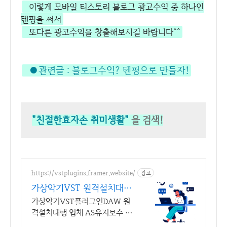
이렇게 모바일 티스토리 블로그 광고수익 중 하나인
텐핑을 써서
또다른 광고수익을 창출해보시길 바랍니다^^
●관련글 :
블로그수익? 텐핑으로 만들자!
"친절한효자손 취미생활"
을 검색!
https://vstplugins.framer.website/
광고
가상악기VST 원격설치대행
가상악기플러그인 원격설치
가상악기VST플러그인DAW 원
대행
격설치대행 업체 AS유지보수 보
장/24시간 상담 가상악기VST플