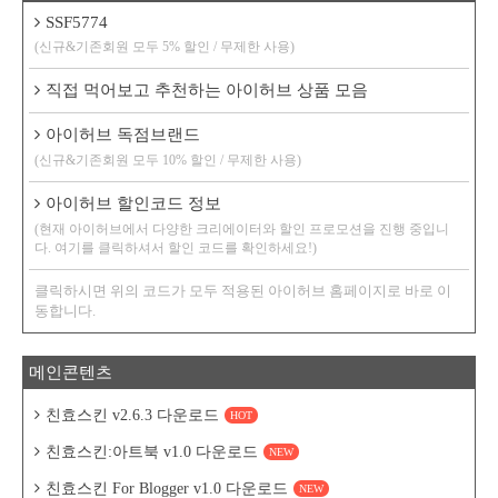
SSF5774
(신규&기존회원 모두 5% 할인 / 무제한 사용)
직접 먹어보고 추천하는 아이허브 상품 모음
아이허브 독점브랜드
(신규&기존회원 모두 10% 할인 / 무제한 사용)
아이허브 할인코드 정보
(현재 아이허브에서 다양한 크리에이터와 할인 프로모션을 진행 중입니
다. 여기를 클릭하셔서 할인 코드를 확인하세요!)
클릭하시면 위의 코드가 모두 적용된 아이허브 홈페이지로 바로 이
동합니다.
메인콘텐츠
친효스킨 v2.6.3 다운로드
HOT
친효스킨:아트북 v1.0 다운로드
NEW
친효스킨 For Blogger v1.0 다운로드
NEW