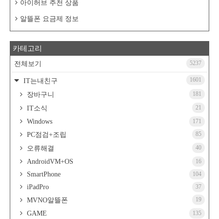
아이허브 추천 상품
알뜰폰 요금제 정보
카테고리
5237
전체보기
1601
IT는내친구
181
장바구니
21
IT소식
Windows
171
85
PC점검+조립
40
오류해결
AndroidVM+OS
16
SmartPhone
104
iPadPro
37
19
MVNO알뜰폰
GAME
135