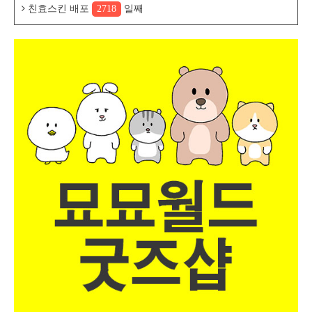
친효스킨 배포
2718
일째