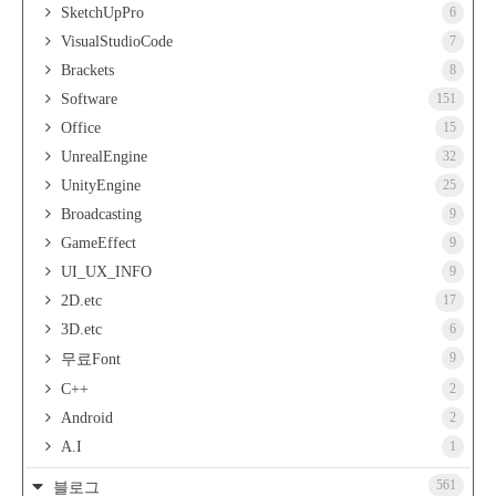
SketchUpPro
6
VisualStudioCode
7
Brackets
8
Software
151
Office
15
UnrealEngine
32
UnityEngine
25
Broadcasting
9
GameEffect
9
UI_UX_INFO
9
2D.etc
17
3D.etc
6
9
무료Font
C++
2
Android
2
A.I
1
561
블로그