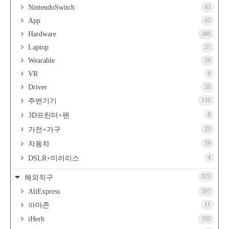
NintendoSwitch
43
App
45
Hardware
386
Laptop
57
Wearable
29
VR
8
Driver
20
110
주변기기
8
3D프린터+펜
23
가전+가구
59
자동차
4
DSLR+미러리스
925
해외직구
AliExpress
507
11
아마존
iHerb
105