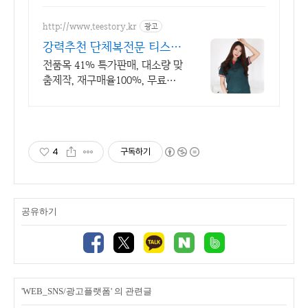
러그인DAW 원격설치대행 전문
업체/AS 유지보수 보장/24시간
http://www.teestory.kr
광고
상담
강력추천 단체복전문 티스토
리 전품목 41% 특가세일
전품목 41% 특가판매, 대소량 맞
춤제작, 재구매율100%, 무료디
자인, 신속제작
4
구독하기
공유하기
'WEB_SNS/광고플랫폼' 의 관련글