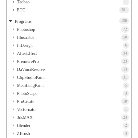
Taobao
1
ETC
301
596
Programs
Photoshop
72
Illustrator
50
InDesign
6
AfterEffect
34
PremierePro
23
DaVinciResolve
14
ClipStudioPaint
31
MediBangPaint
5
PhotoScape
3
ProCreate
19
Vectornator
1
3dsMAX
24
Blender
2
ZBrush
4