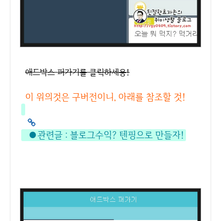
애드박스 퍼가기를 클릭하세용!
이 위의것은 구버전이니, 아래를 참조할 것!
●관련글 :
블로그수익? 텐핑으로 만들자!