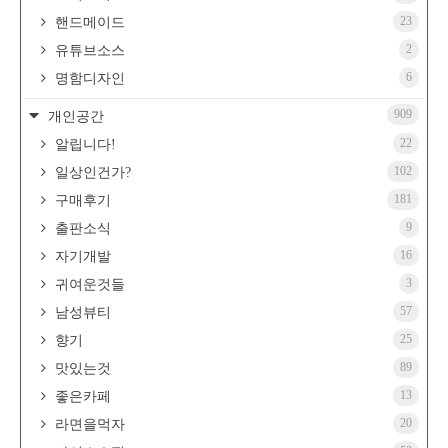
23
핸드메이드
2
유튜브소스
6
명함디자인
909
개인공간
22
알립니다!
102
일상인건가?
181
구매후기
9
출판소식
16
자기개발
3
귀여운것들
57
남성뷰티
25
향기
89
맛있는것
13
좋은카페
20
라면을먹자