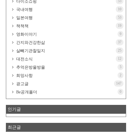
53
다이소쇼핑
10
국내여행
53
일본여행
19
책책책
9
영화이야기
37
간지와건강한삶
25
살빼기관찰일지
12
대전소식
5
추억은방울방울
2
희망사항
147
광고글
0
Be공개폴더
인기글
최근글