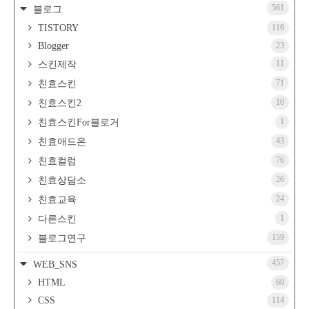
561
블로그
TISTORY
116
Blogger
23
11
스킨제작
71
친효스킨
10
친효스킨2
1
친효스킨For블로거
43
친효애드온
76
친효컬럼
26
친효상담소
24
친효교육
1
다른스킨
159
블로그연구
457
WEB_SNS
HTML
60
CSS
114