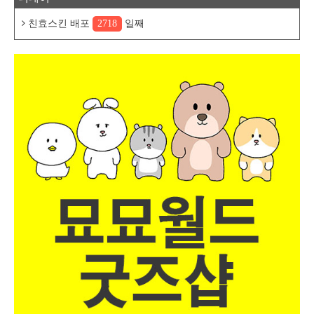
친효스킨 배포
2718
일째