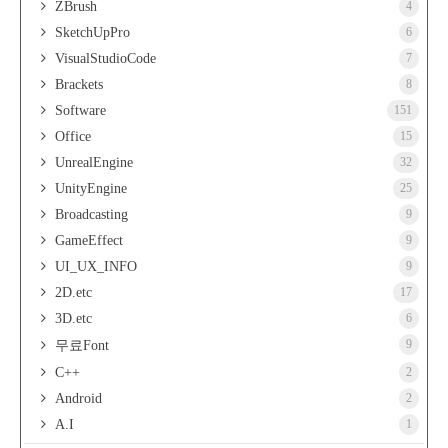
ZBrush
4
SketchUpPro
6
VisualStudioCode
7
Brackets
8
Software
151
Office
15
UnrealEngine
32
UnityEngine
25
Broadcasting
9
GameEffect
9
UI_UX_INFO
9
2D.etc
17
3D.etc
6
9
무료Font
C++
2
Android
2
A.I
1