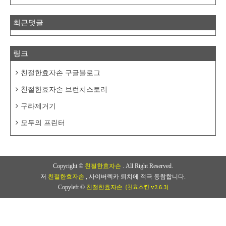
최근댓글
링크
친절한효자손 구글블로그
친절한효자손 브런치스토리
구라제거기
모두의 프린터
Copyright ©
친절한효자손
. All Right Reserved.
저
친절한효자손
, 사이버렉카 퇴치에 적극 동참합니다.
(친효스킨 v2.6.3)
Copyleft ©
친절한효자손