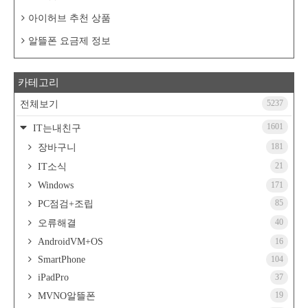
아이허브 추천 상품
알뜰폰 요금제 정보
카테고리
5237
전체보기
1601
IT는내친구
181
장바구니
21
IT소식
Windows
171
85
PC점검+조립
40
오류해결
AndroidVM+OS
16
SmartPhone
104
iPadPro
37
19
MVNO알뜰폰