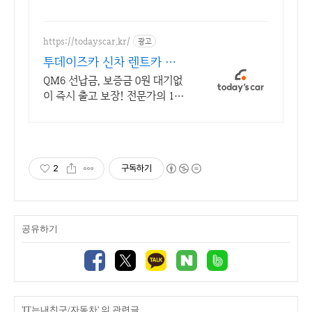
https://todayscar.kr/
광고
투데이즈카 신차 렌트카 전
문가의 1:1 맞춤 컨설팅
QM6 선납금, 보증금 0원 대기없
이 즉시 출고 보장! 전문가의 1:1
맞춤 컨설팅으로 합리적으로 장
기렌트/리스를 이용해 보세요!
2
구독하기
공유하기
'IT는내친구/자동차' 의 관련글