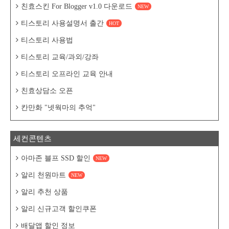
친효스킨 For Blogger v1.0 다운로드
NEW
티스토리 사용설명서 출간
HOT
티스토리 사용법
티스토리 교육/과외/강좌
티스토리 오프라인 교육 안내
친효상담소 오픈
칸만화 "넷웍마의 추억"
세컨콘텐츠
아마존 블프 SSD 할인
NEW
알리 천원마트
NEW
알리 추천 상품
알리 신규고객 할인쿠폰
배달앱 할인 정보