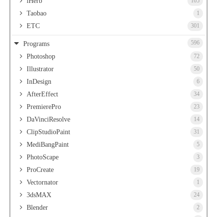
iHerb
105
Taobao
1
ETC
301
596
Programs
Photoshop
72
Illustrator
50
InDesign
6
AfterEffect
34
PremierePro
23
DaVinciResolve
14
ClipStudioPaint
31
MediBangPaint
5
PhotoScape
3
ProCreate
19
Vectornator
1
3dsMAX
24
Blender
2