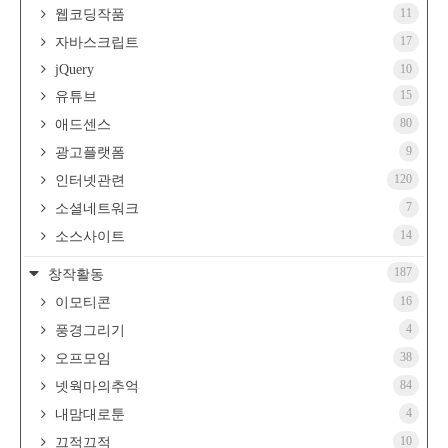
11
웹코딩작품
17
자바스크립트
jQuery
10
15
유튜브
80
애드센스
9
광고플랫폼
120
인터넷관련
7
소셜네트워크
14
소스사이트
187
창작활동
16
이모티콘
4
풍경그리기
38
오프모임
84
넷웍마의추억
4
내맘대로툰
10
끄적끄적