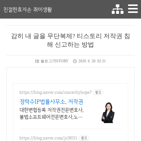
친절한효자손 취미생활
감히 내 글을 무단복제? 티스토리 저작권 침
해 신고하는 방법
블로그/TISTORY
2020. 6. 28. 02:31
https://blog.naver.com/sincerityhope7
광고
정락수IP법률사무소, 저작권
대한변협등록 저작권전문변호사,
불법소프트웨어전문변호사,노하
우와 결과로 입증하는 실력
https://blog.naver.com/jcl9031
광고