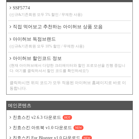
SSF5774
(신규&기존회원 모두 5% 할인 / 무제한 사용)
직접 먹어보고 추천하는 아이허브 상품 모음
아이허브 독점브랜드
(신규&기존회원 모두 10% 할인 / 무제한 사용)
아이허브 할인코드 정보
(현재 아이허브에서 다양한 크리에이터와 할인 프로모션을 진행 중입니
다. 여기를 클릭하셔서 할인 코드를 확인하세요!)
클릭하시면 위의 코드가 모두 적용된 아이허브 홈페이지로 바로 이
동합니다.
메인콘텐츠
친효스킨 v2.6.3 다운로드
HOT
친효스킨:아트북 v1.0 다운로드
NEW
친효스킨 For Blogger v1.0 다운로드
NEW