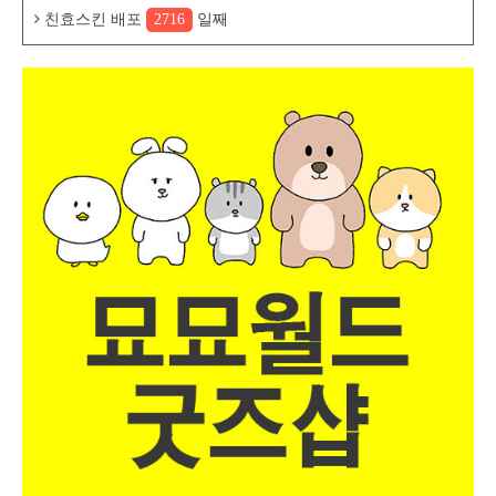
친효스킨 배포
2716
일째