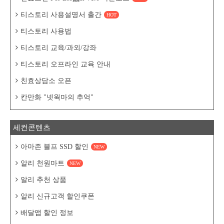
티스토리 사용설명서 출간
HOT
티스토리 사용법
티스토리 교육/과외/강좌
티스토리 오프라인 교육 안내
친효상담소 오픈
칸만화 "넷웍마의 추억"
세컨콘텐츠
아마존 블프 SSD 할인
NEW
알리 천원마트
NEW
알리 추천 상품
알리 신규고객 할인쿠폰
배달앱 할인 정보