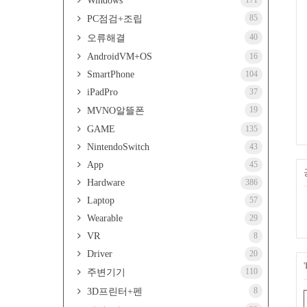
Windows
171
85
PC점검+조립
40
오류해결
AndroidVM+OS
16
SmartPhone
104
iPadPro
37
19
MVNO알뜰폰
GAME
135
NintendoSwitch
43
App
45
Hardware
386
Laptop
57
Wearable
29
VR
8
Driver
20
110
주변기기
8
3D프린터+펜