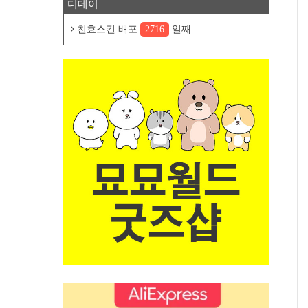
디데이
친효스킨 배포
2716
일째