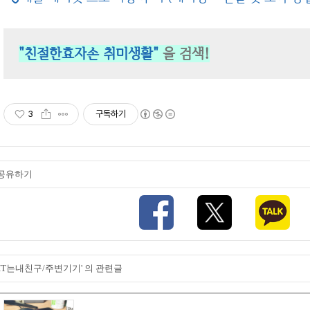
"친절한효자손 취미생활"
을 검색!
3
구독하기
공유하기
'IT는내친구/주변기기' 의 관련글