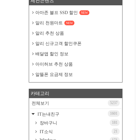
세컨콘텐츠
아마존 블프 SSD 할인
NEW
알리 천원마트
NEW
알리 추천 상품
알리 신규고객 할인쿠폰
배달앱 할인 정보
아이허브 추천 상품
알뜰폰 요금제 정보
카테고리
5237
전체보기
1601
IT는내친구
181
장바구니
21
IT소식