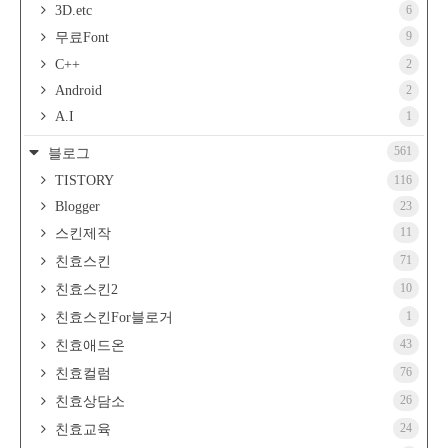
3D.etc
6
9
무료Font
C++
2
Android
2
A.I
1
561
블로그
TISTORY
116
Blogger
23
11
스킨제작
71
친효스킨
10
친효스킨2
1
친효스킨For블로거
43
친효애드온
76
친효컬럼
26
친효상담소
24
친효교육