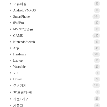
40
오류해결
AndroidVM+OS
16
SmartPhone
104
iPadPro
37
19
MVNO알뜰폰
GAME
135
NintendoSwitch
43
App
45
Hardware
386
Laptop
57
Wearable
29
VR
8
Driver
20
110
주변기기
8
3D프린터+펜
23
가전+가구
59
자동차