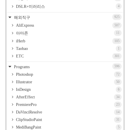
4
DSLR+미러리스
925
해외직구
AliExpress
507
11
아마존
iHerb
105
Taobao
1
ETC
301
596
Programs
Photoshop
72
Illustrator
50
InDesign
6
AfterEffect
34
PremierePro
23
DaVinciResolve
14
ClipStudioPaint
31
MediBangPaint
5