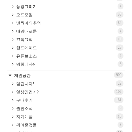
4
풍경그리기
38
오프모임
84
넷웍마의추억
4
내맘대로툰
10
끄적끄적
23
핸드메이드
2
유튜브소스
6
명함디자인
909
개인공간
22
알립니다!
102
일상인건가?
181
구매후기
9
출판소식
16
자기개발
3
귀여운것들