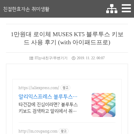
친절한효자손 취미생활
1만원대 로이체 MUSES KT5 블루투스 키보
드 사용 후기 (with 아이패드프로)
IT는내친구/주변기기
2019. 11. 22. 00:07
https://aliexpress.com/
광고
알리익스프레스 블루투스키
보드 내 맘에 쏙드는 오늘의
타건감에 진심이라면? 블루투스
특가
키보드 검색하고 알리에서 취향
대로 골라요
http://m.coupang.com
광고