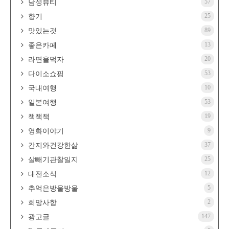
57
남성뷰티
25
향기
89
맛있는것
13
좋은카페
20
라면을먹자
53
다이소쇼핑
10
국내여행
53
일본여행
19
책책책
9
영화이야기
37
간지와건강한삶
25
살빼기관찰일지
12
대전소식
5
추억은방울방울
2
희망사항
147
광고글