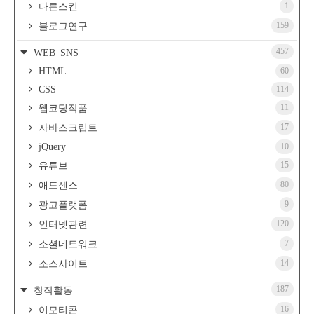
1
다른스킨
159
블로그연구
457
WEB_SNS
HTML
60
CSS
114
11
웹코딩작품
17
자바스크립트
jQuery
10
15
유튜브
80
애드센스
9
광고플랫폼
120
인터넷관련
7
소셜네트워크
14
소스사이트
187
창작활동
16
이모티콘