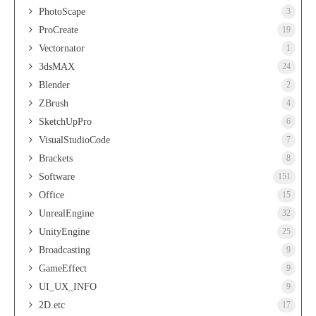
PhotoScape
3
ProCreate
19
Vectornator
1
3dsMAX
24
Blender
2
ZBrush
4
SketchUpPro
6
VisualStudioCode
7
Brackets
8
Software
151
Office
15
UnrealEngine
32
UnityEngine
25
Broadcasting
9
GameEffect
9
UI_UX_INFO
9
2D.etc
17