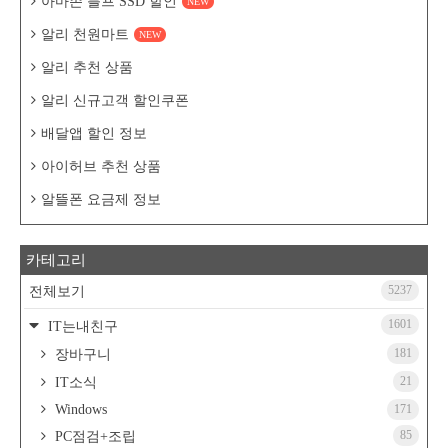
아마존 블프 SSD 할인
NEW
알리 천원마트
NEW
알리 추천 상품
알리 신규고객 할인쿠폰
배달앱 할인 정보
아이허브 추천 상품
알뜰폰 요금제 정보
카테고리
5237
전체보기
1601
IT는내친구
181
장바구니
21
IT소식
Windows
171
85
PC점검+조립