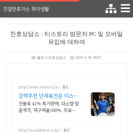
친절한효자손 취미생활
친효상담소 : 티스토리 방문자 PC 및 모바일
유입에 대하여
블로그/친효상담소
2019. 6. 18. 00:07
http://www.teestory.kr
광고
강력추천 단체복전문 티스토
리 16년 전통의 전문업체
전품목 41% 특가판매, 대소량 맞
춤제작, 재구매율100%, 무료디
자인, 신속제작
http://m.makehot.co.kr/
광고