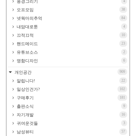
4
풍경그리기
38
오프모임
84
넷웍마의추억
4
내맘대로툰
10
끄적끄적
23
핸드메이드
2
유튜브소스
6
명함디자인
909
개인공간
22
알립니다!
102
일상인건가?
181
구매후기
9
출판소식
16
자기개발
3
귀여운것들
57
남성뷰티