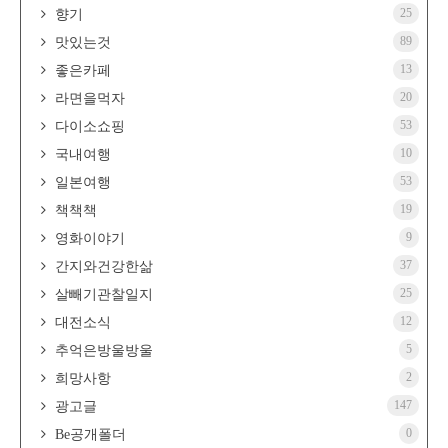
25
향기
89
맛있는것
13
좋은카페
20
라면을먹자
53
다이소쇼핑
10
국내여행
53
일본여행
19
책책책
9
영화이야기
37
간지와건강한삶
25
살빼기관찰일지
12
대전소식
5
추억은방울방울
2
희망사항
147
광고글
0
Be공개폴더