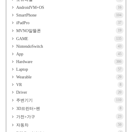
AndroidVM+OS
16
SmartPhone
104
iPadPro
37
19
MVNO알뜰폰
GAME
135
NintendoSwitch
43
App
45
Hardware
386
Laptop
57
Wearable
29
VR
8
Driver
20
110
주변기기
8
3D프린터+펜
23
가전+가구
59
자동차