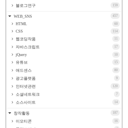
159
블로그연구
457
WEB_SNS
HTML
60
CSS
114
11
웹코딩작품
17
자바스크립트
jQuery
10
15
유튜브
80
애드센스
9
광고플랫폼
120
인터넷관련
7
소셜네트워크
14
소스사이트
187
창작활동
16
이모티콘