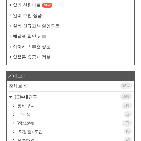
알리 천원마트
NEW
알리 추천 상품
알리 신규고객 할인쿠폰
배달앱 할인 정보
아이허브 추천 상품
알뜰폰 요금제 정보
카테고리
5237
전체보기
1601
IT는내친구
181
장바구니
21
IT소식
Windows
171
85
PC점검+조립
40
오류해결