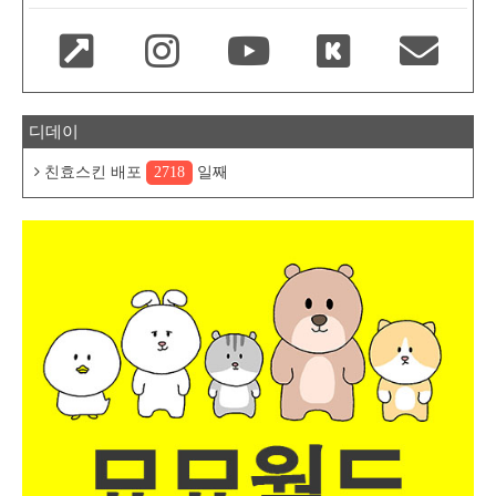
디데이
친효스킨 배포
2718
일째