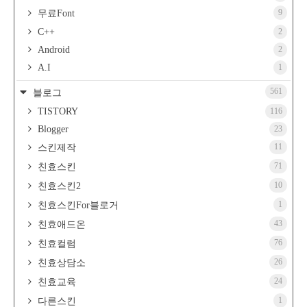
9
무료Font
C++
2
Android
2
A.I
1
561
블로그
TISTORY
116
Blogger
23
11
스킨제작
71
친효스킨
10
친효스킨2
1
친효스킨For블로거
43
친효애드온
76
친효컬럼
26
친효상담소
24
친효교육
1
다른스킨