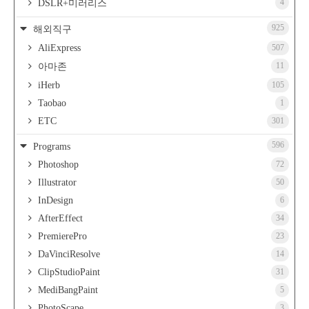
4
DSLR+미러리스
925
해외직구
AliExpress
507
11
아마존
iHerb
105
Taobao
1
ETC
301
596
Programs
Photoshop
72
Illustrator
50
InDesign
6
AfterEffect
34
PremierePro
23
DaVinciResolve
14
ClipStudioPaint
31
MediBangPaint
5
PhotoScape
3