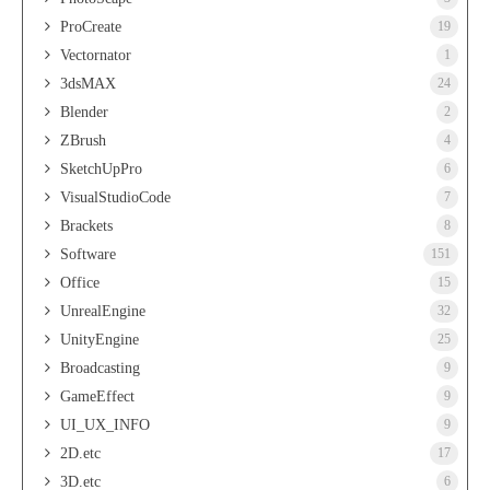
ProCreate
19
Vectornator
1
3dsMAX
24
Blender
2
ZBrush
4
SketchUpPro
6
VisualStudioCode
7
Brackets
8
Software
151
Office
15
UnrealEngine
32
UnityEngine
25
Broadcasting
9
GameEffect
9
UI_UX_INFO
9
2D.etc
17
3D.etc
6