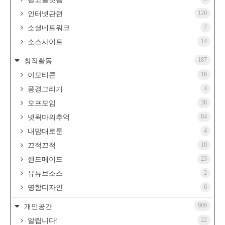
120
인터넷관련
7
소셜네트워크
14
소스사이트
187
창작활동
16
이모티콘
4
풍경그리기
38
오프모임
84
넷웍마의추억
4
내맘대로툰
10
끄적끄적
23
핸드메이드
2
유튜브소스
6
명함디자인
909
개인공간
22
알립니다!