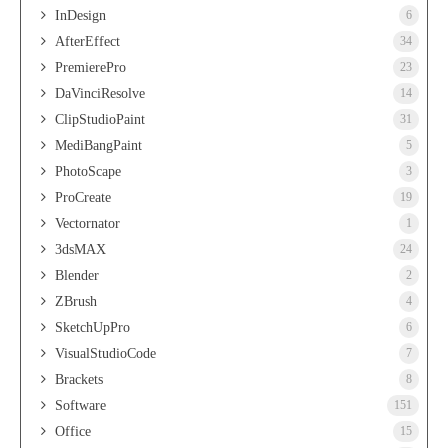
InDesign
6
AfterEffect
34
PremierePro
23
DaVinciResolve
14
ClipStudioPaint
31
MediBangPaint
5
PhotoScape
3
ProCreate
19
Vectornator
1
3dsMAX
24
Blender
2
ZBrush
4
SketchUpPro
6
VisualStudioCode
7
Brackets
8
Software
151
Office
15