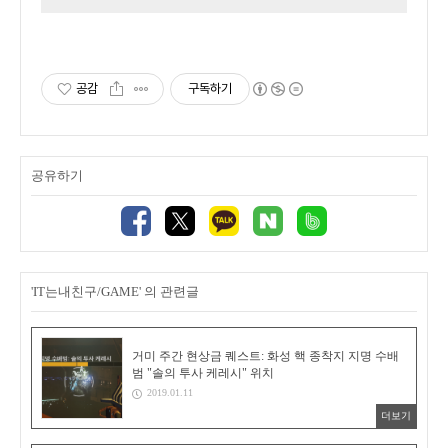
공감
구독하기
공유하기
'IT는내친구/GAME' 의 관련글
거미 주간 현상금 퀘스트: 화성 핵 종착지 지명 수배
범 "솔의 투사 케레시" 위치
2019.01.11
더보기