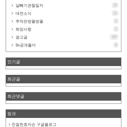
25
살빼기관찰일지
12
대전소식
5
추억은방울방울
2
희망사항
147
광고글
0
Be공개폴더
인기글
최근글
최근댓글
링크
친절한효자손 구글블로그