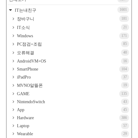
1601
IT는내친구
181
장바구니
21
IT소식
Windows
171
85
PC점검+조립
40
오류해결
AndroidVM+OS
16
SmartPhone
104
iPadPro
37
19
MVNO알뜰폰
GAME
135
NintendoSwitch
43
App
45
Hardware
386
Laptop
57
Wearable
29