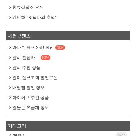
친효상담소 오픈
칸만화 "넷웍마의 추억"
세컨콘텐츠
아마존 블프 SSD 할인
NEW
알리 천원마트
NEW
알리 추천 상품
알리 신규고객 할인쿠폰
배달앱 할인 정보
아이허브 추천 상품
알뜰폰 요금제 정보
카테고리
5237
전체보기