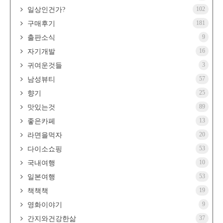
102
일상인건가?
181
구매후기
9
출판소식
16
자기개발
3
귀여운것들
57
남성뷰티
25
향기
89
맛있는것
13
좋은카페
20
라면을먹자
53
다이소쇼핑
10
국내여행
53
일본여행
19
책책책
9
영화이야기
37
간지와건강한삶