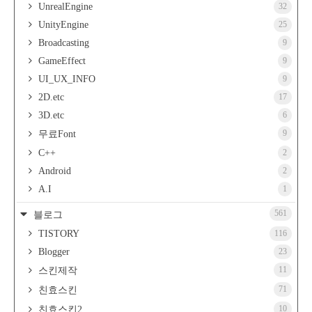
UnrealEngine
32
UnityEngine
25
Broadcasting
9
GameEffect
9
UI_UX_INFO
9
2D.etc
17
3D.etc
6
9
무료Font
C++
2
Android
2
A.I
1
561
블로그
TISTORY
116
Blogger
23
11
스킨제작
71
친효스킨
10
친효스킨2