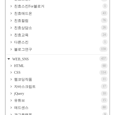
1
친효스킨For블로거
43
친효애드온
76
친효컬럼
26
친효상담소
24
친효교육
1
다른스킨
159
블로그연구
457
WEB_SNS
HTML
60
CSS
114
11
웹코딩작품
17
자바스크립트
jQuery
10
15
유튜브
80
애드센스
9
광고플랫폼