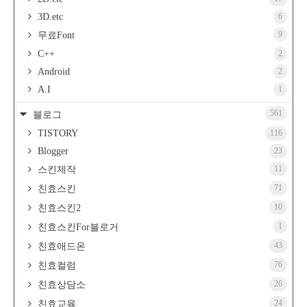
3D.etc
6
9
무료Font
C++
2
Android
2
A.I
1
561
블로그
TISTORY
116
Blogger
23
11
스킨제작
71
친효스킨
10
친효스킨2
1
친효스킨For블로거
43
친효애드온
76
친효컬럼
26
친효상담소
24
친효교육