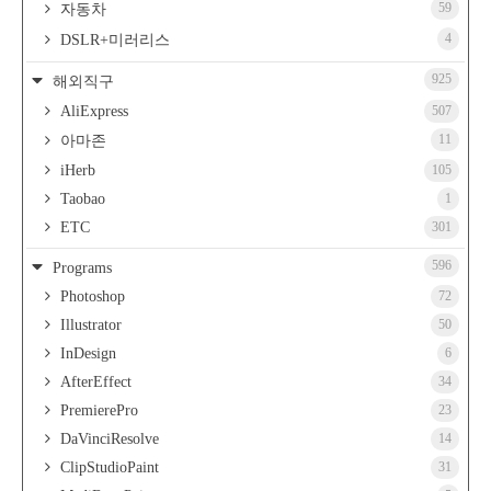
59
자동차
4
DSLR+미러리스
925
해외직구
AliExpress
507
11
아마존
iHerb
105
Taobao
1
ETC
301
596
Programs
Photoshop
72
Illustrator
50
InDesign
6
AfterEffect
34
PremierePro
23
DaVinciResolve
14
ClipStudioPaint
31