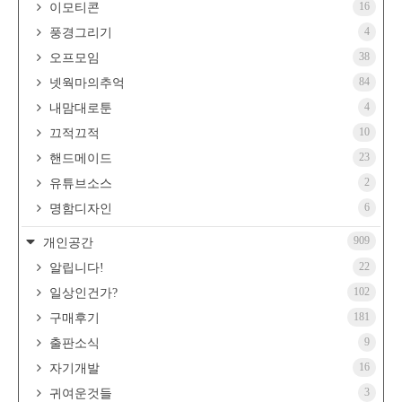
16
이모티콘
4
풍경그리기
38
오프모임
84
넷웍마의추억
4
내맘대로툰
10
끄적끄적
23
핸드메이드
2
유튜브소스
6
명함디자인
909
개인공간
22
알립니다!
102
일상인건가?
181
구매후기
9
출판소식
16
자기개발
3
귀여운것들