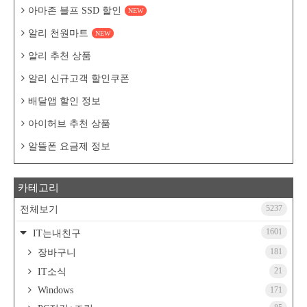
아마존 블프 SSD 할인
NEW
알리 천원마트
NEW
알리 추천 상품
알리 신규고객 할인쿠폰
배달앱 할인 정보
아이허브 추천 상품
알뜰폰 요금제 정보
카테고리
5237
전체보기
1601
IT는내친구
181
장바구니
21
IT소식
Windows
171