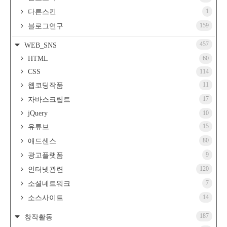
1
다른스킨
159
블로그연구
457
WEB_SNS
HTML
60
CSS
114
11
웹코딩작품
17
자바스크립트
jQuery
10
15
유튜브
80
애드센스
9
광고플랫폼
120
인터넷관련
7
소셜네트워크
14
소스사이트
187
창작활동