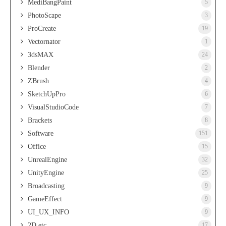
MediBangPaint
5
PhotoScape
3
ProCreate
19
Vectornator
1
3dsMAX
24
Blender
2
ZBrush
4
SketchUpPro
6
VisualStudioCode
7
Brackets
8
Software
151
Office
15
UnrealEngine
32
UnityEngine
25
Broadcasting
9
GameEffect
9
UI_UX_INFO
9
2D.etc
17