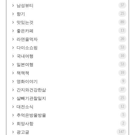
57
남성뷰티
25
향기
89
맛있는것
13
좋은카페
20
라면을먹자
53
다이소쇼핑
10
국내여행
53
일본여행
19
책책책
9
영화이야기
37
간지와건강한삶
25
살빼기관찰일지
12
대전소식
5
추억은방울방울
2
희망사항
147
광고글