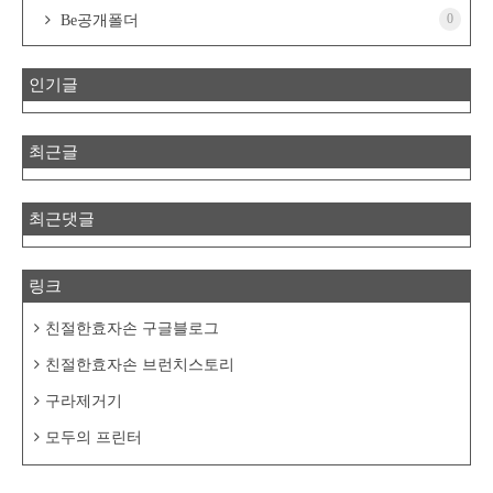
0
Be공개폴더
인기글
최근글
최근댓글
링크
친절한효자손 구글블로그
친절한효자손 브런치스토리
구라제거기
모두의 프린터