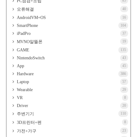
85
PC점검+조립
40
오류해결
AndroidVM+OS
16
SmartPhone
104
iPadPro
37
19
MVNO알뜰폰
GAME
135
NintendoSwitch
43
App
45
Hardware
386
Laptop
57
Wearable
29
VR
8
Driver
20
110
주변기기
8
3D프린터+펜
23
가전+가구