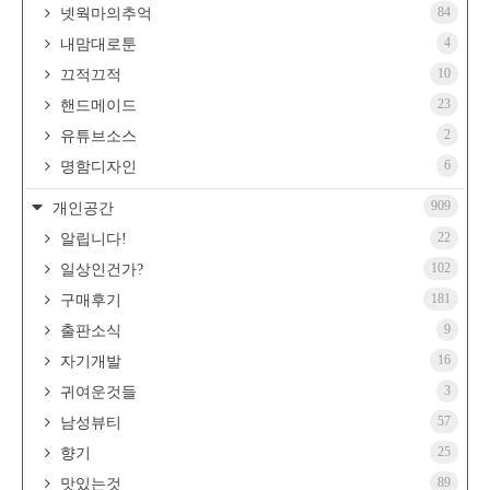
84
넷웍마의추억
4
내맘대로툰
10
끄적끄적
23
핸드메이드
2
유튜브소스
6
명함디자인
909
개인공간
22
알립니다!
102
일상인건가?
181
구매후기
9
출판소식
16
자기개발
3
귀여운것들
57
남성뷰티
25
향기
89
맛있는것