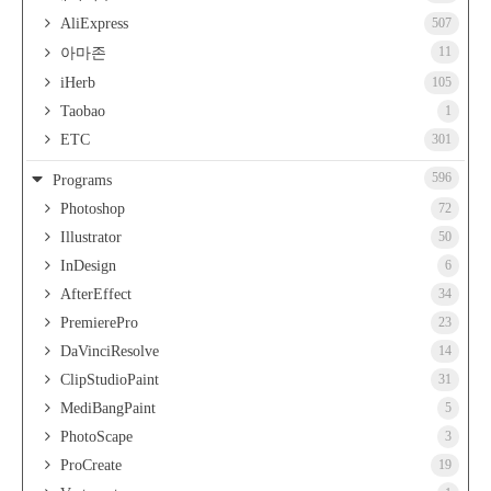
AliExpress
507
11
아마존
iHerb
105
Taobao
1
ETC
301
596
Programs
Photoshop
72
Illustrator
50
InDesign
6
AfterEffect
34
PremierePro
23
DaVinciResolve
14
ClipStudioPaint
31
MediBangPaint
5
PhotoScape
3
ProCreate
19