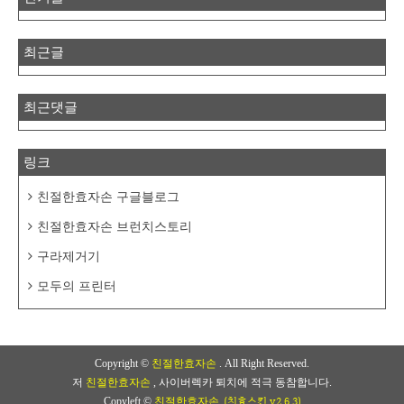
최근글
최근댓글
링크
친절한효자손 구글블로그
친절한효자손 브런치스토리
구라제거기
모두의 프린터
Copyright ©
친절한효자손
. All Right Reserved.
저
친절한효자손
, 사이버렉카 퇴치에 적극 동참합니다.
(친효스킨 v2.6.3)
Copyleft ©
친절한효자손