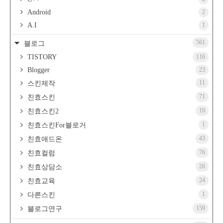
Android
2
A.I
1
561
블로그
TISTORY
116
Blogger
23
11
스킨제작
71
친효스킨
10
친효스킨2
1
친효스킨For블로거
43
친효애드온
76
친효컬럼
26
친효상담소
24
친효교육
1
다른스킨
159
블로그연구