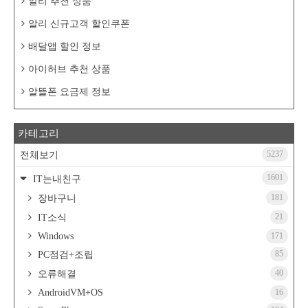
알리 추천 상품
알리 신규고객 할인쿠폰
배달앱 할인 정보
아이허브 추천 상품
알뜰폰 요금제 정보
카테고리
5237
전체보기
1601
IT는내친구
181
장바구니
21
IT소식
Windows
171
85
PC점검+조립
40
오류해결
AndroidVM+OS
16