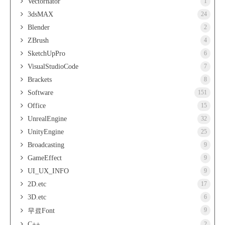
Vectornator
1
3dsMAX
24
Blender
2
ZBrush
4
SketchUpPro
6
VisualStudioCode
7
Brackets
8
Software
151
Office
15
UnrealEngine
32
UnityEngine
25
Broadcasting
9
GameEffect
9
UI_UX_INFO
9
2D.etc
17
3D.etc
6
9
무료Font
C++
2