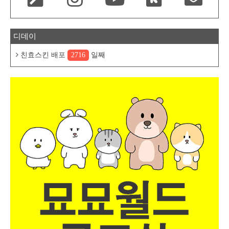
디데이
친효스킨 배포
2716
일째