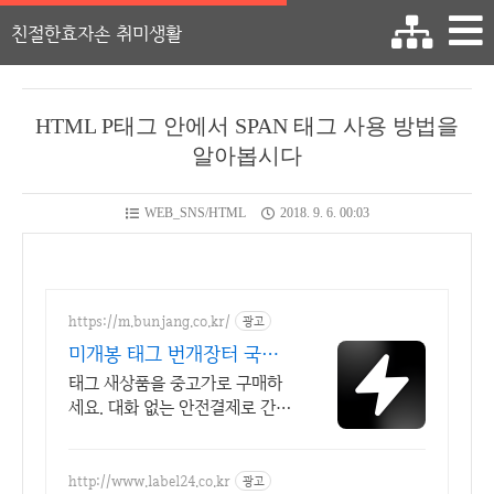
친절한효자손 취미생활
HTML P태그 안에서 SPAN 태그 사용 방법을
알아봅시다
WEB_SNS/HTML
2018. 9. 6. 00:03
https://m.bunjang.co.kr/
광고
미개봉 태그 번개장터 국내
최대 브랜드 중고거래
태그 새상품을 중고가로 구매하
세요. 대화 없는 안전결제로 간편
하게! 전국 각지에서 올라오는 전
국구 최다 상품 매일 10만 개 이
상의 신규 상품 업로드
http://www.label24.co.kr
광고