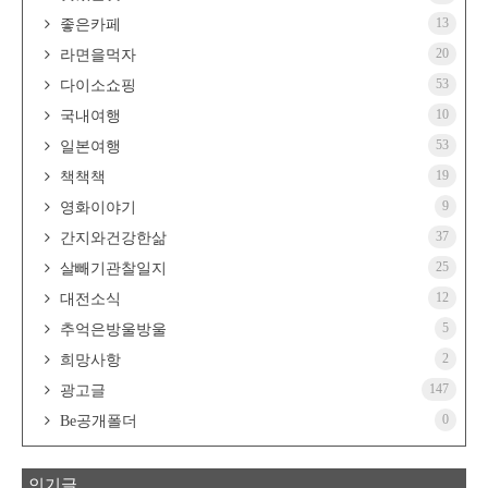
13
좋은카페
20
라면을먹자
53
다이소쇼핑
10
국내여행
53
일본여행
19
책책책
9
영화이야기
37
간지와건강한삶
25
살빼기관찰일지
12
대전소식
5
추억은방울방울
2
희망사항
147
광고글
0
Be공개폴더
인기글