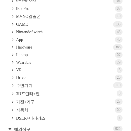
SmartPhone
104
iPadPro
37
19
MVNO알뜰폰
GAME
135
NintendoSwitch
43
App
45
Hardware
386
Laptop
57
Wearable
29
VR
8
Driver
20
110
주변기기
8
3D프린터+펜
23
가전+가구
59
자동차
4
DSLR+미러리스
925
해외직구