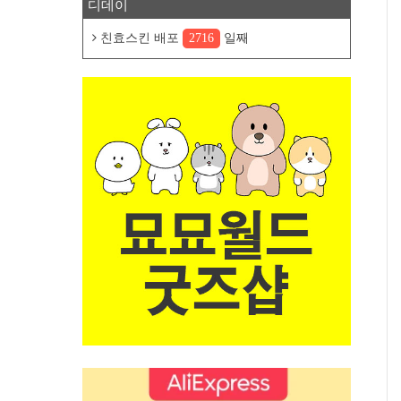
디데이
친효스킨 배포
2716
일째