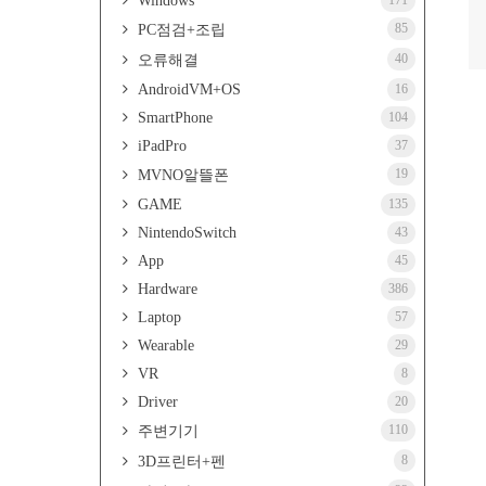
Windows
171
85
PC점검+조립
40
오류해결
AndroidVM+OS
16
SmartPhone
104
iPadPro
37
19
MVNO알뜰폰
GAME
135
NintendoSwitch
43
App
45
Hardware
386
Laptop
57
Wearable
29
VR
8
Driver
20
110
주변기기
8
3D프린터+펜