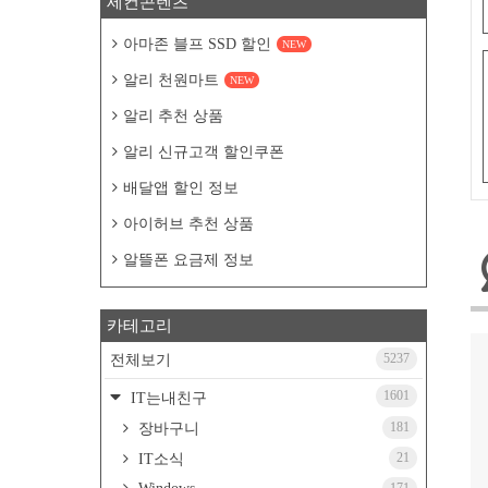
세컨콘텐츠
아마존 블프 SSD 할인
NEW
알리 천원마트
NEW
알리 추천 상품
알리 신규고객 할인쿠폰
배달앱 할인 정보
아이허브 추천 상품
알뜰폰 요금제 정보
카테고리
5237
전체보기
1601
IT는내친구
181
장바구니
21
IT소식