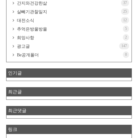
37
간지와건강한삶
25
살빼기관찰일지
12
대전소식
5
추억은방울방울
2
희망사항
147
광고글
0
Be공개폴더
인기글
최근글
최근댓글
링크