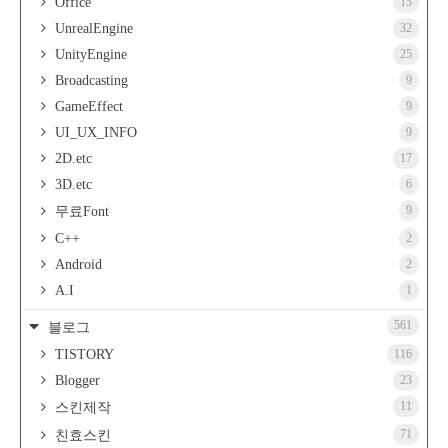
Office
15
UnrealEngine
32
UnityEngine
25
Broadcasting
9
GameEffect
9
UI_UX_INFO
9
2D.etc
17
3D.etc
6
9
무료Font
C++
2
Android
2
A.I
1
561
블로그
TISTORY
116
Blogger
23
11
스킨제작
71
친효스킨