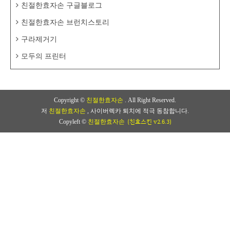
친절한효자손 구글블로그
친절한효자손 브런치스토리
구라제거기
모두의 프린터
Copyright ©
친절한효자손
. All Right Reserved.
저
친절한효자손
, 사이버렉카 퇴치에 적극 동참합니다.
(친효스킨 v2.6.3)
Copyleft ©
친절한효자손