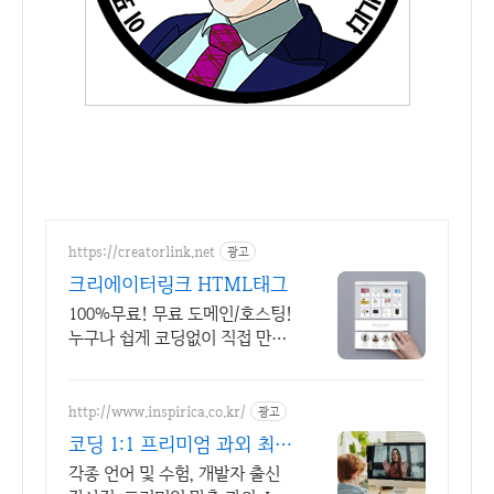
https://creatorlink.net
광고
크리에이터링크 HTML태그
100%무료! 무료 도메인/호스팅!
누구나 쉽게 코딩없이 직접 만드
는 홈페이지!
http://www.inspirica.co.kr/
광고
코딩 1:1 프리미엄 과외 최고
의 선생님들과 함께
각종 언어 및 수험, 개발자 출신