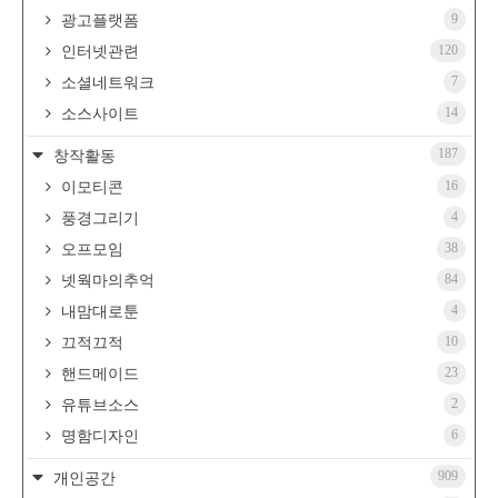
9
광고플랫폼
120
인터넷관련
7
소셜네트워크
14
소스사이트
187
창작활동
16
이모티콘
4
풍경그리기
38
오프모임
84
넷웍마의추억
4
내맘대로툰
10
끄적끄적
23
핸드메이드
2
유튜브소스
6
명함디자인
909
개인공간