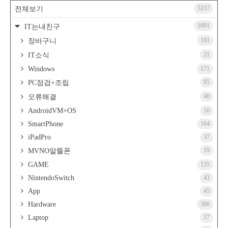
5237
전체보기
1601
IT는내친구
181
장바구니
21
IT소식
Windows
171
85
PC점검+조립
40
오류해결
AndroidVM+OS
16
SmartPhone
104
iPadPro
37
19
MVNO알뜰폰
GAME
135
NintendoSwitch
43
App
45
Hardware
386
Laptop
57