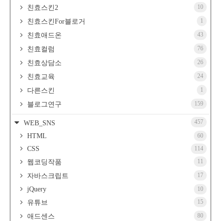
10
친효스킨2
1
친효스킨For블로거
43
친효애드온
76
친효컬럼
26
친효상담소
24
친효교육
1
다른스킨
159
블로그연구
457
WEB_SNS
HTML
60
CSS
114
11
웹코딩작품
17
자바스크립트
jQuery
10
15
유튜브
80
애드센스