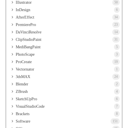
Illustrator
50
InDesign
6
AfterEffect
34
PremierePro
23
DaVinciResolve
14
ClipStudioPaint
31
MediBangPaint
5
PhotoScape
3
ProCreate
19
Vectornator
1
3dsMAX
24
Blender
2
ZBrush
4
SketchUpPro
6
VisualStudioCode
7
Brackets
8
Software
151