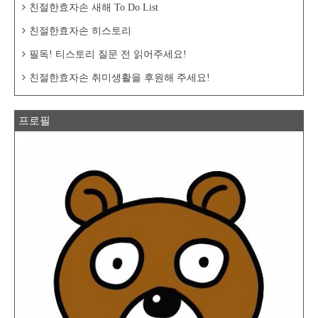
친절한효자손 새해 To Do List
친절한효자손 히스토리
필독! 티스토리 질문 전 읽어주세요!
친절한효자손 취미생활을 후원해 주세요!
프로필