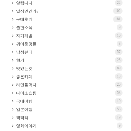
22
알립니다!
102
일상인건가?
181
구매후기
9
출판소식
16
자기개발
3
귀여운것들
57
남성뷰티
25
향기
89
맛있는것
13
좋은카페
20
라면을먹자
53
다이소쇼핑
10
국내여행
53
일본여행
19
책책책
9
영화이야기