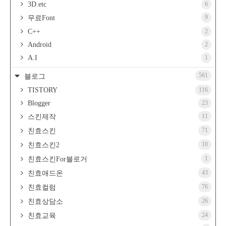
3D.etc
6
9
무료Font
C++
2
Android
2
A.I
1
561
블로그
TISTORY
116
Blogger
23
11
스킨제작
71
친효스킨
10
친효스킨2
1
친효스킨For블로거
43
친효애드온
76
친효컬럼
26
친효상담소
24
친효교육