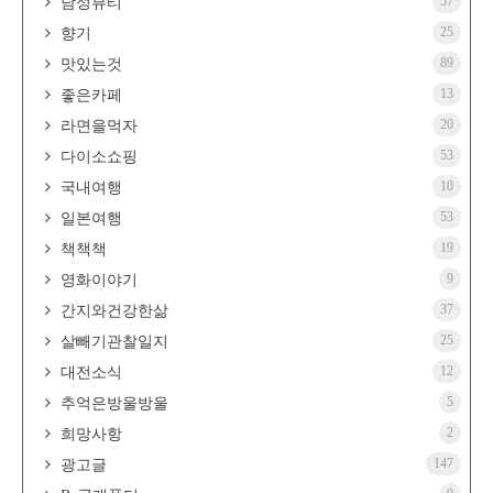
57
남성뷰티
25
향기
89
맛있는것
13
좋은카페
20
라면을먹자
53
다이소쇼핑
10
국내여행
53
일본여행
19
책책책
9
영화이야기
37
간지와건강한삶
25
살빼기관찰일지
12
대전소식
5
추억은방울방울
2
희망사항
147
광고글