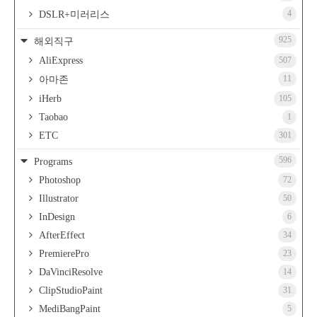
4
DSLR+미러리스
925
해외직구
AliExpress
507
11
아마존
iHerb
105
Taobao
1
ETC
301
596
Programs
Photoshop
72
Illustrator
50
InDesign
6
AfterEffect
34
PremierePro
23
DaVinciResolve
14
ClipStudioPaint
31
MediBangPaint
5