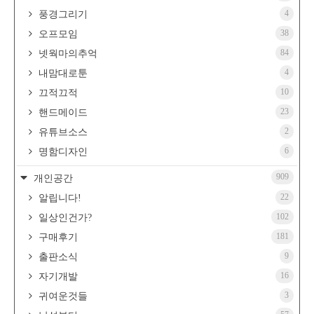
4
풍경그리기
38
오프모임
84
넷웍마의추억
4
내맘대로툰
10
끄적끄적
23
핸드메이드
2
유튜브소스
6
명함디자인
909
개인공간
22
알립니다!
102
일상인건가?
181
구매후기
9
출판소식
16
자기개발
3
귀여운것들