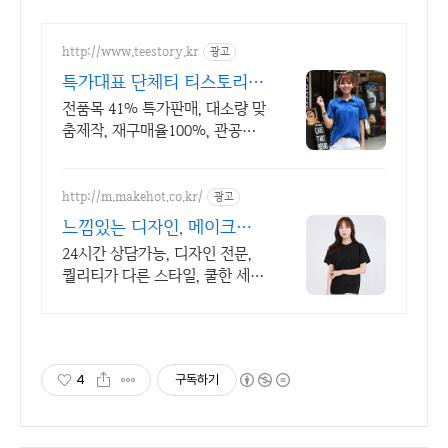
http://www.teestory.kr
광고
특가대표 단체티 티스토리 1
6년 전통의 전문업체
전품목 41% 특가판매, 대소량 맞
춤제작, 재구매율100%, 관공서
후결제가능
http://m.makehot.co.kr/
광고
느낌있는 디자인, 메이크핫
차별화되고 세련된 디자인!
24시간 상담가능, 디자인 전문,
퀄리티가 다른 스타일, 쿨한 세
일, 핫한 디자인
4
구독하기