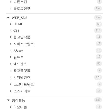
1
다른스킨
159
블로그연구
457
WEB_SNS
HTML
60
CSS
114
11
웹코딩작품
17
자바스크립트
jQuery
10
15
유튜브
80
애드센스
9
광고플랫폼
120
인터넷관련
7
소셜네트워크
14
소스사이트
187
창작활동
16
이모티콘