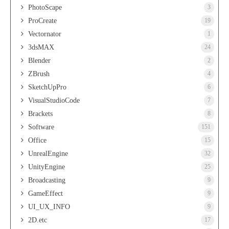
PhotoScape
3
ProCreate
19
Vectornator
1
3dsMAX
24
Blender
2
ZBrush
4
SketchUpPro
6
VisualStudioCode
7
Brackets
8
Software
151
Office
15
UnrealEngine
32
UnityEngine
25
Broadcasting
9
GameEffect
9
UI_UX_INFO
9
2D.etc
17