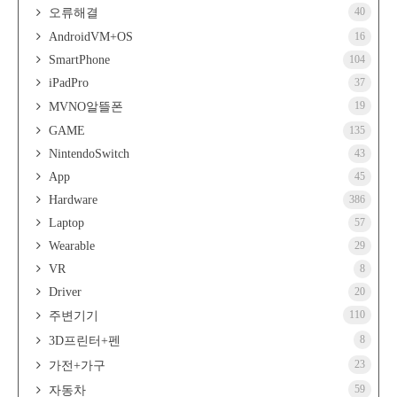
40
오류해결
AndroidVM+OS
16
SmartPhone
104
iPadPro
37
19
MVNO알뜰폰
GAME
135
NintendoSwitch
43
App
45
Hardware
386
Laptop
57
Wearable
29
VR
8
Driver
20
110
주변기기
8
3D프린터+펜
23
가전+가구
59
자동차