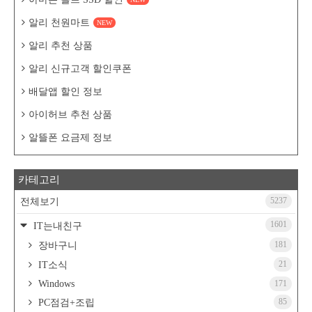
알리 천원마트
NEW
알리 추천 상품
알리 신규고객 할인쿠폰
배달앱 할인 정보
아이허브 추천 상품
알뜰폰 요금제 정보
카테고리
5237
전체보기
1601
IT는내친구
181
장바구니
21
IT소식
Windows
171
85
PC점검+조립