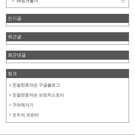
0
Be공개폴더
인기글
최근글
최근댓글
링크
친절한효자손 구글블로그
친절한효자손 브런치스토리
구라제거기
모두의 프린터