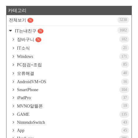
카테고리
5238
전체보기
N
1602
IT는내친구
N
182
장바구니
N
21
IT소식
Windows
171
85
PC점검+조립
40
오류해결
AndroidVM+OS
16
SmartPhone
104
iPadPro
37
19
MVNO알뜰폰
GAME
135
NintendoSwitch
43
App
45