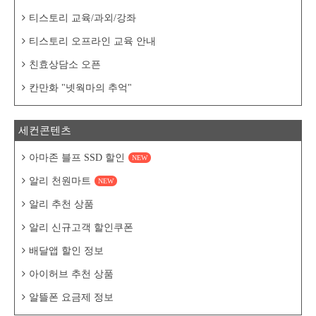
티스토리 교육/과외/강좌
티스토리 오프라인 교육 안내
친효상담소 오픈
칸만화 "넷웍마의 추억"
세컨콘텐츠
아마존 블프 SSD 할인
NEW
알리 천원마트
NEW
알리 추천 상품
알리 신규고객 할인쿠폰
배달앱 할인 정보
아이허브 추천 상품
알뜰폰 요금제 정보