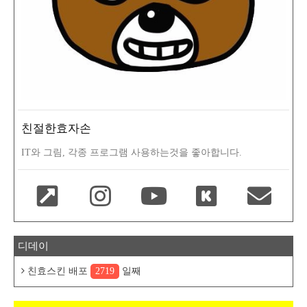
친절한효자손
IT와 그림, 각종 프로그램 사용하는것을 좋아합니다.
디데이
친효스킨 배포
2719
일째