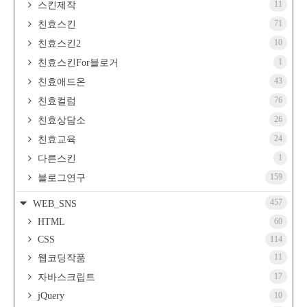
11
스킨제작
71
친효스킨
10
친효스킨2
1
친효스킨For블로거
43
친효애드온
76
친효컬럼
26
친효상담소
24
친효교육
1
다른스킨
159
블로그연구
457
WEB_SNS
HTML
60
CSS
114
11
웹코딩작품
17
자바스크립트
jQuery
10