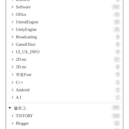
Software
151
Office
15
UnrealEngine
32
UnityEngine
25
Broadcasting
9
GameEffect
9
UI_UX_INFO
9
2D.etc
17
3D.etc
6
9
무료Font
C++
2
Android
2
A.I
1
561
블로그
TISTORY
116
Blogger
23