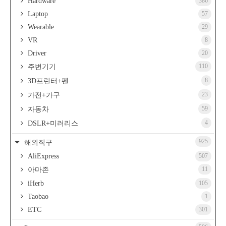
Hardware
386
Laptop
57
Wearable
29
VR
8
Driver
20
110
주변기기
8
3D프린터+펜
23
가전+가구
59
자동차
4
DSLR+미러리스
925
해외직구
AliExpress
507
11
아마존
iHerb
105
Taobao
1
ETC
301