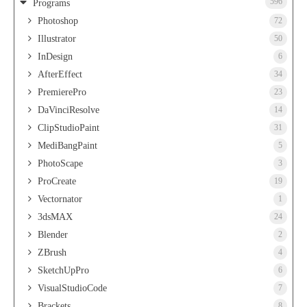
596
Programs
Photoshop
72
Illustrator
50
InDesign
6
AfterEffect
34
PremierePro
23
DaVinciResolve
14
ClipStudioPaint
31
MediBangPaint
5
PhotoScape
3
ProCreate
19
Vectornator
1
3dsMAX
24
Blender
2
ZBrush
4
SketchUpPro
6
VisualStudioCode
7
Brackets
8