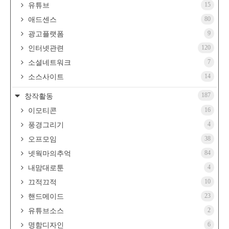
15
유튜브
80
애드센스
9
광고플랫폼
120
인터넷관련
7
소셜네트워크
14
소스사이트
187
창작활동
16
이모티콘
4
풍경그리기
38
오프모임
84
넷웍마의추억
4
내맘대로툰
10
끄적끄적
23
핸드메이드
2
유튜브소스
6
명함디자인