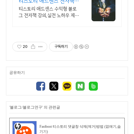
티스토리 애드센스 전자책
월100만원 고정 수익발생!
티스토리 애드센스 수익형 블로
그 전자책 강의,실전 노하우 제
공,동영상 강의 포함 애드센스 수
익을 빠르게 얻는 방법을 전자책
과 동영상으로 초보자도 쉽게 배
워요!
20
구독하기
공유하기
'블로그/블로그연구' 의 관련글
Fastboot 티스토리 댓글창 삭제(제거)방법 (없애기,숨
기기)