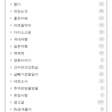
25
향기
89
맛있는것
13
좋은카페
20
라면을먹자
53
다이소쇼핑
10
국내여행
53
일본여행
19
책책책
9
영화이야기
37
간지와건강한삶
25
살빼기관찰일지
12
대전소식
5
추억은방울방울
2
희망사항
147
광고글
0
Be공개폴더