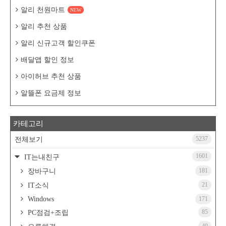
알리 천원마트
NEW
알리 추천 상품
알리 신규고객 할인쿠폰
배달앱 할인 정보
아이허브 추천 상품
알뜰폰 요금제 정보
카테고리
5237
전체보기
1601
IT는내친구
181
장바구니
21
IT소식
Windows
171
85
PC점검+조립
40