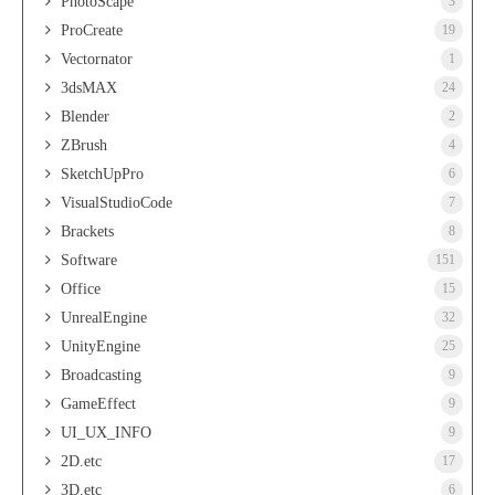
PhotoScape
3
ProCreate
19
Vectornator
1
3dsMAX
24
Blender
2
ZBrush
4
SketchUpPro
6
VisualStudioCode
7
Brackets
8
Software
151
Office
15
UnrealEngine
32
UnityEngine
25
Broadcasting
9
GameEffect
9
UI_UX_INFO
9
2D.etc
17
3D.etc
6