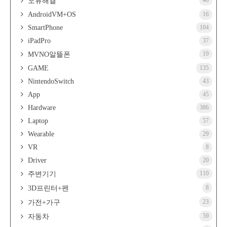
오류해결
AndroidVM+OS
16
SmartPhone
104
iPadPro
37
19
MVNO알뜰폰
GAME
135
NintendoSwitch
43
App
45
Hardware
386
Laptop
57
Wearable
29
VR
8
Driver
20
110
주변기기
8
3D프린터+펜
23
가전+가구
59
자동차