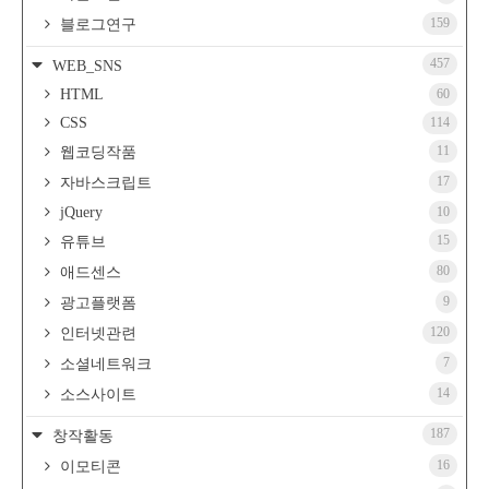
159
블로그연구
457
WEB_SNS
HTML
60
CSS
114
11
웹코딩작품
17
자바스크립트
jQuery
10
15
유튜브
80
애드센스
9
광고플랫폼
120
인터넷관련
7
소셜네트워크
14
소스사이트
187
창작활동
16
이모티콘