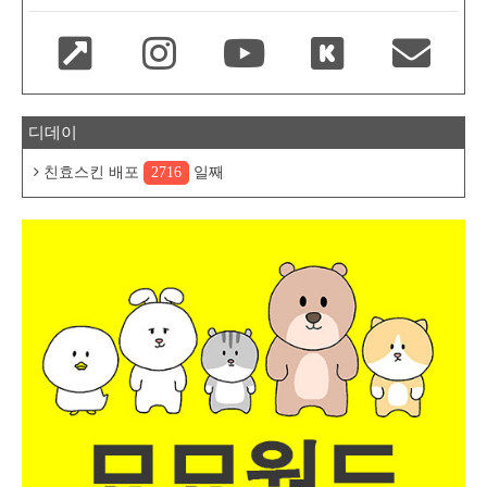
디데이
친효스킨 배포
2716
일째