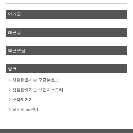
인기글
최근글
최근댓글
링크
친절한효자손 구글블로그
친절한효자손 브런치스토리
구라제거기
모두의 프린터