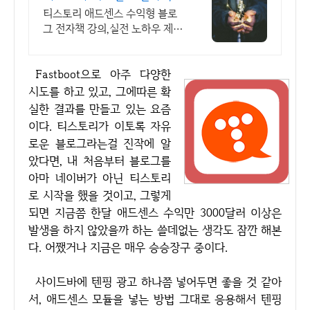
월100만원 고정 수익발생!
티스토리 애드센스 수익형 블로
그 전자책 강의,실전 노하우 제
공,동영상 강의 포함 애드센스 수
익을 빠르게 얻는 방법을 전자책
Fastboot으로 아주 다양한
과 동영상으로 초보자도 쉽게 배
워요!
시도를 하고 있고, 그에따른 확
실한 결과를 만들고 있는 요즘
이다. 티스토리가 이토록 자유
로운 블로그라는걸 진작에 알
았다면, 내 처음부터 블로그를
아마 네이버가 아닌 티스토리
로 시작을 했을 것이고, 그렇게
되면 지금쯤 한달 애드센스 수익만 3000달러 이상은
발생을 하지 않았을까 하는 쓸데없는 생각도 잠깐 해본
다. 어쨌거나 지금은 매우 승승장구 중이다.
사이드바에 텐핑 광고 하나쯤 넣어두면 좋을 것 같아
서, 애드센스 모듈을 넣는 방법 그대로 응용해서 텐핑