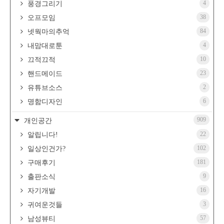
4
풍경그리기
38
오프모임
84
넷웍마의추억
4
내맘대로툰
10
끄적끄적
23
핸드메이드
2
유튜브소스
6
명함디자인
909
개인공간
22
알립니다!
102
일상인건가?
181
구매후기
9
출판소식
16
자기개발
3
귀여운것들
57
남성뷰티