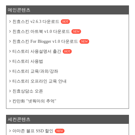
메인콘텐츠
친효스킨 v2.6.3 다운로드
HOT
친효스킨:아트북 v1.0 다운로드
NEW
친효스킨 For Blogger v1.0 다운로드
NEW
티스토리 사용설명서 출간
HOT
티스토리 사용법
티스토리 교육/과외/강좌
티스토리 오프라인 교육 안내
친효상담소 오픈
칸만화 "넷웍마의 추억"
세컨콘텐츠
아마존 블프 SSD 할인
NEW