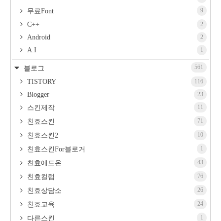
9
무료Font
C++
2
Android
2
A.I
1
561
블로그
TISTORY
116
Blogger
23
11
스킨제작
71
친효스킨
10
친효스킨2
1
친효스킨For블로거
43
친효애드온
76
친효컬럼
26
친효상담소
24
친효교육
1
다른스킨