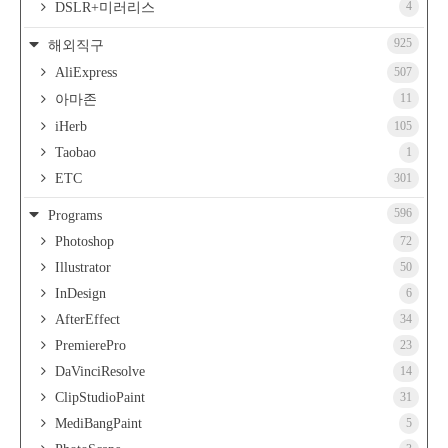
4
DSLR+미러리스
925
해외직구
AliExpress
507
11
아마존
iHerb
105
Taobao
1
ETC
301
596
Programs
Photoshop
72
Illustrator
50
InDesign
6
AfterEffect
34
PremierePro
23
DaVinciResolve
14
ClipStudioPaint
31
MediBangPaint
5