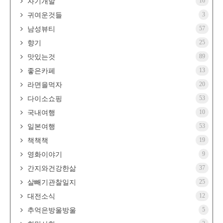
16
자기개발
3
귀여운것들
57
남성뷰티
25
향기
89
맛있는것
13
좋은카페
20
라면을먹자
53
다이소쇼핑
10
국내여행
53
일본여행
19
책책책
9
영화이야기
37
간지와건강한삶
25
살빼기관찰일지
12
대전소식
5
추억은방울방울