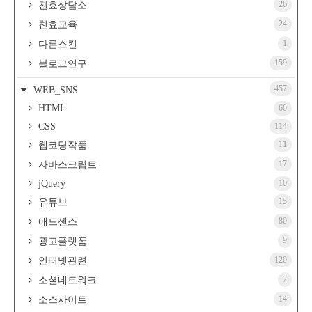
26
친효상담소
24
친효교육
1
다른스킨
159
블로그연구
457
WEB_SNS
HTML
60
CSS
114
11
웹코딩작품
17
자바스크립트
jQuery
10
15
유튜브
80
애드센스
9
광고플랫폼
120
인터넷관련
7
소셜네트워크
14
소스사이트