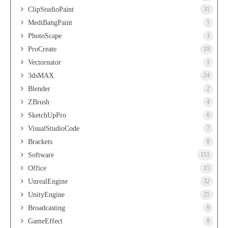
ClipStudioPaint
31
MediBangPaint
5
PhotoScape
3
ProCreate
19
Vectornator
1
3dsMAX
24
Blender
2
ZBrush
4
SketchUpPro
6
VisualStudioCode
7
Brackets
8
Software
151
Office
15
UnrealEngine
32
UnityEngine
25
Broadcasting
9
GameEffect
9