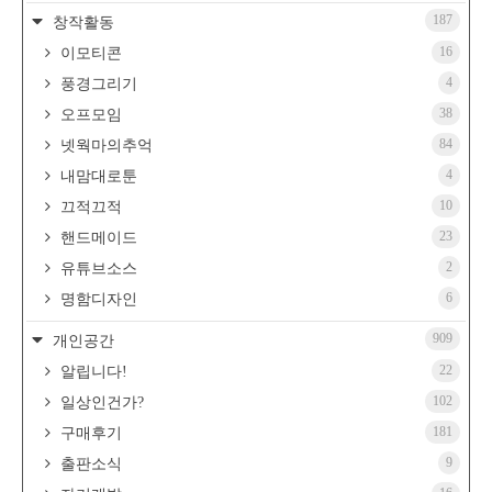
187
창작활동
16
이모티콘
4
풍경그리기
38
오프모임
84
넷웍마의추억
4
내맘대로툰
10
끄적끄적
23
핸드메이드
2
유튜브소스
6
명함디자인
909
개인공간
22
알립니다!
102
일상인건가?
181
구매후기
9
출판소식