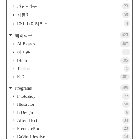
23
가전+가구
59
자동차
4
DSLR+미러리스
925
해외직구
AliExpress
507
11
아마존
iHerb
105
Taobao
1
ETC
301
596
Programs
Photoshop
72
Illustrator
50
InDesign
6
AfterEffect
34
PremierePro
23
DaVinciResolve
14