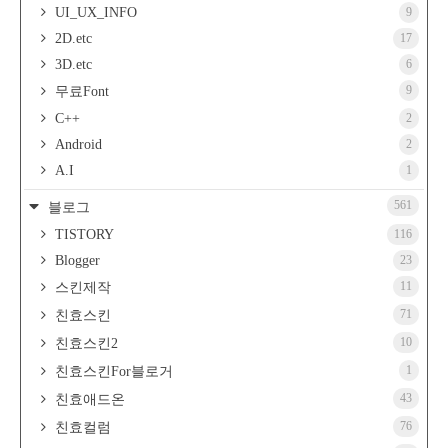
UI_UX_INFO
9
2D.etc
17
3D.etc
6
9
무료Font
C++
2
Android
2
A.I
1
561
블로그
TISTORY
116
Blogger
23
11
스킨제작
71
친효스킨
10
친효스킨2
1
친효스킨For블로거
43
친효애드온
76
친효컬럼