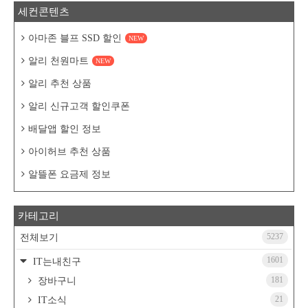
세컨콘텐츠
아마존 블프 SSD 할인
NEW
알리 천원마트
NEW
알리 추천 상품
알리 신규고객 할인쿠폰
배달앱 할인 정보
아이허브 추천 상품
알뜰폰 요금제 정보
카테고리
5237
전체보기
1601
IT는내친구
181
장바구니
21
IT소식