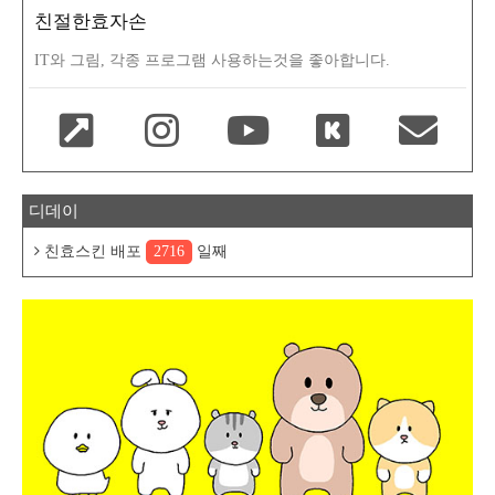
친절한효자손
IT와 그림, 각종 프로그램 사용하는것을 좋아합니다.
디데이
친효스킨 배포
2716
일째