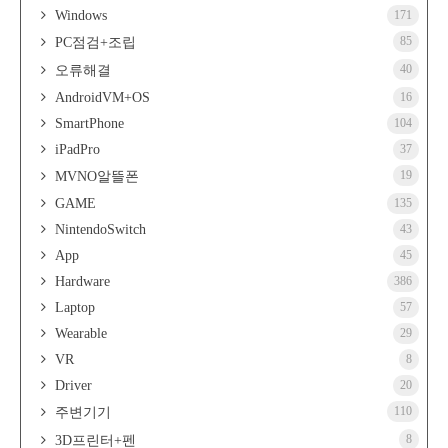
Windows
171
85
PC점검+조립
40
오류해결
AndroidVM+OS
16
SmartPhone
104
iPadPro
37
19
MVNO알뜰폰
GAME
135
NintendoSwitch
43
App
45
Hardware
386
Laptop
57
Wearable
29
VR
8
Driver
20
110
주변기기
8
3D프린터+펜