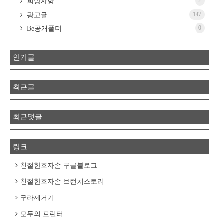
2
희망사항
147
광고글
0
Be공개폴더
인기글
최근글
최근댓글
링크
친절한효자손 구글블로그
친절한효자손 브런치스토리
구라제거기
모두의 프린터