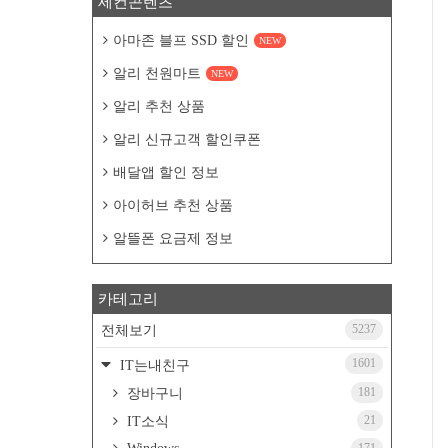
세컨콘텐츠
아마존 블프 SSD 할인
NEW
알리 천원마트
NEW
알리 추천 상품
알리 신규고객 할인쿠폰
배달앱 할인 정보
아이허브 추천 상품
알뜰폰 요금제 정보
카테고리
5237
전체보기
1601
IT는내친구
181
장바구니
21
IT소식