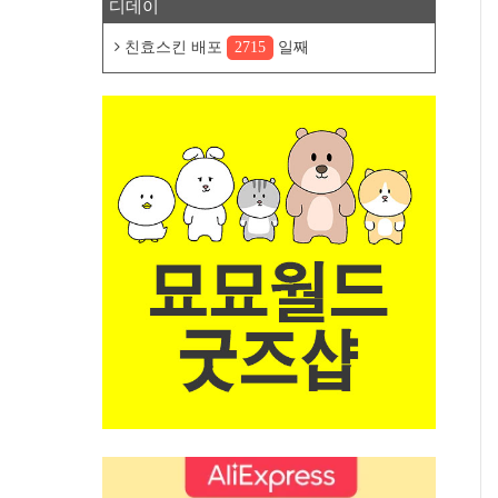
디데이
친효스킨 배포
2715
일째