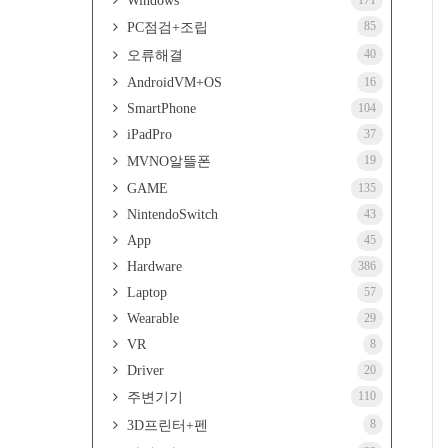
Windows
171
85
PC점검+조립
40
오류해결
AndroidVM+OS
16
SmartPhone
104
iPadPro
37
19
MVNO알뜰폰
GAME
135
NintendoSwitch
43
App
45
Hardware
386
Laptop
57
Wearable
29
VR
8
Driver
20
110
주변기기
8
3D프린터+펜