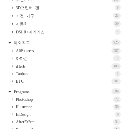
8
3D프린터+펜
23
가전+가구
59
자동차
4
DSLR+미러리스
925
해외직구
AliExpress
507
11
아마존
iHerb
105
Taobao
1
ETC
301
596
Programs
Photoshop
72
Illustrator
50
InDesign
6
AfterEffect
34