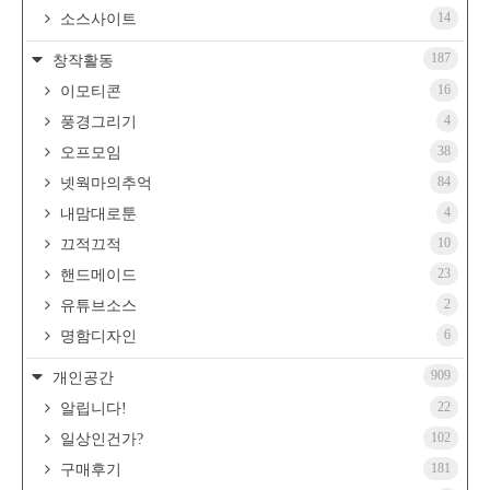
14
소스사이트
187
창작활동
16
이모티콘
4
풍경그리기
38
오프모임
84
넷웍마의추억
4
내맘대로툰
10
끄적끄적
23
핸드메이드
2
유튜브소스
6
명함디자인
909
개인공간
22
알립니다!
102
일상인건가?
181
구매후기