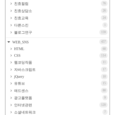
76
친효컬럼
26
친효상담소
24
친효교육
1
다른스킨
159
블로그연구
457
WEB_SNS
HTML
60
CSS
114
11
웹코딩작품
17
자바스크립트
jQuery
10
15
유튜브
80
애드센스
9
광고플랫폼
120
인터넷관련
7
소셜네트워크