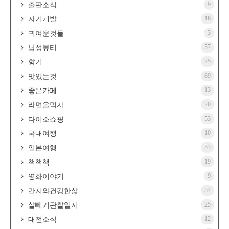
9
출판소식
16
자기개발
3
귀여운것들
57
남성뷰티
25
향기
89
맛있는것
13
좋은카페
20
라면을먹자
53
다이소쇼핑
10
국내여행
53
일본여행
19
책책책
9
영화이야기
37
간지와건강한삶
25
살빼기관찰일지
12
대전소식