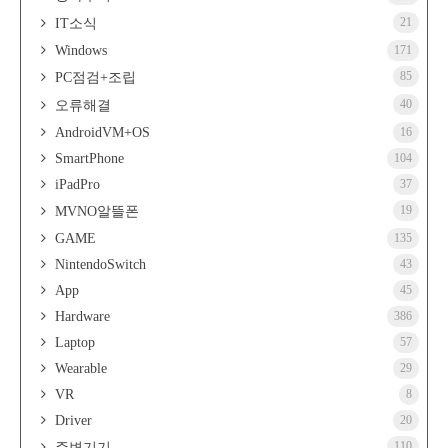
21
IT소식
Windows
171
85
PC점검+조립
40
오류해결
AndroidVM+OS
16
SmartPhone
104
iPadPro
37
19
MVNO알뜰폰
GAME
135
NintendoSwitch
43
App
45
Hardware
386
Laptop
57
Wearable
29
VR
8
Driver
20
110
주변기기