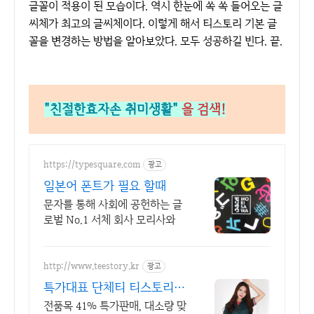
글꼴이 적용이 된 모습이다. 역시 한눈에 쏙 쏙 들어오는 글
씨체가 최고의 글씨체이다. 이렇게 해서 티스토리 기본 글
꼴을 변경하는 방법을 알아보았다. 모두 성공하길 빈다. 끝.
"친절한효자손 취미생활"
을 검색!
https://typesquare.com
광고
일본어 폰트가 필요 할때
문자를 통해 사회에 공헌하는 글
로벌 No.1 서체 회사 모리사와
http://www.teestory.kr
광고
특가대표 단체티 티스토리
전품목 41% 특가세일
전품목 41% 특가판매, 대소량 맞