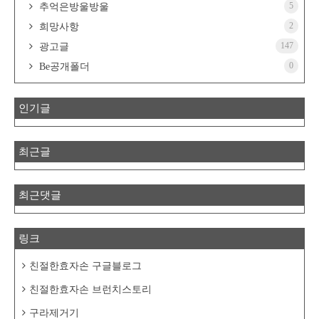
5
추억은방울방울
2
희망사항
147
광고글
0
Be공개폴더
인기글
최근글
최근댓글
링크
친절한효자손 구글블로그
친절한효자손 브런치스토리
구라제거기