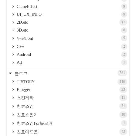
GameEffect
9
UI_UX_INFO
9
2D.etc
17
3D.etc
6
9
무료Font
C++
2
Android
2
A.I
1
561
블로그
TISTORY
116
Blogger
23
11
스킨제작
71
친효스킨
10
친효스킨2
1
친효스킨For블로거
43
친효애드온