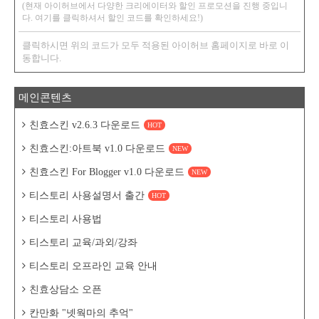
(현재 아이허브에서 다양한 크리에이터와 할인 프로모션을 진행 중입니
다. 여기를 클릭하셔서 할인 코드를 확인하세요!)
클릭하시면 위의 코드가 모두 적용된 아이허브 홈페이지로 바로 이
동합니다.
메인콘텐츠
친효스킨 v2.6.3 다운로드
HOT
친효스킨:아트북 v1.0 다운로드
NEW
친효스킨 For Blogger v1.0 다운로드
NEW
티스토리 사용설명서 출간
HOT
티스토리 사용법
티스토리 교육/과외/강좌
티스토리 오프라인 교육 안내
친효상담소 오픈
칸만화 "넷웍마의 추억"