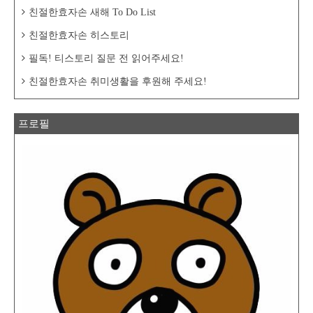
친절한효자손 새해 To Do List
친절한효자손 히스토리
필독! 티스토리 질문 전 읽어주세요!
친절한효자손 취미생활을 후원해 주세요!
프로필