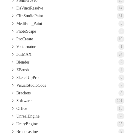
PremierePro
23
DaVinciResolve
14
ClipStudioPaint
31
MediBangPaint
5
PhotoScape
3
ProCreate
19
Vectornator
1
3dsMAX
24
Blender
2
ZBrush
4
SketchUpPro
6
VisualStudioCode
7
Brackets
8
Software
151
Office
15
UnrealEngine
32
UnityEngine
25
Broadcasting
9