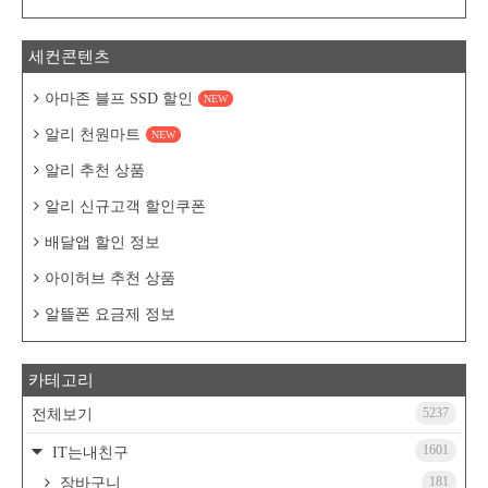
세컨콘텐츠
아마존 블프 SSD 할인
NEW
알리 천원마트
NEW
알리 추천 상품
알리 신규고객 할인쿠폰
배달앱 할인 정보
아이허브 추천 상품
알뜰폰 요금제 정보
카테고리
5237
전체보기
1601
IT는내친구
181
장바구니