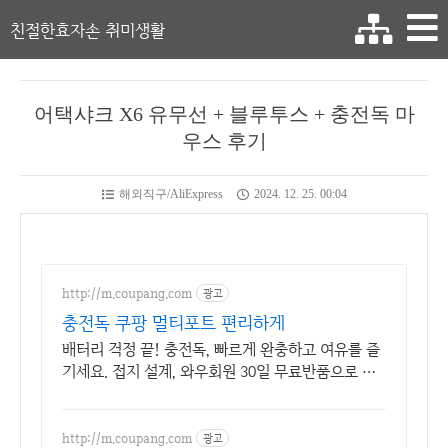
친절한효자손 취미생활
어택샤크 X6 유무선 + 블루투스 + 충전독 마
우스 후기
해외직구/AliExpress
2024. 12. 25. 00:04
http://m.coupang.com
광고
충전독 쿠팡 멀티포트 편리하게
배터리 걱정 끝! 충전독, 빠르게 완충하고 여유를 즐
기세요. 접지 설계, 와우회원 30일 무료반품으로 부
담 없이 선택하세요.
http://m.coupang.com
광고