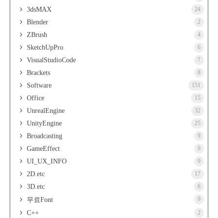
3dsMAX
24
Blender
2
ZBrush
4
SketchUpPro
6
VisualStudioCode
7
Brackets
8
Software
151
Office
15
UnrealEngine
32
UnityEngine
25
Broadcasting
9
GameEffect
9
UI_UX_INFO
9
2D.etc
17
3D.etc
6
9
무료Font
C++
2