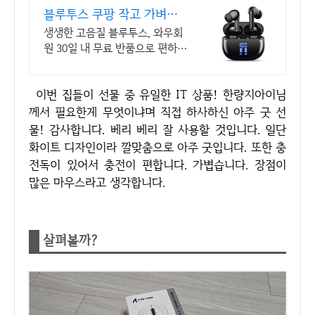
블루투스 쿠팡 작고 가벼운
휴대성 편리함
생생한 고음질 블루투스, 와우회
원 30일 내 무료 반품으로 편하
게!
이번 집들이 선물 중 유일한 IT 상품! 한량지아이님
께서 필요한게 무엇이냐며 직접 하사하신 아주 굿 선
물! 감사합니다. 베리 베리 잘 사용할 것입니다. 일단
화이트 디자인이라 깔맞춤으로 아주 굿입니다. 또한 충
전독이 있어서 충전이 편합니다. 가볍습니다. 장점이
많은 마우스라고 생각합니다.
살펴볼까?