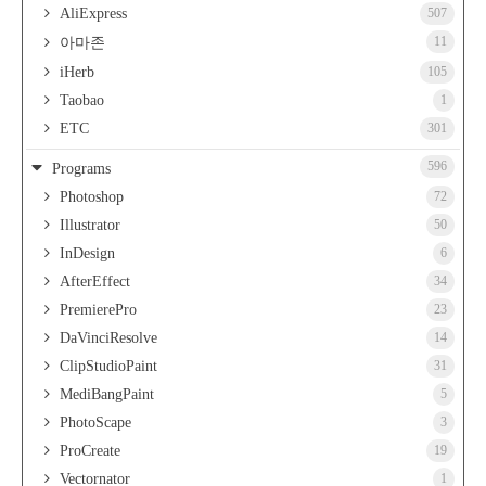
AliExpress
507
11
아마존
iHerb
105
Taobao
1
ETC
301
596
Programs
Photoshop
72
Illustrator
50
InDesign
6
AfterEffect
34
PremierePro
23
DaVinciResolve
14
ClipStudioPaint
31
MediBangPaint
5
PhotoScape
3
ProCreate
19
Vectornator
1