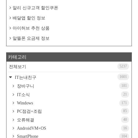
알리 신규고객 할인쿠폰
배달앱 할인 정보
아이허브 추천 상품
알뜰폰 요금제 정보
카테고리
5237
전체보기
1601
IT는내친구
181
장바구니
21
IT소식
Windows
171
85
PC점검+조립
40
오류해결
AndroidVM+OS
16
SmartPhone
104