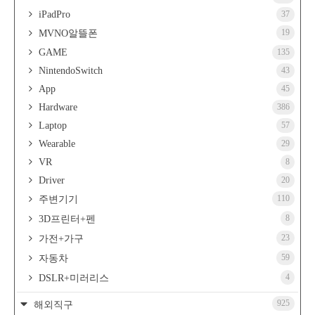
iPadPro
37
19
MVNO알뜰폰
GAME
135
NintendoSwitch
43
App
45
Hardware
386
Laptop
57
Wearable
29
VR
8
Driver
20
110
주변기기
8
3D프린터+펜
23
가전+가구
59
자동차
4
DSLR+미러리스
925
해외직구