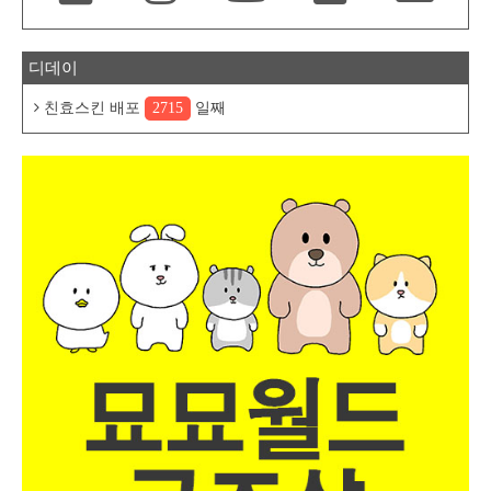
디데이
친효스킨 배포
2715
일째