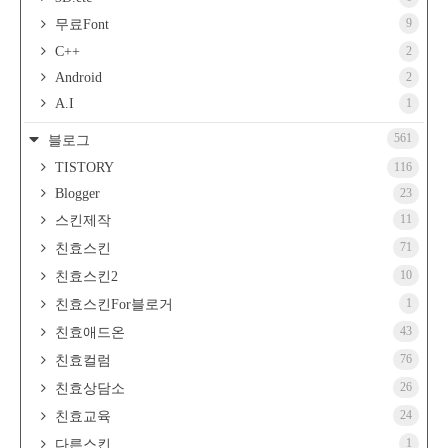
9
무료Font
C++
2
Android
2
A.I
1
561
블로그
TISTORY
116
Blogger
23
11
스킨제작
71
친효스킨
10
친효스킨2
1
친효스킨For블로거
43
친효애드온
76
친효컬럼
26
친효상담소
24
친효교육
1
다른스킨