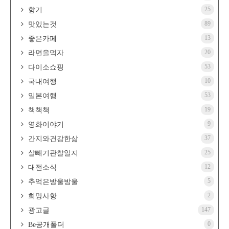
25
향기
89
맛있는것
13
좋은카페
20
라면을먹자
53
다이소쇼핑
10
국내여행
53
일본여행
19
책책책
9
영화이야기
37
간지와건강한삶
25
살빼기관찰일지
12
대전소식
5
추억은방울방울
2
희망사항
147
광고글
0
Be공개폴더