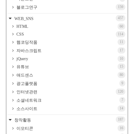
159
블로그연구
457
WEB_SNS
HTML
60
CSS
114
11
웹코딩작품
17
자바스크립트
jQuery
10
15
유튜브
80
애드센스
9
광고플랫폼
120
인터넷관련
7
소셜네트워크
14
소스사이트
187
창작활동
16
이모티콘