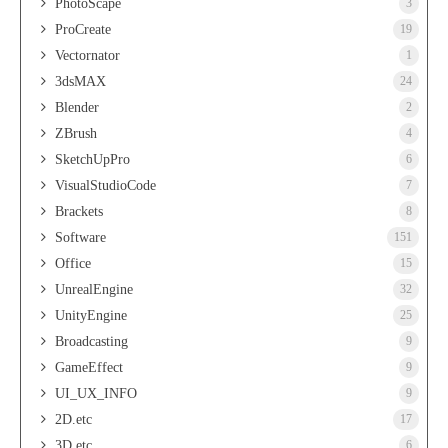
PhotoScape
3
ProCreate
19
Vectornator
1
3dsMAX
24
Blender
2
ZBrush
4
SketchUpPro
6
VisualStudioCode
7
Brackets
8
Software
151
Office
15
UnrealEngine
32
UnityEngine
25
Broadcasting
9
GameEffect
9
UI_UX_INFO
9
2D.etc
17
3D.etc
6