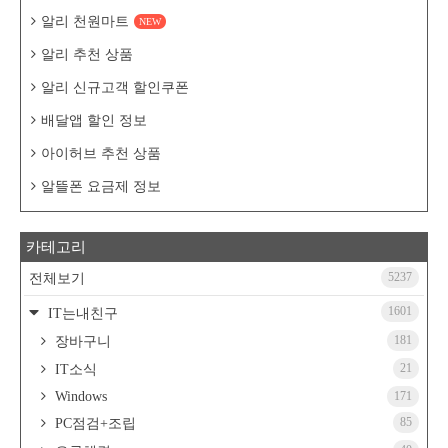
알리 천원마트
NEW
알리 추천 상품
알리 신규고객 할인쿠폰
배달앱 할인 정보
아이허브 추천 상품
알뜰폰 요금제 정보
카테고리
5237
전체보기
1601
IT는내친구
181
장바구니
21
IT소식
Windows
171
85
PC점검+조립