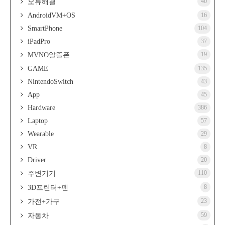
40
오류해결
AndroidVM+OS
16
SmartPhone
104
iPadPro
37
19
MVNO알뜰폰
GAME
135
NintendoSwitch
43
App
45
Hardware
386
Laptop
57
Wearable
29
VR
8
Driver
20
110
주변기기
8
3D프린터+펜
23
가전+가구
59
자동차