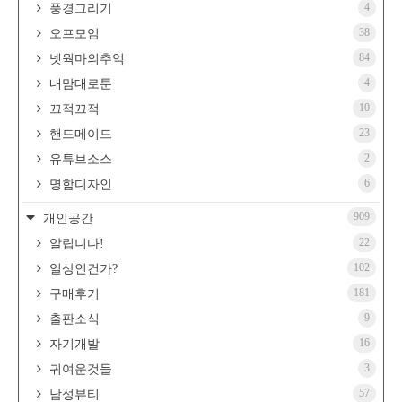
4
풍경그리기
38
오프모임
84
넷웍마의추억
4
내맘대로툰
10
끄적끄적
23
핸드메이드
2
유튜브소스
6
명함디자인
909
개인공간
22
알립니다!
102
일상인건가?
181
구매후기
9
출판소식
16
자기개발
3
귀여운것들
57
남성뷰티