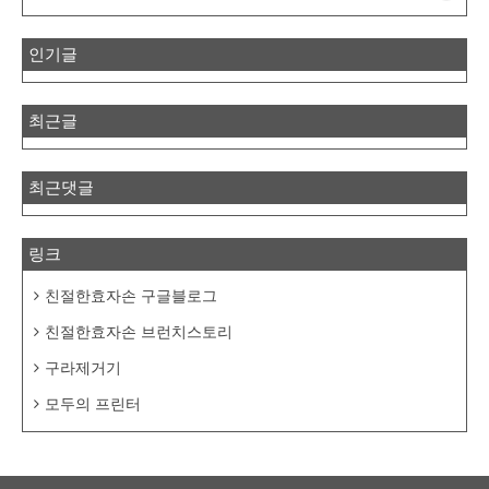
인기글
최근글
최근댓글
링크
친절한효자손 구글블로그
친절한효자손 브런치스토리
구라제거기
모두의 프린터