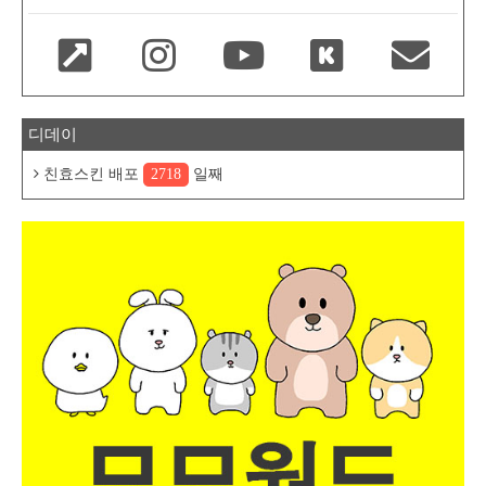
디데이
친효스킨 배포
2718
일째