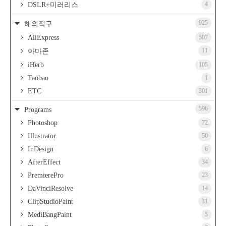
4
DSLR+미러리스
925
해외직구
AliExpress
507
11
아마존
iHerb
105
Taobao
1
ETC
301
596
Programs
Photoshop
72
Illustrator
50
InDesign
6
AfterEffect
34
PremierePro
23
DaVinciResolve
14
ClipStudioPaint
31
MediBangPaint
5