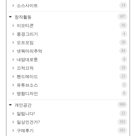
14
소스사이트
187
창작활동
16
이모티콘
4
풍경그리기
38
오프모임
84
넷웍마의추억
4
내맘대로툰
10
끄적끄적
23
핸드메이드
2
유튜브소스
6
명함디자인
909
개인공간
22
알립니다!
102
일상인건가?
181
구매후기