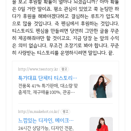
을 보고 후원할 확률이 얼마나 되겠습니까? 아마 확률
은 0일 거란 말이죠. 평소 관심이 있었고 쭉 눈팅만 하
다가 후원을 해봐야겠다하고 결심하는 루트가 압도적
으로 많을 것입니다. 즉 펜심에서 후원하는 것입니다.
티스토리도 펜심을 만들려면 당연히 그만한 글을 꾸준
히 제공해줘야만 할 것이고요. 지금 당장 눈 앞의 수익
은 의미 없습니다. 무조건 초장기로 봐야 합니다. 꾸준
히 사랑받는 티스토리를 운영하시려면 말입니다. 끝.
http://www.teestory.kr
광고
특가대표 단체티 티스토리
전품목 41% 특가세일
전품목 41% 특가판매, 대소량 맞
춤제작, 재구매율100%, 관공서
후결제가능
http://m.makehot.co.kr/
광고
느낌있는 디자인, 메이크핫
차별화되고 세련된 디자인!
24시간 상담가능, 디자인 전문,