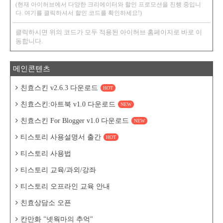
(현재 아이허브에서 다양한 크리에이터와 할인 프로모션을 진행 중입니
다. 여기를 클릭하셔서 할인 코드를 확인하세요!)
클릭하시면 위의 코드가 모두 적용된 아이허브 홈페이지로 바로 이
동합니다.
메인콘텐츠
친효스킨 v2.6.3 다운로드
HOT
친효스킨:아트북 v1.0 다운로드
NEW
친효스킨 For Blogger v1.0 다운로드
NEW
티스토리 사용설명서 출간
HOT
티스토리 사용법
티스토리 교육/과외/강좌
티스토리 오프라인 교육 안내
친효상담소 오픈
칸만화 "넷웍마의 추억"