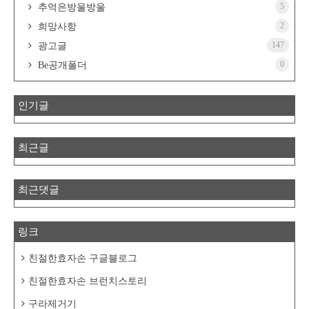
5
추억은방울방울
2
희망사항
147
광고글
0
Be공개폴더
인기글
최근글
최근댓글
링크
친절한효자손 구글블로그
친절한효자손 브런치스토리
구라제거기