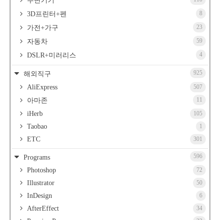
주변기기
8
3D프린터+펜
23
가전+가구
59
자동차
4
DSLR+미러리스
925
해외직구
AliExpress
507
11
아마존
iHerb
105
Taobao
1
ETC
301
596
Programs
Photoshop
72
Illustrator
50
InDesign
6
AfterEffect
34