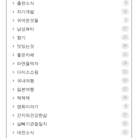
9
출판소식
16
자기개발
3
귀여운것들
57
남성뷰티
25
향기
89
맛있는것
13
좋은카페
20
라면을먹자
53
다이소쇼핑
10
국내여행
53
일본여행
19
책책책
9
영화이야기
37
간지와건강한삶
25
살빼기관찰일지
12
대전소식