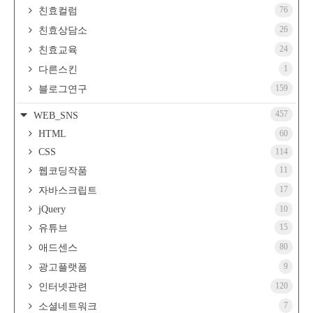
76
친효컬럼
26
친효상담소
24
친효교육
1
다른스킨
159
블로그연구
457
WEB_SNS
HTML
60
CSS
114
11
웹코딩작품
17
자바스크립트
jQuery
10
15
유튜브
80
애드센스
9
광고플랫폼
120
인터넷관련
7
소셜네트워크