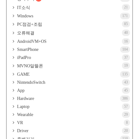
21
IT소식
Windows
171
85
PC점검+조립
40
오류해결
AndroidVM+OS
16
SmartPhone
104
iPadPro
37
19
MVNO알뜰폰
GAME
135
NintendoSwitch
43
App
45
Hardware
386
Laptop
57
Wearable
29
VR
8
Driver
20
110