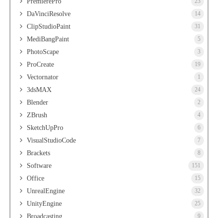
PremierePro
23
DaVinciResolve
14
ClipStudioPaint
31
MediBangPaint
5
PhotoScape
3
ProCreate
19
Vectornator
1
3dsMAX
24
Blender
2
ZBrush
4
SketchUpPro
6
VisualStudioCode
7
Brackets
8
Software
151
Office
15
UnrealEngine
32
UnityEngine
25
Broadcasting
9