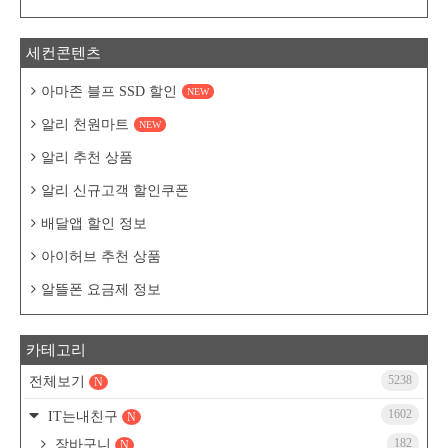
세컨콘텐츠
아마존 블프 SSD 할인
NEW
알리 천원마트
NEW
알리 추천 상품
알리 신규고객 할인쿠폰
배달앱 할인 정보
아이허브 추천 상품
알뜰폰 요금제 정보
카테고리
5238
전체보기
N
1602
IT는내친구
N
182
장바구니
N