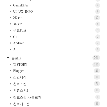
GameEffect
9
UI_UX_INFO
9
2D.etc
17
3D.etc
6
9
무료Font
C++
2
Android
2
A.I
1
561
블로그
TISTORY
116
Blogger
23
11
스킨제작
71
친효스킨
10
친효스킨2
1
친효스킨For블로거
43
친효애드온