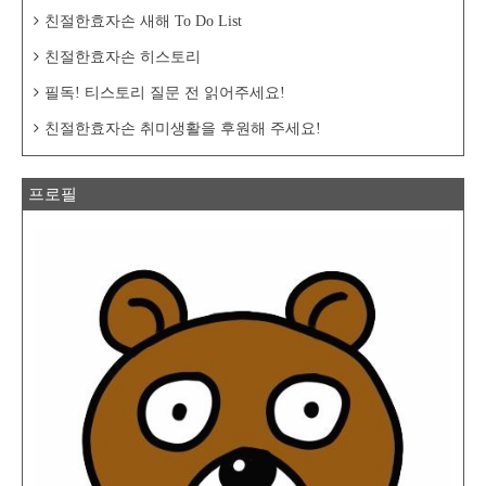
친절한효자손 새해 To Do List
친절한효자손 히스토리
필독! 티스토리 질문 전 읽어주세요!
친절한효자손 취미생활을 후원해 주세요!
프로필