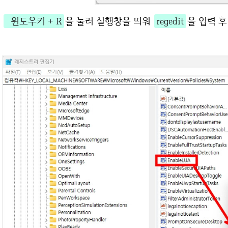
윈도우키 + R
을 눌러 실행창을 띄워
regedit
을 입력 후