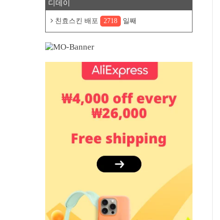
디데이
친효스킨 배포
2718
일째