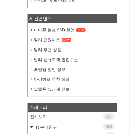
칸만화 "넷웍마의 추억"
세컨콘텐츠
아마존 블프 SSD 할인
NEW
알리 천원마트
NEW
알리 추천 상품
알리 신규고객 할인쿠폰
배달앱 할인 정보
아이허브 추천 상품
알뜰폰 요금제 정보
카테고리
5237
전체보기
1601
IT는내친구