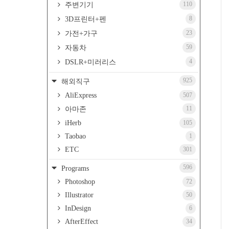
110
주변기기
8
3D프린터+펜
23
가전+가구
59
자동차
4
DSLR+미러리스
925
해외직구
AliExpress
507
11
아마존
iHerb
105
Taobao
1
ETC
301
596
Programs
Photoshop
72
Illustrator
50
InDesign
6
AfterEffect
34