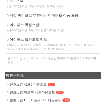
SSF5774
(신규&기존회원 모두 5% 할인 / 무제한 사용)
직접 먹어보고 추천하는 아이허브 상품 모음
아이허브 독점브랜드
(신규&기존회원 모두 10% 할인 / 무제한 사용)
아이허브 할인코드 정보
(현재 아이허브에서 다양한 크리에이터와 할인 프로모션을 진행 중입니
다. 여기를 클릭하셔서 할인 코드를 확인하세요!)
클릭하시면 위의 코드가 모두 적용된 아이허브 홈페이지로 바로 이
동합니다.
메인콘텐츠
친효스킨 v2.6.3 다운로드
HOT
친효스킨:아트북 v1.0 다운로드
NEW
친효스킨 For Blogger v1.0 다운로드
NEW