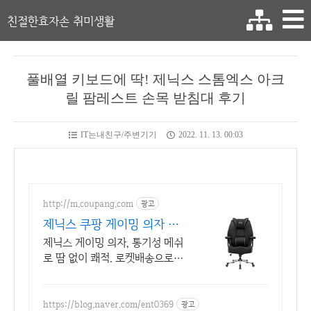
친절한효자손 취미생활
풀배열 키보드에 딱! 제닉스 스톰엑스 아크
릴 팜레스트 손목 받침대 후기
IT는내친구/주변기기
2022. 11. 13. 00:03
http://m.coupang.com
광고
제닉스 쿠팡 게이밍 의자 전
문
제닉스 게이밍 의자, 통기성 메쉬
로 땀 없이 쾌적. 로켓배송으로
내일 바로! 허리 부담 없이 게임,
업무 몰입! 부드러운 바퀴로 소음
걱정 끝.
https://blog.naver.com/ent0369
광고