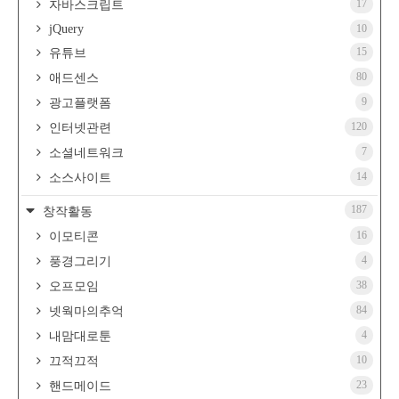
17
자바스크립트
jQuery
10
15
유튜브
80
애드센스
9
광고플랫폼
120
인터넷관련
7
소셜네트워크
14
소스사이트
187
창작활동
16
이모티콘
4
풍경그리기
38
오프모임
84
넷웍마의추억
4
내맘대로툰
10
끄적끄적
23
핸드메이드