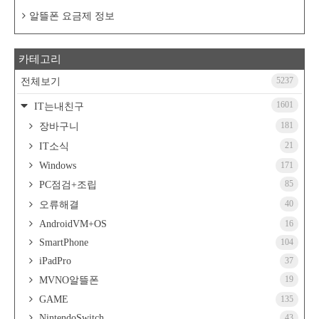
알뜰폰 요금제 정보
카테고리
5237
전체보기
1601
IT는내친구
181
장바구니
21
IT소식
Windows
171
85
PC점검+조립
40
오류해결
AndroidVM+OS
16
SmartPhone
104
iPadPro
37
19
MVNO알뜰폰
GAME
135
NintendoSwitch
43