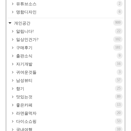
2
유튜브소스
6
명함디자인
909
개인공간
22
알립니다!
102
일상인건가?
181
구매후기
9
출판소식
16
자기개발
3
귀여운것들
57
남성뷰티
25
향기
89
맛있는것
13
좋은카페
20
라면을먹자
53
다이소쇼핑
10
국내여행