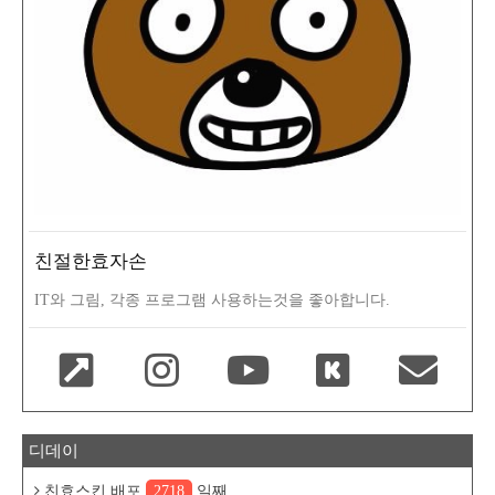
친절한효자손
IT와 그림, 각종 프로그램 사용하는것을 좋아합니다.
디데이
친효스킨 배포
2718
일째