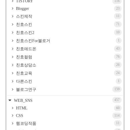
TISTORY
116
Blogger
23
11
스킨제작
71
친효스킨
10
친효스킨2
1
친효스킨For블로거
43
친효애드온
76
친효컬럼
26
친효상담소
24
친효교육
1
다른스킨
159
블로그연구
457
WEB_SNS
HTML
60
CSS
114
11
웹코딩작품