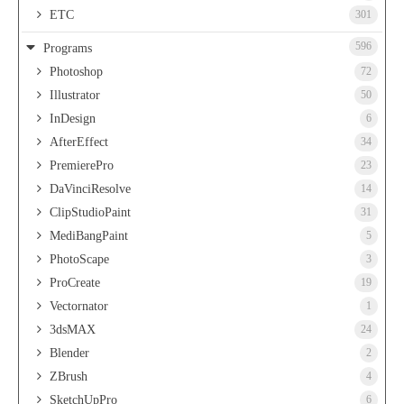
ETC
301
596
Programs
Photoshop
72
Illustrator
50
InDesign
6
AfterEffect
34
PremierePro
23
DaVinciResolve
14
ClipStudioPaint
31
MediBangPaint
5
PhotoScape
3
ProCreate
19
Vectornator
1
3dsMAX
24
Blender
2
ZBrush
4
SketchUpPro
6