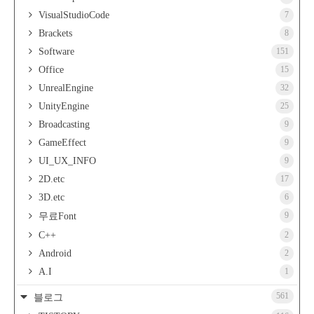
VisualStudioCode
7
Brackets
8
Software
151
Office
15
UnrealEngine
32
UnityEngine
25
Broadcasting
9
GameEffect
9
UI_UX_INFO
9
2D.etc
17
3D.etc
6
9
무료Font
C++
2
Android
2
A.I
1
561
블로그