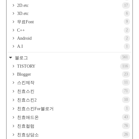
2D.etc
17
3D.etc
6
9
무료Font
C++
2
Android
2
A.I
1
561
블로그
TISTORY
116
Blogger
23
11
스킨제작
71
친효스킨
10
친효스킨2
1
친효스킨For블로거
43
친효애드온
76
친효컬럼
26
친효상담소