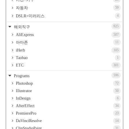
59
자동차
4
DSLR+미러리스
925
해외직구
AliExpress
507
11
아마존
iHerb
105
Taobao
1
ETC
301
596
Programs
Photoshop
72
Illustrator
50
InDesign
6
AfterEffect
34
PremierePro
23
DaVinciResolve
14
ClipStudioPaint
31