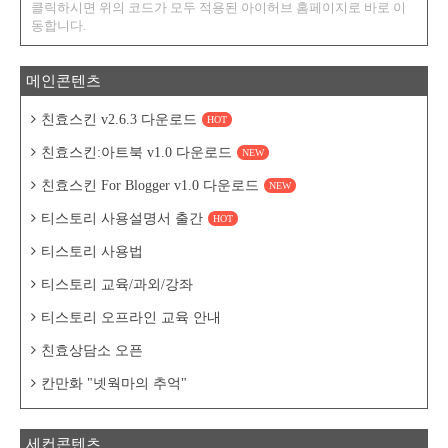
클릭하시면 위의 코드가 모두 적용된 아이허브 홈페이지로 바로 이
동합니다.
메인콘텐츠
친효스킨 v2.6.3 다운로드
HOT
친효스킨:아트북 v1.0 다운로드
NEW
친효스킨 For Blogger v1.0 다운로드
NEW
티스토리 사용설명서 출간
HOT
티스토리 사용법
티스토리 교육/과외/강좌
티스토리 오프라인 교육 안내
친효상담소 오픈
칸만화 "넷웍마의 추억"
세컨콘텐츠