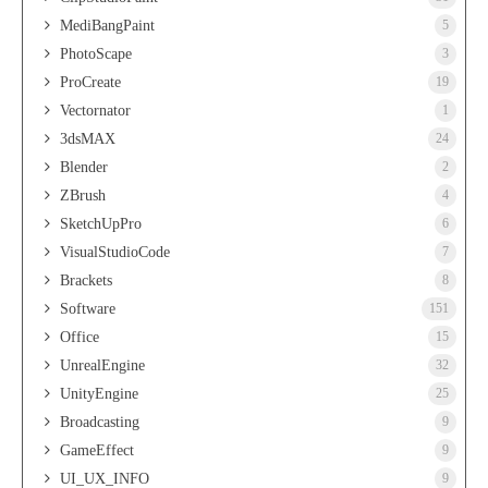
MediBangPaint
5
PhotoScape
3
ProCreate
19
Vectornator
1
3dsMAX
24
Blender
2
ZBrush
4
SketchUpPro
6
VisualStudioCode
7
Brackets
8
Software
151
Office
15
UnrealEngine
32
UnityEngine
25
Broadcasting
9
GameEffect
9
UI_UX_INFO
9