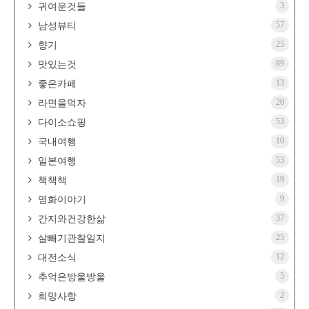
3
귀여운것들
57
남성뷰티
25
향기
89
맛있는것
13
좋은카페
20
라면을먹자
53
다이소쇼핑
10
국내여행
53
일본여행
19
책책책
9
영화이야기
37
간지와건강한삶
25
살빼기관찰일지
12
대전소식
5
추억은방울방울
2
희망사항