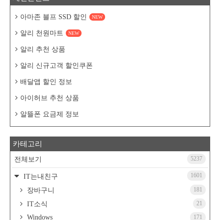
아마존 블프 SSD 할인
NEW
알리 천원마트
NEW
알리 추천 상품
알리 신규고객 할인쿠폰
배달앱 할인 정보
아이허브 추천 상품
알뜰폰 요금제 정보
카테고리
5237
전체보기
1601
IT는내친구
181
장바구니
21
IT소식
Windows
171