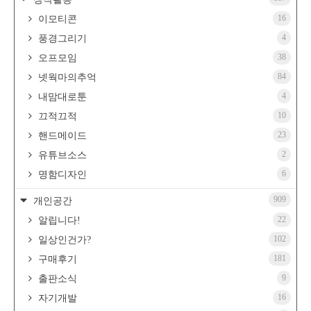
16
이모티콘
4
풍경그리기
38
오프모임
84
넷웍마의추억
4
내맘대로툰
10
끄적끄적
23
핸드메이드
2
유튜브소스
6
명함디자인
909
개인공간
22
알립니다!
102
일상인건가?
181
구매후기
9
출판소식
16
자기개발