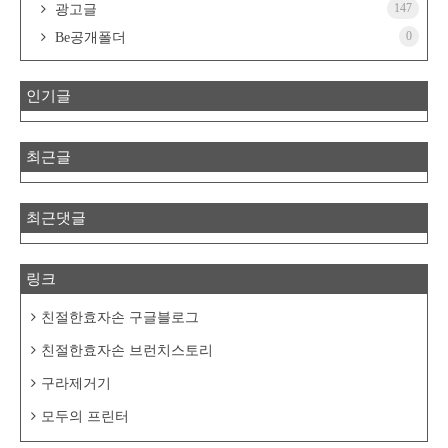
147
광고글
0
Be공개폴더
인기글
최근글
최근댓글
링크
친절한효자손 구글블로그
친절한효자손 브런치스토리
구라제거기
모두의 프린터