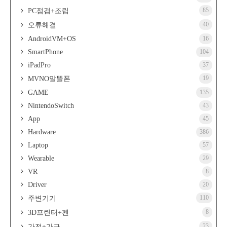
85
PC점검+조립
40
오류해결
AndroidVM+OS
16
SmartPhone
104
iPadPro
37
19
MVNO알뜰폰
GAME
135
NintendoSwitch
43
App
45
Hardware
386
Laptop
57
Wearable
29
VR
8
Driver
20
110
주변기기
8
3D프린터+펜
23
가전+가구