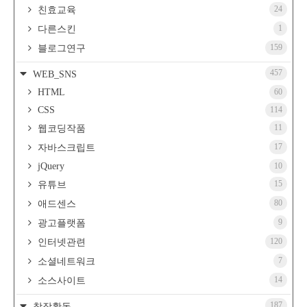
24
친효교육
1
다른스킨
159
블로그연구
457
WEB_SNS
HTML
60
CSS
114
11
웹코딩작품
17
자바스크립트
jQuery
10
15
유튜브
80
애드센스
9
광고플랫폼
120
인터넷관련
7
소셜네트워크
14
소스사이트
187
창작활동