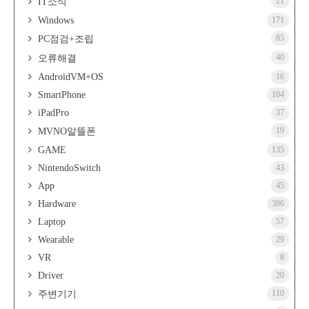
21
IT소식
Windows
171
85
PC점검+조립
40
오류해결
AndroidVM+OS
16
SmartPhone
104
iPadPro
37
19
MVNO알뜰폰
GAME
135
NintendoSwitch
43
App
45
Hardware
386
Laptop
57
Wearable
29
VR
8
Driver
20
110
주변기기