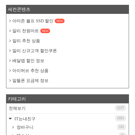
세컨콘텐츠
아마존 블프 SSD 할인
NEW
알리 천원마트
NEW
알리 추천 상품
알리 신규고객 할인쿠폰
배달앱 할인 정보
아이허브 추천 상품
알뜰폰 요금제 정보
카테고리
5237
전체보기
1601
IT는내친구
181
장바구니