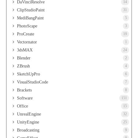
DaVinciResolve
14
ClipStudioPaint
31
MediBangPaint
5
PhotoScape
3
ProCreate
19
Vectornator
1
3dsMAX
24
Blender
2
ZBrush
4
SketchUpPro
6
VisualStudioCode
7
Brackets
8
Software
151
Office
15
UnrealEngine
32
UnityEngine
25
Broadcasting
9