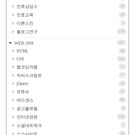
26
친효상담소
24
친효교육
1
다른스킨
159
블로그연구
457
WEB_SNS
HTML
60
CSS
114
11
웹코딩작품
17
자바스크립트
jQuery
10
15
유튜브
80
애드센스
9
광고플랫폼
120
인터넷관련
7
소셜네트워크
14
소스사이트