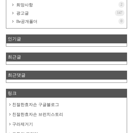
2
희망사항
147
광고글
0
Be공개폴더
인기글
최근글
최근댓글
링크
친절한효자손 구글블로그
친절한효자손 브런치스토리
구라제거기