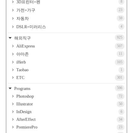
8
3D프린터+펜
23
가전+가구
59
자동차
4
DSLR+미러리스
925
해외직구
AliExpress
507
11
아마존
iHerb
105
Taobao
1
ETC
301
596
Programs
Photoshop
72
Illustrator
50
InDesign
6
AfterEffect
34
PremierePro
23