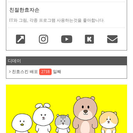
친절한효자손
IT와 그림, 각종 프로그램 사용하는것을 좋아합니다.
디데이
친효스킨 배포
2718
일째