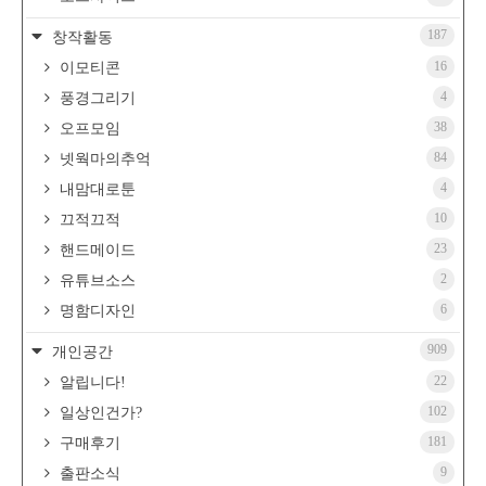
187
창작활동
16
이모티콘
4
풍경그리기
38
오프모임
84
넷웍마의추억
4
내맘대로툰
10
끄적끄적
23
핸드메이드
2
유튜브소스
6
명함디자인
909
개인공간
22
알립니다!
102
일상인건가?
181
구매후기
9
출판소식