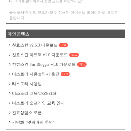
다. 여기를 클릭하셔서 할인 코드를 확인하세요!)
클릭하시면 위의 코드가 모두 적용된 아이허브 홈페이지로 바로 이
동합니다.
메인콘텐츠
친효스킨 v2.6.3 다운로드
HOT
친효스킨:아트북 v1.0 다운로드
NEW
친효스킨 For Blogger v1.0 다운로드
NEW
티스토리 사용설명서 출간
HOT
티스토리 사용법
티스토리 교육/과외/강좌
티스토리 오프라인 교육 안내
친효상담소 오픈
칸만화 "넷웍마의 추억"