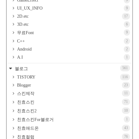
GameEffect
9
UI_UX_INFO
9
2D.etc
17
3D.etc
6
9
무료Font
C++
2
Android
2
A.I
1
561
블로그
TISTORY
116
Blogger
23
11
스킨제작
71
친효스킨
10
친효스킨2
1
친효스킨For블로거
43
친효애드온
76
친효컬럼