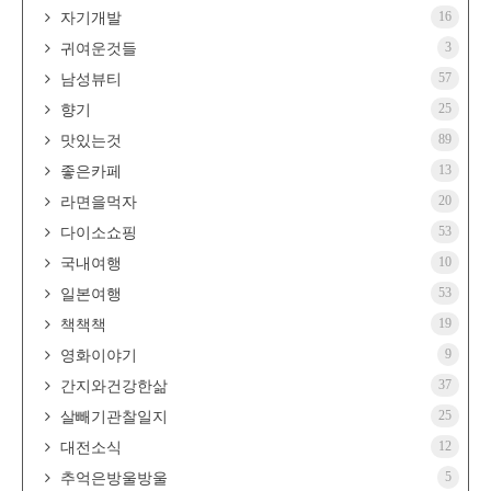
16
자기개발
3
귀여운것들
57
남성뷰티
25
향기
89
맛있는것
13
좋은카페
20
라면을먹자
53
다이소쇼핑
10
국내여행
53
일본여행
19
책책책
9
영화이야기
37
간지와건강한삶
25
살빼기관찰일지
12
대전소식
5
추억은방울방울