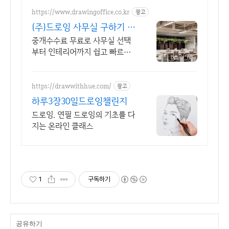
https://www.drawingoffice.co.kr
광고
(주)드로잉 사무실 구하기 중
개수수료 무료!
중개수수료 무료로 사무실 선택
부터 인테리어까지 쉽고 빠르게
해결하기 국내 최대 매물 DB보
유, 인테리어 시공,디자인,AS관
리팀 자체 운영
https://drawwithhue.com/
광고
하루3장30일드로잉챌린지
드로잉. 연필 드로잉의 기초를 다
지는 온라인 클래스
1
구독하기
공유하기