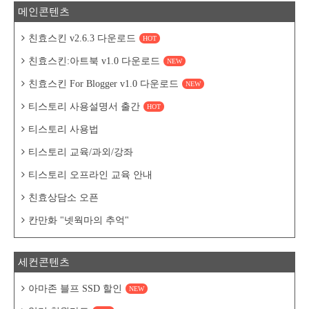
메인콘텐츠
친효스킨 v2.6.3 다운로드
HOT
친효스킨:아트북 v1.0 다운로드
NEW
친효스킨 For Blogger v1.0 다운로드
NEW
티스토리 사용설명서 출간
HOT
티스토리 사용법
티스토리 교육/과외/강좌
티스토리 오프라인 교육 안내
친효상담소 오픈
칸만화 "넷웍마의 추억"
세컨콘텐츠
아마존 블프 SSD 할인
NEW