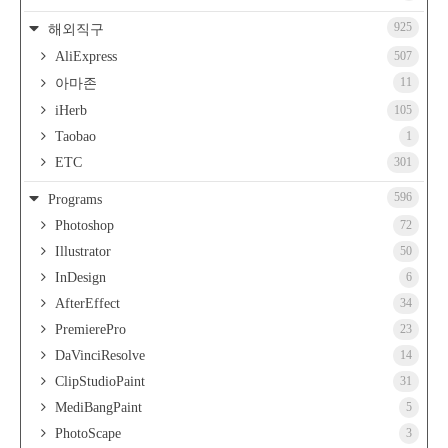
925
해외직구
AliExpress
507
11
아마존
iHerb
105
Taobao
1
ETC
301
596
Programs
Photoshop
72
Illustrator
50
InDesign
6
AfterEffect
34
PremierePro
23
DaVinciResolve
14
ClipStudioPaint
31
MediBangPaint
5
PhotoScape
3