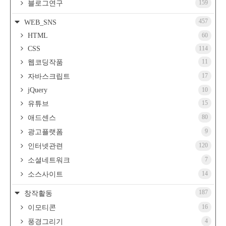
159
블로그연구
457
WEB_SNS
HTML
60
CSS
114
11
웹코딩작품
17
자바스크립트
jQuery
10
15
유튜브
80
애드센스
9
광고플랫폼
120
인터넷관련
7
소셜네트워크
14
소스사이트
187
창작활동
16
이모티콘
4
풍경그리기