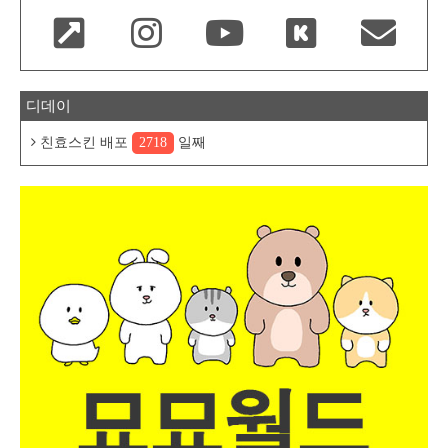
디데이
친효스킨 배포
2718
일째