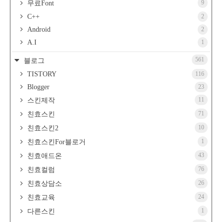
9
무료Font
C++
2
Android
2
A.I
1
561
블로그
TISTORY
116
Blogger
23
11
스킨제작
71
친효스킨
10
친효스킨2
1
친효스킨For블로거
43
친효애드온
76
친효컬럼
26
친효상담소
24
친효교육
1
다른스킨