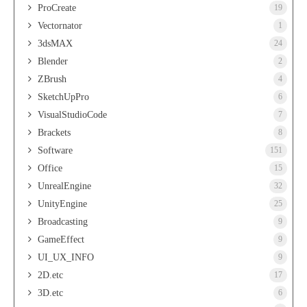
ProCreate
19
Vectornator
1
3dsMAX
24
Blender
2
ZBrush
4
SketchUpPro
6
VisualStudioCode
7
Brackets
8
Software
151
Office
15
UnrealEngine
32
UnityEngine
25
Broadcasting
9
GameEffect
9
UI_UX_INFO
9
2D.etc
17
3D.etc
6