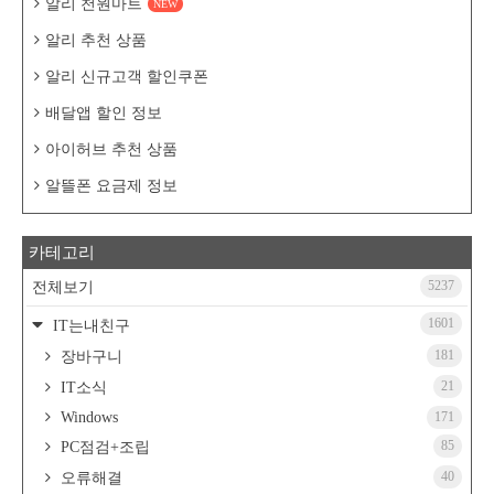
알리 천원마트
NEW
알리 추천 상품
알리 신규고객 할인쿠폰
배달앱 할인 정보
아이허브 추천 상품
알뜰폰 요금제 정보
카테고리
5237
전체보기
1601
IT는내친구
181
장바구니
21
IT소식
Windows
171
85
PC점검+조립
40
오류해결