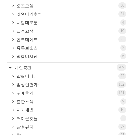
38
오프모임
84
넷웍마의추억
4
내맘대로툰
10
끄적끄적
23
핸드메이드
2
유튜브소스
6
명함디자인
909
개인공간
22
알립니다!
102
일상인건가?
181
구매후기
9
출판소식
16
자기개발
3
귀여운것들
57
남성뷰티