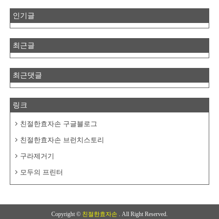
인기글
최근글
최근댓글
링크
친절한효자손 구글블로그
친절한효자손 브런치스토리
구라제거기
모두의 프린터
Copyright ©
친절한효자손
. All Right Reserved.