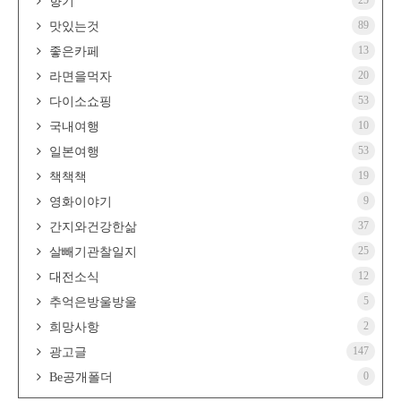
25
향기
89
맛있는것
13
좋은카페
20
라면을먹자
53
다이소쇼핑
10
국내여행
53
일본여행
19
책책책
9
영화이야기
37
간지와건강한삶
25
살빼기관찰일지
12
대전소식
5
추억은방울방울
2
희망사항
147
광고글
0
Be공개폴더