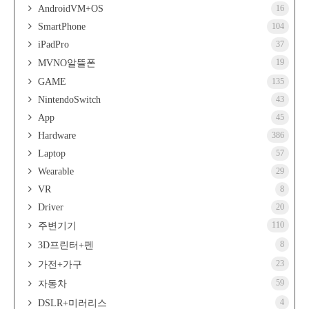
AndroidVM+OS
16
SmartPhone
104
iPadPro
37
19
MVNO알뜰폰
GAME
135
NintendoSwitch
43
App
45
Hardware
386
Laptop
57
Wearable
29
VR
8
Driver
20
110
주변기기
8
3D프린터+펜
23
가전+가구
59
자동차
4
DSLR+미러리스