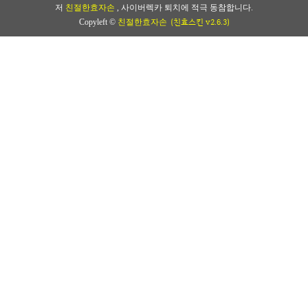
저
친절한효자손
, 사이버렉카 퇴치에 적극 동참합니다.
(친효스킨 v2.6.3)
Copyleft ©
친절한효자손