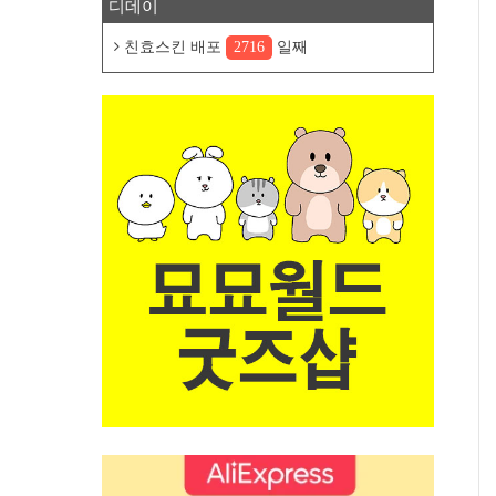
디데이
친효스킨 배포
2716
일째