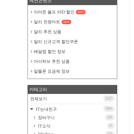
세컨콘텐츠
아마존 블프 SSD 할인
NEW
알리 천원마트
NEW
알리 추천 상품
알리 신규고객 할인쿠폰
배달앱 할인 정보
아이허브 추천 상품
알뜰폰 요금제 정보
카테고리
5237
전체보기
1601
IT는내친구
181
장바구니
21
IT소식