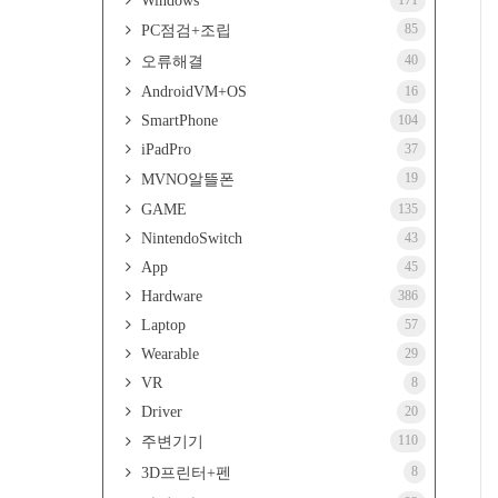
Windows
171
85
PC점검+조립
40
오류해결
AndroidVM+OS
16
SmartPhone
104
iPadPro
37
19
MVNO알뜰폰
GAME
135
NintendoSwitch
43
App
45
Hardware
386
Laptop
57
Wearable
29
VR
8
Driver
20
110
주변기기
8
3D프린터+펜