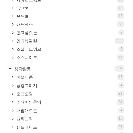
자바스크립트
jQuery
10
15
유튜브
80
애드센스
9
광고플랫폼
120
인터넷관련
7
소셜네트워크
14
소스사이트
187
창작활동
16
이모티콘
4
풍경그리기
38
오프모임
84
넷웍마의추억
4
내맘대로툰
10
끄적끄적
23
핸드메이드