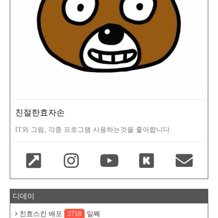
친절한효자손
IT와 그림, 각종 프로그램 사용하는것을 좋아합니다.
디데이
친효스킨 배포
2718
일째