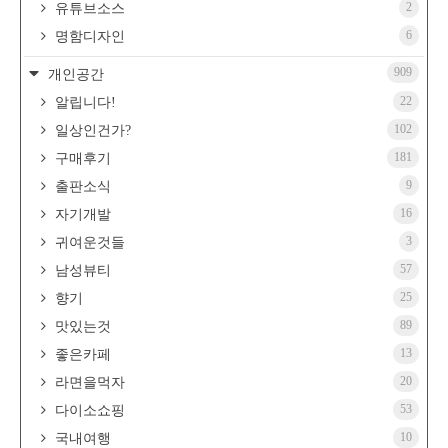
2
유튜브소스
6
명함디자인
909
개인공간
22
알립니다!
102
일상인건가?
181
구매후기
9
출판소식
16
자기개발
3
귀여운것들
57
남성뷰티
25
향기
89
맛있는것
13
좋은카페
20
라면을먹자
53
다이소쇼핑
10
국내여행