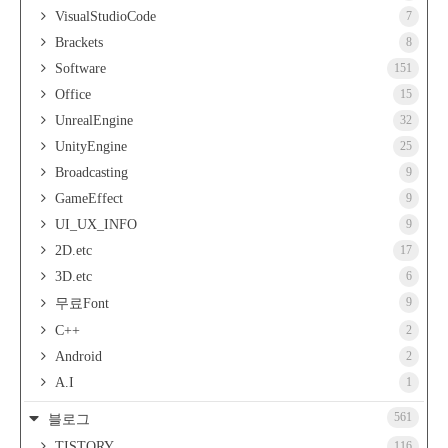
VisualStudioCode
7
Brackets
8
Software
151
Office
15
UnrealEngine
32
UnityEngine
25
Broadcasting
9
GameEffect
9
UI_UX_INFO
9
2D.etc
17
3D.etc
6
9
무료Font
C++
2
Android
2
A.I
1
561
블로그
TISTORY
116