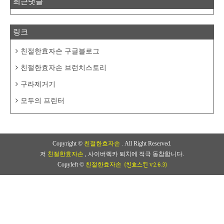
최근댓글
링크
친절한효자손 구글블로그
친절한효자손 브런치스토리
구라제거기
모두의 프린터
Copyright ©
친절한효자손
. All Right Reserved.
저
친절한효자손
, 사이버렉카 퇴치에 적극 동참합니다.
(친효스킨 v2.6.3)
Copyleft ©
친절한효자손