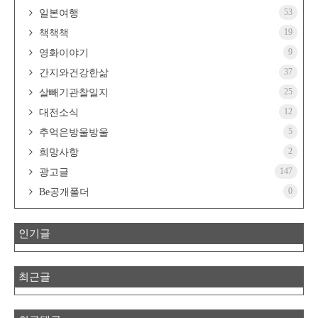
53
일본여행
19
책책책
9
영화이야기
37
간지와건강한삶
25
살빼기관찰일지
12
대전소식
5
추억은방울방울
2
희망사항
147
광고글
0
Be공개폴더
인기글
최근글