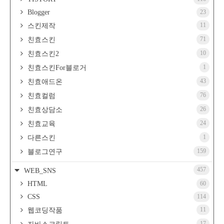
Blogger
23
11
스킨제작
71
친효스킨
10
친효스킨2
1
친효스킨For블로거
43
친효애드온
76
친효컬럼
26
친효상담소
24
친효교육
1
다른스킨
159
블로그연구
457
WEB_SNS
HTML
60
CSS
114
11
웹코딩작품
17