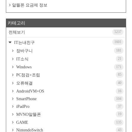
알뜰폰 요금제 정보
카테고리
5237
전체보기
1601
IT는내친구
181
장바구니
21
IT소식
Windows
171
85
PC점검+조립
40
오류해결
AndroidVM+OS
16
SmartPhone
104
iPadPro
37
19
MVNO알뜰폰
GAME
135
NintendoSwitch
43