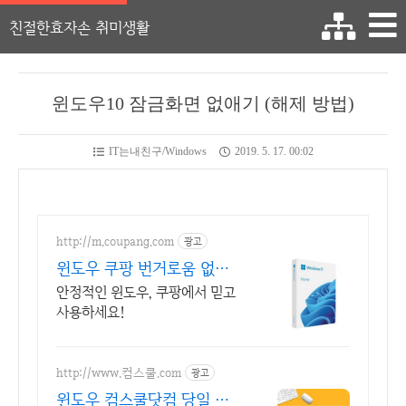
친절한효자손 취미생활
윈도우10 잠금화면 없애기 (해제 방법)
IT는내친구/Windows
2019. 5. 17. 00:02
http://m.coupang.com
광고
윈도우 쿠팡 번거로움 없이
빠른 설치
안정적인 윈도우, 쿠팡에서 믿고
사용하세요!
http://www.컴스쿨.com
광고
윈도우 컴스쿨닷컴 당일 신