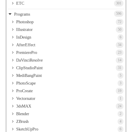
ETC
301
596
Programs
Photoshop
72
Illustrator
50
InDesign
6
AfterEffect
34
PremierePro
23
DaVinciResolve
14
ClipStudioPaint
31
MediBangPaint
5
PhotoScape
3
ProCreate
19
Vectornator
1
3dsMAX
24
Blender
2
ZBrush
4
SketchUpPro
6