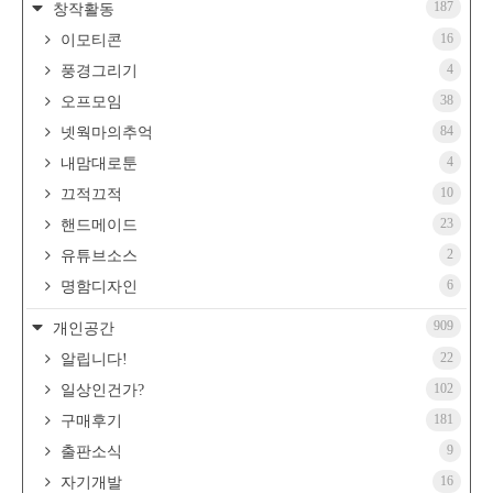
187
창작활동
16
이모티콘
4
풍경그리기
38
오프모임
84
넷웍마의추억
4
내맘대로툰
10
끄적끄적
23
핸드메이드
2
유튜브소스
6
명함디자인
909
개인공간
22
알립니다!
102
일상인건가?
181
구매후기
9
출판소식
16
자기개발