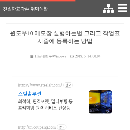
친절한효자손 취미생활
윈도우10 메모장 실행하는법 그리고 작업표
시줄에 등록하는 방법
IT는내친구/Windows
2019. 5. 14. 00:04
https://www.steelslt.com/
광고
스틸솔루션
최적화, 원격포맷, 멀티부팅 등
프리미엄 원격 서비스 전상품 6
개월 무상A/S포함
http://m.coupang.com
광고