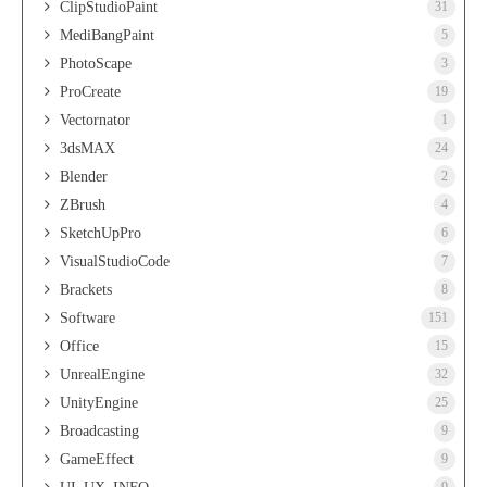
ClipStudioPaint
31
MediBangPaint
5
PhotoScape
3
ProCreate
19
Vectornator
1
3dsMAX
24
Blender
2
ZBrush
4
SketchUpPro
6
VisualStudioCode
7
Brackets
8
Software
151
Office
15
UnrealEngine
32
UnityEngine
25
Broadcasting
9
GameEffect
9