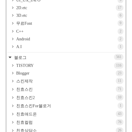
UI_UX_INFO
9
2D.etc
17
3D.etc
6
9
무료Font
C++
2
Android
2
A.I
1
561
블로그
TISTORY
116
Blogger
23
11
스킨제작
71
친효스킨
10
친효스킨2
1
친효스킨For블로거
43
친효애드온
76
친효컬럼
26
친효상담소