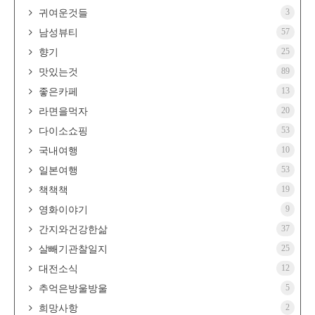
3
귀여운것들
57
남성뷰티
25
향기
89
맛있는것
13
좋은카페
20
라면을먹자
53
다이소쇼핑
10
국내여행
53
일본여행
19
책책책
9
영화이야기
37
간지와건강한삶
25
살빼기관찰일지
12
대전소식
5
추억은방울방울
2
희망사항