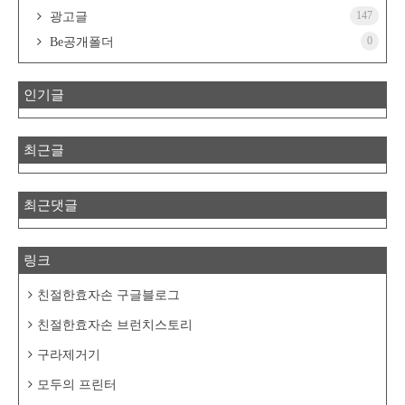
147
광고글
0
Be공개폴더
인기글
최근글
최근댓글
링크
친절한효자손 구글블로그
친절한효자손 브런치스토리
구라제거기
모두의 프린터