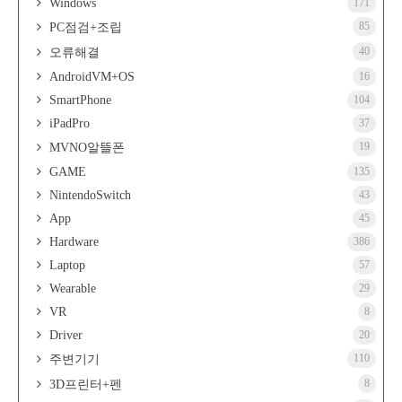
Windows
171
85
PC점검+조립
40
오류해결
AndroidVM+OS
16
SmartPhone
104
iPadPro
37
19
MVNO알뜰폰
GAME
135
NintendoSwitch
43
App
45
Hardware
386
Laptop
57
Wearable
29
VR
8
Driver
20
110
주변기기
8
3D프린터+펜