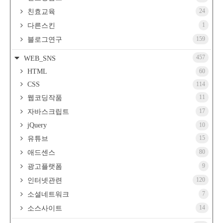
24
친효교육
1
다른스킨
159
블로그연구
457
WEB_SNS
HTML
60
CSS
114
11
웹코딩작품
17
자바스크립트
jQuery
10
15
유튜브
80
애드센스
9
광고플랫폼
120
인터넷관련
7
소셜네트워크
14
소스사이트