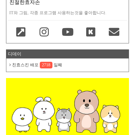
친절한효자손
IT와 그림, 각종 프로그램 사용하는것을 좋아합니다.
디데이
친효스킨 배포
2718
일째