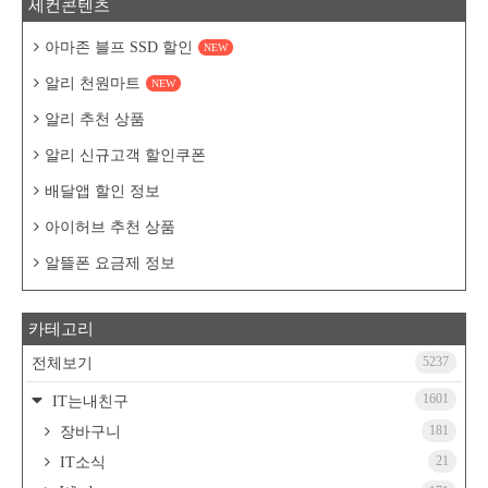
세컨콘텐츠
아마존 블프 SSD 할인
NEW
알리 천원마트
NEW
알리 추천 상품
알리 신규고객 할인쿠폰
배달앱 할인 정보
아이허브 추천 상품
알뜰폰 요금제 정보
카테고리
5237
전체보기
1601
IT는내친구
181
장바구니
21
IT소식