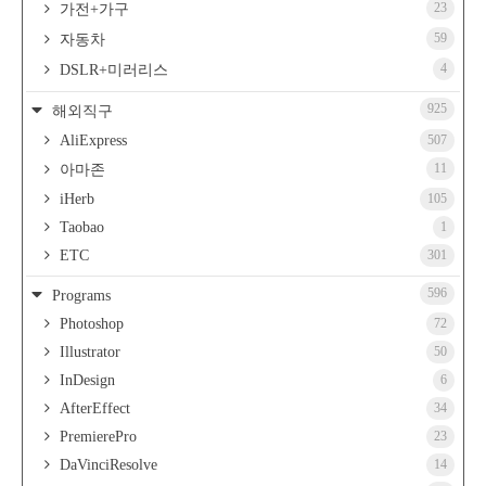
23
가전+가구
59
자동차
4
DSLR+미러리스
925
해외직구
AliExpress
507
11
아마존
iHerb
105
Taobao
1
ETC
301
596
Programs
Photoshop
72
Illustrator
50
InDesign
6
AfterEffect
34
PremierePro
23
DaVinciResolve
14