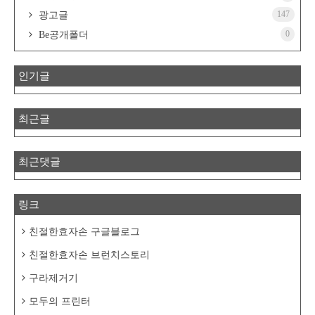
147
광고글
0
Be공개폴더
인기글
최근글
최근댓글
링크
친절한효자손 구글블로그
친절한효자손 브런치스토리
구라제거기
모두의 프린터