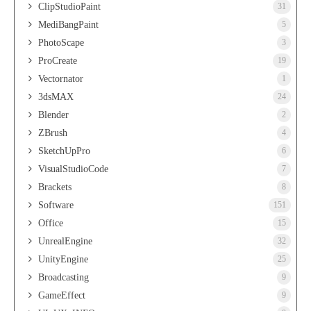
ClipStudioPaint
31
MediBangPaint
5
PhotoScape
3
ProCreate
19
Vectornator
1
3dsMAX
24
Blender
2
ZBrush
4
SketchUpPro
6
VisualStudioCode
7
Brackets
8
Software
151
Office
15
UnrealEngine
32
UnityEngine
25
Broadcasting
9
GameEffect
9