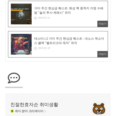
거미 주간 현상금 퀘스트: 화성 핵 종착지 지명 수배
범 "솔의 투사 케레시" 위치
2019.01.11
더보기
데스티니2 거미 주간 현상금 퀘스트 : 네소스 엑소더
스 블랙 "벨트리크의 제자" 위치
2019.01.10
더보기
친절한효자손 취미생활
취미
분야 크리에이터