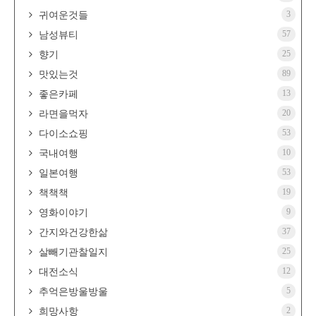
3
귀여운것들
57
남성뷰티
25
향기
89
맛있는것
13
좋은카페
20
라면을먹자
53
다이소쇼핑
10
국내여행
53
일본여행
19
책책책
9
영화이야기
37
간지와건강한삶
25
살빼기관찰일지
12
대전소식
5
추억은방울방울
2
희망사항