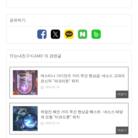
공유하기
'IT는내친구/GAME' 의 관련글
데스티니 가디언즈 거미 주간 현상금: 네소스 고대의
은신처 "파크리온" 위치
2019.01.16
더보기
뒤엉킨 해안 거미 주간 현상금 퀘스트 : 네소스 태양
계 모형 "티르드론" 위치
2019.01.14
더보기