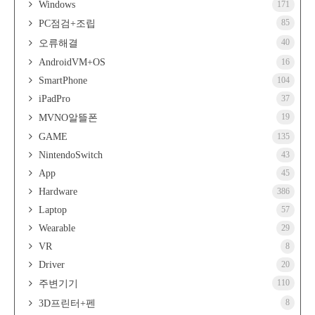
Windows
171
85
PC점검+조립
40
오류해결
AndroidVM+OS
16
SmartPhone
104
iPadPro
37
19
MVNO알뜰폰
GAME
135
NintendoSwitch
43
App
45
Hardware
386
Laptop
57
Wearable
29
VR
8
Driver
20
110
주변기기
8
3D프린터+펜