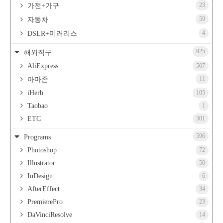
23
가전+가구
59
자동차
4
DSLR+미러리스
925
해외직구
AliExpress
507
11
아마존
iHerb
105
Taobao
1
ETC
301
596
Programs
Photoshop
72
Illustrator
50
InDesign
6
AfterEffect
34
PremierePro
23
DaVinciResolve
14