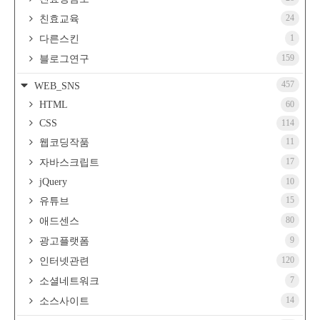
24
친효교육
1
다른스킨
159
블로그연구
457
WEB_SNS
HTML
60
CSS
114
11
웹코딩작품
17
자바스크립트
jQuery
10
15
유튜브
80
애드센스
9
광고플랫폼
120
인터넷관련
7
소셜네트워크
14
소스사이트