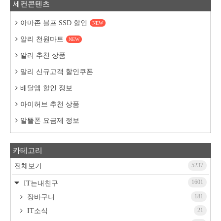
세컨콘텐츠
아마존 블프 SSD 할인
NEW
알리 천원마트
NEW
알리 추천 상품
알리 신규고객 할인쿠폰
배달앱 할인 정보
아이허브 추천 상품
알뜰폰 요금제 정보
카테고리
5237
전체보기
1601
IT는내친구
181
장바구니
21
IT소식