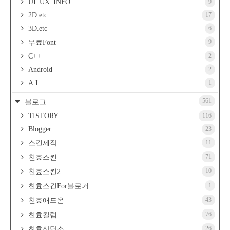
UI_UX_INFO
9
2D.etc
17
3D.etc
6
9
무료Font
C++
2
Android
2
A.I
1
561
블로그
TISTORY
116
Blogger
23
11
스킨제작
71
친효스킨
10
친효스킨2
1
친효스킨For블로거
43
친효애드온
76
친효컬럼
26
친효상담소