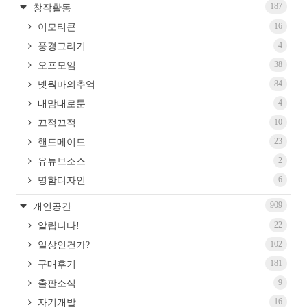
187
창작활동
16
이모티콘
4
풍경그리기
38
오프모임
84
넷웍마의추억
4
내맘대로툰
10
끄적끄적
23
핸드메이드
2
유튜브소스
6
명함디자인
909
개인공간
22
알립니다!
102
일상인건가?
181
구매후기
9
출판소식
16
자기개발