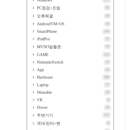
Windows
171
85
PC점검+조립
40
오류해결
AndroidVM+OS
16
SmartPhone
104
iPadPro
37
19
MVNO알뜰폰
GAME
135
NintendoSwitch
43
App
45
Hardware
386
Laptop
57
Wearable
29
VR
8
Driver
20
110
주변기기
8
3D프린터+펜