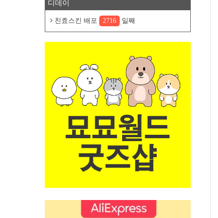
디데이
친효스킨 배포
2716
일째