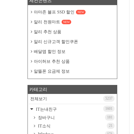
세컨콘텐츠
아마존 블프 SSD 할인
NEW
알리 천원마트
NEW
알리 추천 상품
알리 신규고객 할인쿠폰
배달앱 할인 정보
아이허브 추천 상품
알뜰폰 요금제 정보
카테고리
5237
전체보기
1601
IT는내친구
181
장바구니
21
IT소식