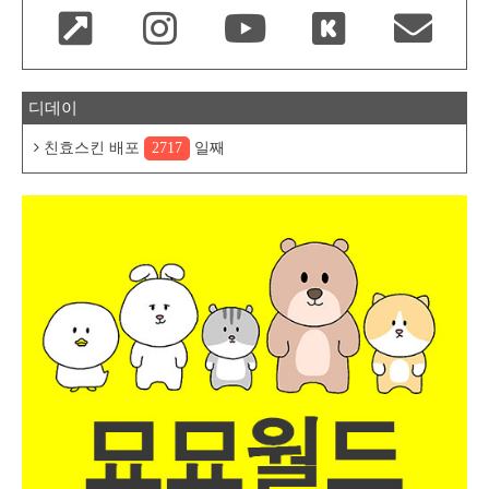
디데이
친효스킨 배포
2717
일째