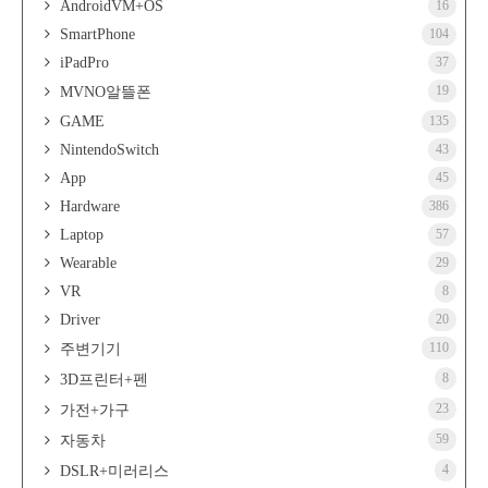
AndroidVM+OS
16
SmartPhone
104
iPadPro
37
19
MVNO알뜰폰
GAME
135
NintendoSwitch
43
App
45
Hardware
386
Laptop
57
Wearable
29
VR
8
Driver
20
110
주변기기
8
3D프린터+펜
23
가전+가구
59
자동차
4
DSLR+미러리스