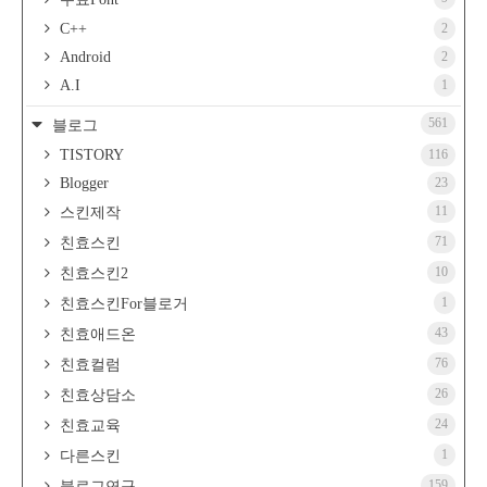
C++
2
Android
2
A.I
1
561
블로그
TISTORY
116
Blogger
23
11
스킨제작
71
친효스킨
10
친효스킨2
1
친효스킨For블로거
43
친효애드온
76
친효컬럼
26
친효상담소
24
친효교육
1
다른스킨
159
블로그연구