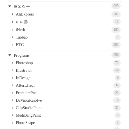
925
해외직구
AliExpress
507
11
아마존
iHerb
105
Taobao
1
ETC
301
596
Programs
Photoshop
72
Illustrator
50
InDesign
6
AfterEffect
34
PremierePro
23
DaVinciResolve
14
ClipStudioPaint
31
MediBangPaint
5
PhotoScape
3