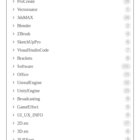
ProCreate
19
Vectornator
1
3dsMAX
24
Blender
2
ZBrush
4
SketchUpPro
6
VisualStudioCode
7
Brackets
8
Software
151
Office
15
UnrealEngine
32
UnityEngine
25
Broadcasting
9
GameEffect
9
UI_UX_INFO
9
2D.etc
17
3D.etc
6
9
무료Font