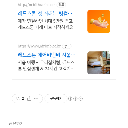
http://m.bithumb.com
광고
레드스톤 첫 거래는 빗썸에
서 신규 가입 시 5만원 혜택
계좌 연결하면 최대 5만원 받고
레드스톤 거래 바로 시작하세요
https://www.airbnb.co.kr
광고
레드스톤 에어비앤비 서울
감성 스테이
서울 여행도 우리집처럼, 레드스
톤 안심결제 & 24시간 고객지
원! 혼자 여행, 신나는 파티, 가족
과의 편안한 휴식까지, 에어비앤
비에서 만나보세요.
2
구독하기
공유하기