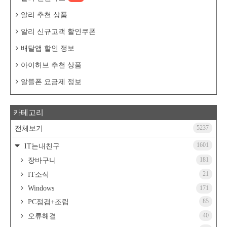
알리 추천 상품
알리 신규고객 할인쿠폰
배달앱 할인 정보
아이허브 추천 상품
알뜰폰 요금제 정보
카테고리
5237
전체보기
1601
IT는내친구
181
장바구니
21
IT소식
Windows
171
85
PC점검+조립
40
오류해결