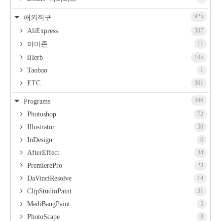
925
해외직구
AliExpress
507
11
아마존
iHerb
105
Taobao
1
ETC
301
596
Programs
Photoshop
72
Illustrator
50
InDesign
6
AfterEffect
34
PremierePro
23
DaVinciResolve
14
ClipStudioPaint
31
MediBangPaint
5
PhotoScape
3