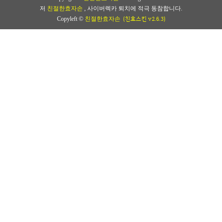
저
친절한효자손
, 사이버렉카 퇴치에 적극 동참합니다.
(친효스킨 v2.6.3)
Copyleft ©
친절한효자손