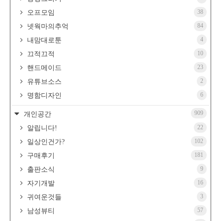
38
오프모임
84
넷웍마의추억
4
내맘대로툰
10
끄적끄적
23
핸드메이드
2
유튜브소스
6
명함디자인
909
개인공간
22
알립니다!
102
일상인건가?
181
구매후기
9
출판소식
16
자기개발
3
귀여운것들
57
남성뷰티