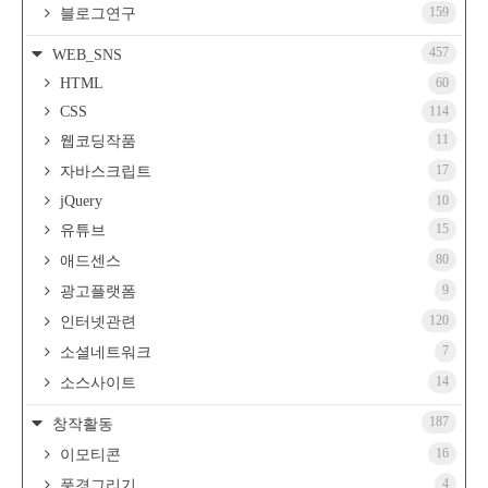
159
블로그연구
457
WEB_SNS
HTML
60
CSS
114
11
웹코딩작품
17
자바스크립트
jQuery
10
15
유튜브
80
애드센스
9
광고플랫폼
120
인터넷관련
7
소셜네트워크
14
소스사이트
187
창작활동
16
이모티콘
4
풍경그리기