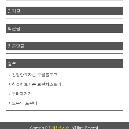
인기글
최근글
최근댓글
링크
친절한효자손 구글블로그
친절한효자손 브런치스토리
구라제거기
모두의 프린터
Copyright ©
친절한효자손
. All Right Reserved.