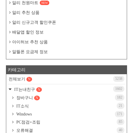
알리 천원마트
NEW
알리 추천 상품
알리 신규고객 할인쿠폰
배달앱 할인 정보
아이허브 추천 상품
알뜰폰 요금제 정보
카테고리
5238
전체보기
N
1602
IT는내친구
N
182
장바구니
N
21
IT소식
Windows
171
85
PC점검+조립
40
오류해결