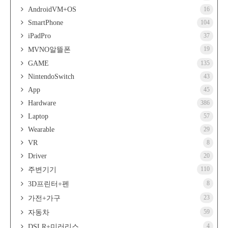
AndroidVM+OS
16
SmartPhone
104
iPadPro
37
19
MVNO알뜰폰
GAME
135
NintendoSwitch
43
App
45
Hardware
386
Laptop
57
Wearable
29
VR
8
Driver
20
110
주변기기
8
3D프린터+펜
23
가전+가구
59
자동차
4
DSLR+미러리스