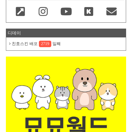
디데이
친효스킨 배포
2719
일째