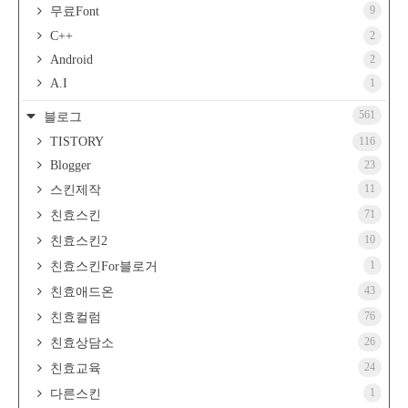
9
무료Font
C++
2
Android
2
A.I
1
561
블로그
TISTORY
116
Blogger
23
11
스킨제작
71
친효스킨
10
친효스킨2
1
친효스킨For블로거
43
친효애드온
76
친효컬럼
26
친효상담소
24
친효교육
1
다른스킨