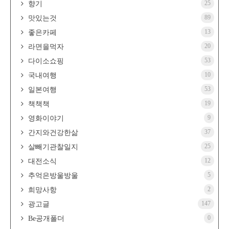
25
향기
89
맛있는것
13
좋은카페
20
라면을먹자
53
다이소쇼핑
10
국내여행
53
일본여행
19
책책책
9
영화이야기
37
간지와건강한삶
25
살빼기관찰일지
12
대전소식
5
추억은방울방울
2
희망사항
147
광고글
0
Be공개폴더