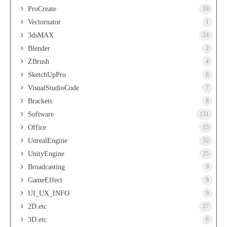
ProCreate
19
Vectornator
1
3dsMAX
24
Blender
2
ZBrush
4
SketchUpPro
6
VisualStudioCode
7
Brackets
8
Software
151
Office
15
UnrealEngine
32
UnityEngine
25
Broadcasting
9
GameEffect
9
UI_UX_INFO
9
2D.etc
17
3D.etc
6