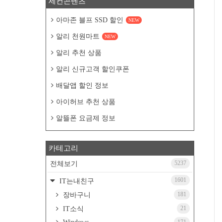
세컨콘텐츠
아마존 블프 SSD 할인
NEW
알리 천원마트
NEW
알리 추천 상품
알리 신규고객 할인쿠폰
배달앱 할인 정보
아이허브 추천 상품
알뜰폰 요금제 정보
카테고리
5237
전체보기
1601
IT는내친구
181
장바구니
21
IT소식