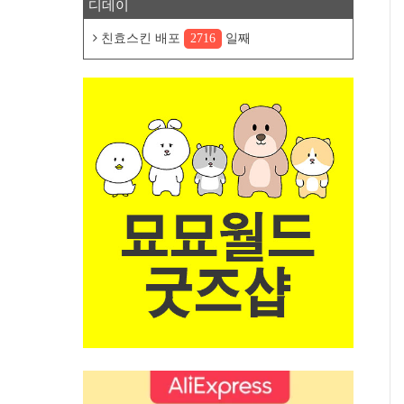
디데이
친효스킨 배포
2716
일째