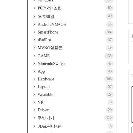
Windows
171
85
PC점검+조립
40
오류해결
AndroidVM+OS
16
SmartPhone
104
iPadPro
37
19
MVNO알뜰폰
GAME
135
NintendoSwitch
43
App
45
Hardware
386
Laptop
57
Wearable
29
VR
8
Driver
20
110
주변기기
8
3D프린터+펜