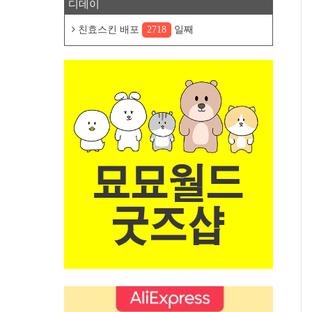
디데이
친효스킨 배포
2718
일째