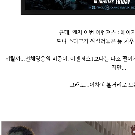
근데, 왠지 이번 어벤져스 : 에
토니 스타크가 싸질러놓은 똥 치우느
뭐랄까...전체영웅의 비중이, 어벤져스1보다는 다소 떨어지는 경향이 좀 있었던 것 같다는 느낌을 받았
지만...
그래도...어차피 볼거리로 