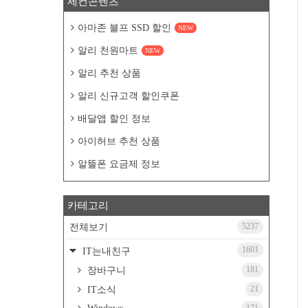
세컨콘텐츠
아마존 블프 SSD 할인
NEW
알리 천원마트
NEW
알리 추천 상품
알리 신규고객 할인쿠폰
배달앱 할인 정보
아이허브 추천 상품
알뜰폰 요금제 정보
카테고리
5237
전체보기
1601
IT는내친구
181
장바구니
21
IT소식