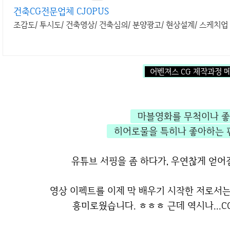
건축CG전문업체 CJOPUS
조감도/ 투시도/ 건축영상/ 건축심의/ 분양광고/ 현상설계/ 스케치업 
어벤져스 CG 제작과정
마블영화를 무척이나 
히어로물을 특히나 좋아하는
유튜브 서핑을 좀 하다가, 우연찮게 얻어
영상 이펙트를 이제 막 배우기 시작한 저로서
흥미로웠습니다. ㅎㅎㅎ 근데 역시나...