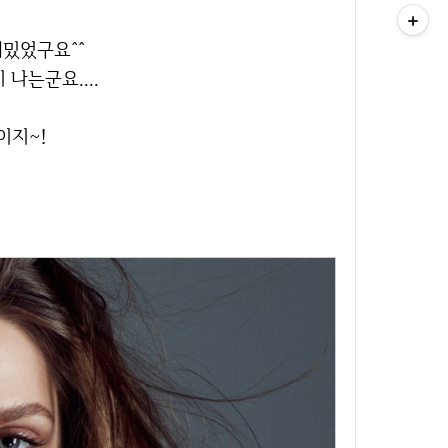
재밌었구요^^
 나는군요....
말이지~!