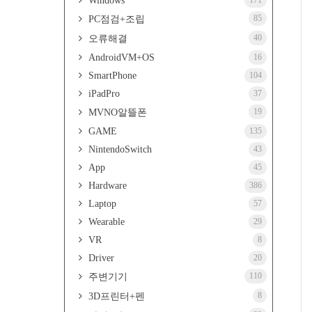
Windows
171
85
PC점검+조립
40
오류해결
AndroidVM+OS
16
SmartPhone
104
iPadPro
37
19
MVNO알뜰폰
GAME
135
NintendoSwitch
43
App
45
Hardware
386
Laptop
57
Wearable
29
VR
8
Driver
20
110
주변기기
8
3D프린터+펜