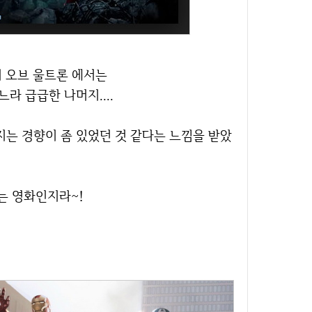
이지 오브 울트론 에서는
라 급급한 나머지....
보는 영화인지라~!