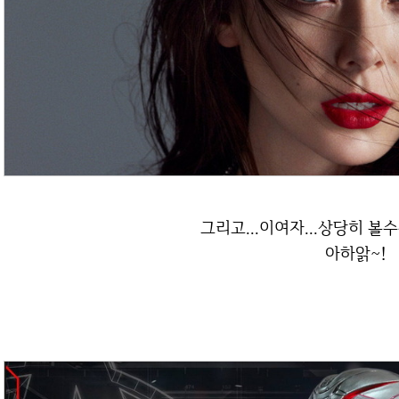
그리고...이여자...상당히 볼수
아하앍~!