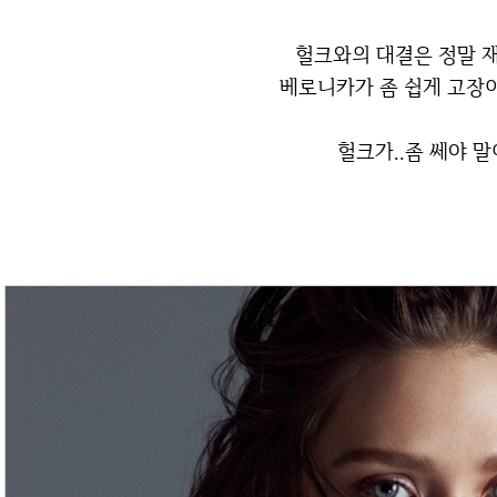
헐크와의 대결은 정말 
베로니카가 좀 쉽게 고장이
헐크가..좀 쎄야 