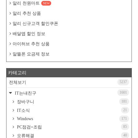
알리 천원마트
NEW
알리 추천 상품
알리 신규고객 할인쿠폰
배달앱 할인 정보
아이허브 추천 상품
알뜰폰 요금제 정보
카테고리
5237
전체보기
1601
IT는내친구
181
장바구니
21
IT소식
Windows
171
85
PC점검+조립
40
오류해결