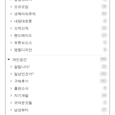
38
오프모임
84
넷웍마의추억
4
내맘대로툰
10
끄적끄적
23
핸드메이드
2
유튜브소스
6
명함디자인
909
개인공간
22
알립니다!
102
일상인건가?
181
구매후기
9
출판소식
16
자기개발
3
귀여운것들
57
남성뷰티