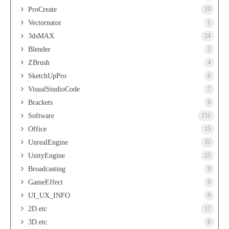
ProCreate
19
Vectornator
1
3dsMAX
24
Blender
2
ZBrush
4
SketchUpPro
6
VisualStudioCode
7
Brackets
8
Software
151
Office
15
UnrealEngine
32
UnityEngine
25
Broadcasting
9
GameEffect
9
UI_UX_INFO
9
2D.etc
17
3D.etc
6