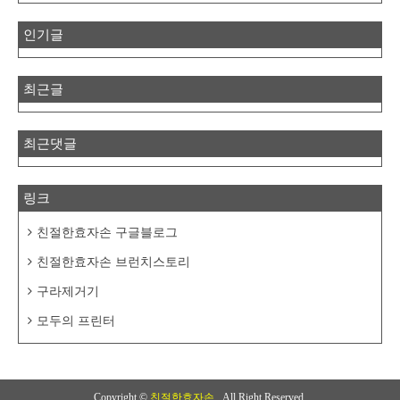
인기글
최근글
최근댓글
링크
친절한효자손 구글블로그
친절한효자손 브런치스토리
구라제거기
모두의 프린터
Copyright ©
친절한효자손
. All Right Reserved.