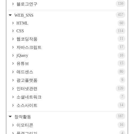
159
블로그연구
457
WEB_SNS
HTML
60
CSS
114
11
웹코딩작품
17
자바스크립트
jQuery
10
15
유튜브
80
애드센스
9
광고플랫폼
120
인터넷관련
7
소셜네트워크
14
소스사이트
187
창작활동
16
이모티콘
4
풍경그리기