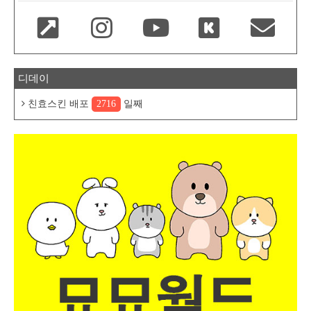
디데이
친효스킨 배포
2716
일째