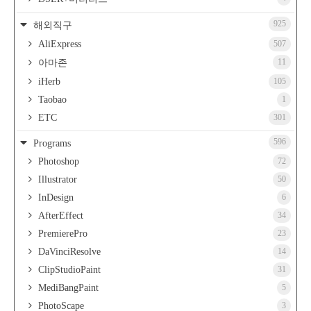
925
해외직구
AliExpress
507
11
아마존
iHerb
105
Taobao
1
ETC
301
596
Programs
Photoshop
72
Illustrator
50
InDesign
6
AfterEffect
34
PremierePro
23
DaVinciResolve
14
ClipStudioPaint
31
MediBangPaint
5
PhotoScape
3