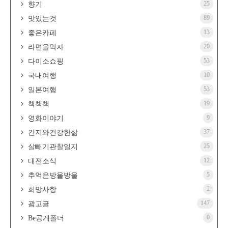
25
향기
89
맛있는것
13
좋은카페
20
라면을먹자
53
다이소쇼핑
10
국내여행
53
일본여행
19
책책책
9
영화이야기
37
간지와건강한삶
25
살빼기관찰일지
12
대전소식
5
추억은방울방울
2
희망사항
147
광고글
0
Be공개폴더