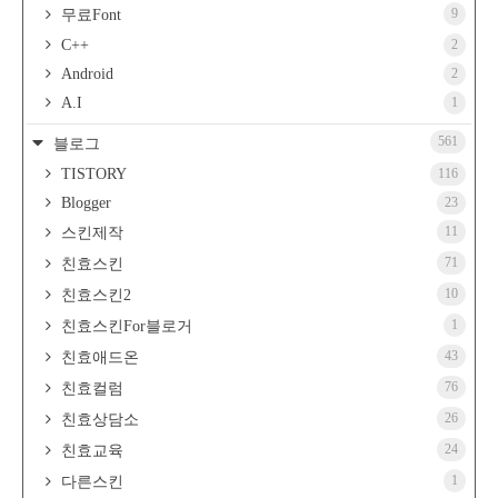
9
무료Font
C++
2
Android
2
A.I
1
561
블로그
TISTORY
116
Blogger
23
11
스킨제작
71
친효스킨
10
친효스킨2
1
친효스킨For블로거
43
친효애드온
76
친효컬럼
26
친효상담소
24
친효교육
1
다른스킨