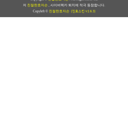
저
친절한효자손
, 사이버렉카 퇴치에 적극 동참합니다.
(친효스킨 v2.6.3)
Copyleft ©
친절한효자손