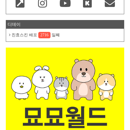
디데이
친효스킨 배포
2716
일째