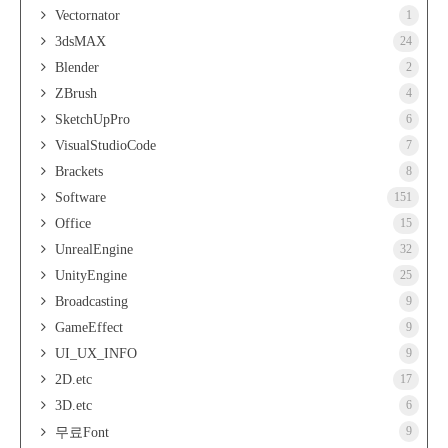
Vectornator
1
3dsMAX
24
Blender
2
ZBrush
4
SketchUpPro
6
VisualStudioCode
7
Brackets
8
Software
151
Office
15
UnrealEngine
32
UnityEngine
25
Broadcasting
9
GameEffect
9
UI_UX_INFO
9
2D.etc
17
3D.etc
6
9
무료Font