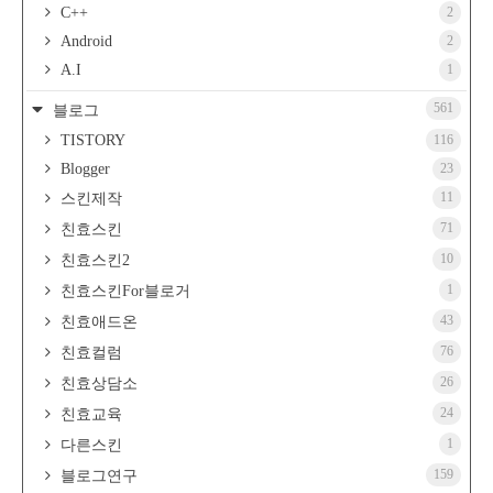
C++
2
Android
2
A.I
1
561
블로그
TISTORY
116
Blogger
23
11
스킨제작
71
친효스킨
10
친효스킨2
1
친효스킨For블로거
43
친효애드온
76
친효컬럼
26
친효상담소
24
친효교육
1
다른스킨
159
블로그연구