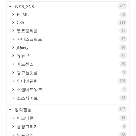
457
WEB_SNS
HTML
60
CSS
114
11
웹코딩작품
17
자바스크립트
jQuery
10
15
유튜브
80
애드센스
9
광고플랫폼
120
인터넷관련
7
소셜네트워크
14
소스사이트
187
창작활동
16
이모티콘
4
풍경그리기
38
오프모임