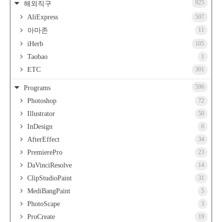
925
해외직구
AliExpress
507
11
아마존
iHerb
105
Taobao
1
ETC
301
596
Programs
Photoshop
72
Illustrator
50
InDesign
6
AfterEffect
34
PremierePro
23
DaVinciResolve
14
ClipStudioPaint
31
MediBangPaint
5
PhotoScape
3
ProCreate
19