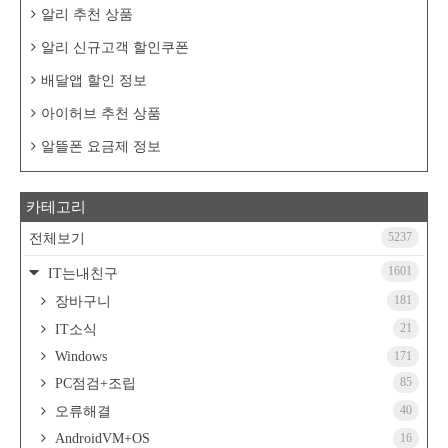
알리 추천 상품
알리 신규고객 할인쿠폰
배달앱 할인 정보
아이허브 추천 상품
알뜰폰 요금제 정보
카테고리
5237
전체보기
1601
IT는내친구
181
장바구니
21
IT소식
Windows
171
85
PC점검+조립
40
오류해결
AndroidVM+OS
16