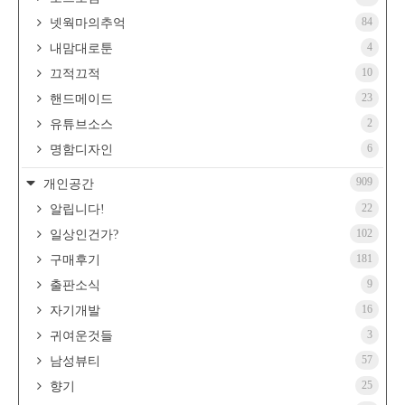
84
넷웍마의추억
4
내맘대로툰
10
끄적끄적
23
핸드메이드
2
유튜브소스
6
명함디자인
909
개인공간
22
알립니다!
102
일상인건가?
181
구매후기
9
출판소식
16
자기개발
3
귀여운것들
57
남성뷰티
25
향기