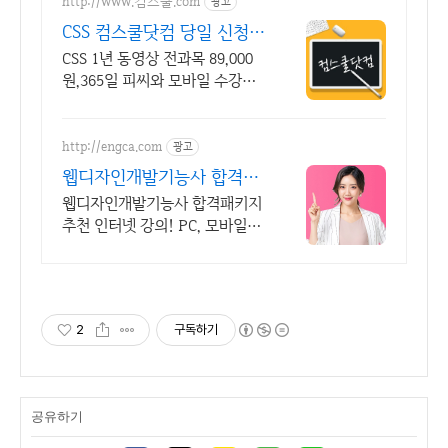
http://www.컴스쿨.com
광고
CSS 컴스쿨닷컴 당일 신청&
결제시 기프티콘!
CSS 1년 동영상 전과목 89,000
원,365일 피씨와 모바일 수강가
능.
http://engca.com
광고
웹디자인개발기능사 합격패
키지 PC/스마트폰 동영상강
웹디자인개발기능사 합격패키지
의
추천 인터넷 강의! PC, 모바일로
동시 수강 가능
2
구독하기
공유하기