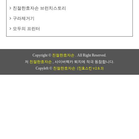
친절한효자손 브런치스토리
구라제거기
모두의 프린터
Copyright ©
친절한효자손
. All Right Reserved.
저
친절한효자손
, 사이버렉카 퇴치에 적극 동참합니다.
(친효스킨 v2.6.3)
Copyleft ©
친절한효자손