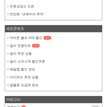
친효상담소 오픈
칸만화 "넷웍마의 추억"
세컨콘텐츠
아마존 블프 SSD 할인
NEW
알리 천원마트
NEW
알리 추천 상품
알리 신규고객 할인쿠폰
배달앱 할인 정보
아이허브 추천 상품
알뜰폰 요금제 정보
카테고리
5238