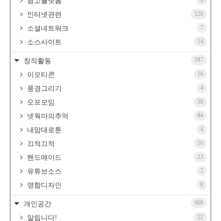
광고플랫폼
120
인터넷관련
7
소셜네트워크
14
소스사이트
187
창작활동
16
이모티콘
4
풍경그리기
38
오프모임
84
넷웍마의추억
4
내맘대로툰
10
끄적끄적
23
핸드메이드
2
유튜브소스
6
명함디자인
909
개인공간
22
알립니다!