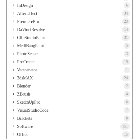
InDesign
6
AfterEffect
34
PremierePro
23
DaVinciResolve
14
ClipStudioPaint
31
MediBangPaint
5
PhotoScape
3
ProCreate
19
Vectornator
1
3dsMAX
24
Blender
2
ZBrush
4
SketchUpPro
6
VisualStudioCode
7
Brackets
8
Software
151
Office
15