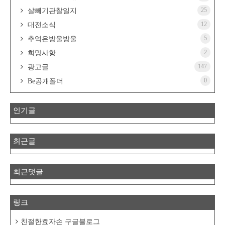
25
살빼기관찰일지
12
대전소식
5
추억은방울방울
2
희망사항
147
광고글
0
Be공개폴더
인기글
최근글
최근댓글
링크
친절한효자손 구글블로그