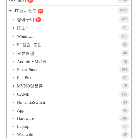
전체보기
N
1602
IT는내친구
N
182
장바구니
N
21
IT소식
Windows
171
85
PC점검+조립
40
오류해결
AndroidVM+OS
16
SmartPhone
104
iPadPro
37
19
MVNO알뜰폰
GAME
135
NintendoSwitch
43
App
45
Hardware
386
Laptop
57
Wearable
29