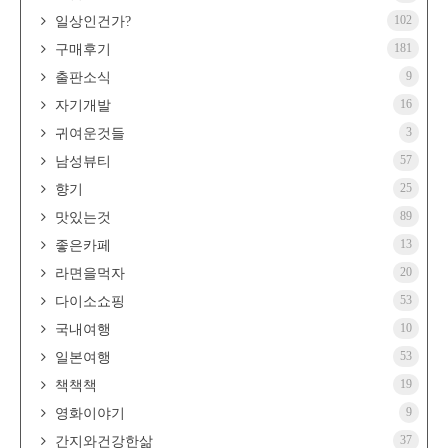
102
일상인건가?
181
구매후기
9
출판소식
16
자기개발
3
귀여운것들
57
남성뷰티
25
향기
89
맛있는것
13
좋은카페
20
라면을먹자
53
다이소쇼핑
10
국내여행
53
일본여행
19
책책책
9
영화이야기
37
간지와건강한삶