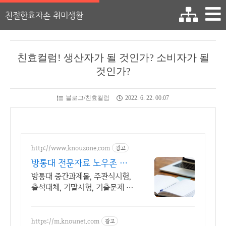
친절한효자손 취미생활
친효컬럼! 생산자가 될 것인가? 소비자가 될
것인가?
블로그/친효컬럼
2022. 6. 22. 00:07
http://www.knouzone.com
광고
방통대 전문자료 노우존 방
통대 자료포털 NO.1
방통대 중간과제물, 주관식시험,
출석대체, 기말시험, 기출문제 제
공
https://m.knounet.com
광고