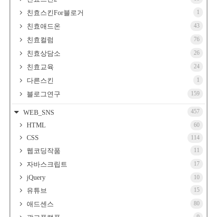
1
친효스킨For블로거
43
친효애드온
76
친효컬럼
26
친효상담소
24
친효교육
1
다른스킨
159
블로그연구
457
WEB_SNS
HTML
60
CSS
114
11
웹코딩작품
17
자바스크립트
jQuery
10
15
유튜브
80
애드센스
9