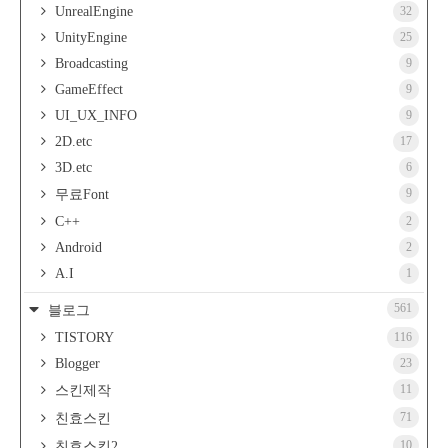
UnrealEngine
32
UnityEngine
25
Broadcasting
9
GameEffect
9
UI_UX_INFO
9
2D.etc
17
3D.etc
6
9
무료Font
C++
2
Android
2
A.I
1
561
블로그
TISTORY
116
Blogger
23
11
스킨제작
71
친효스킨
10
친효스킨2