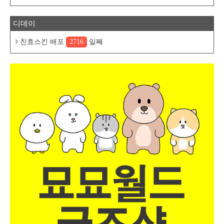
디데이
친효스킨 배포
2716
일째