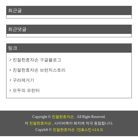
최근글
최근댓글
링크
친절한효자손 구글블로그
친절한효자손 브런치스토리
구라제거기
모두의 프린터
Copyright ©
친절한효자손
. All Right Reserved.
저
친절한효자손
, 사이버렉카 퇴치에 적극 동참합니다.
(친효스킨 v2.6.3)
Copyleft ©
친절한효자손