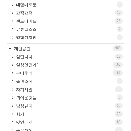
4
내맘대로툰
10
끄적끄적
23
핸드메이드
2
유튜브소스
6
명함디자인
909
개인공간
22
알립니다!
102
일상인건가?
181
구매후기
9
출판소식
16
자기개발
3
귀여운것들
57
남성뷰티
25
향기
89
맛있는것
13
좋은카페