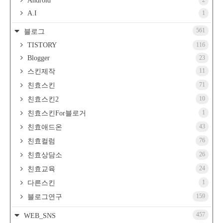
Android
2
A.I
1
561
블로그
TISTORY
116
Blogger
23
11
스킨제작
71
친효스킨
10
친효스킨2
1
친효스킨For블로거
43
친효애드온
76
친효컬럼
26
친효상담소
24
친효교육
1
다른스킨
159
블로그연구
457
WEB_SNS