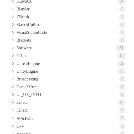
3dsMAX
24
Blender
2
ZBrush
4
SketchUpPro
6
VisualStudioCode
7
Brackets
8
Software
151
Office
15
UnrealEngine
32
UnityEngine
25
Broadcasting
9
GameEffect
9
UI_UX_INFO
9
2D.etc
17
3D.etc
6
9
무료Font
C++
2