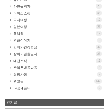
20
라면을먹자
53
다이소쇼핑
10
국내여행
53
일본여행
19
책책책
9
영화이야기
37
간지와건강한삶
25
살빼기관찰일지
12
대전소식
5
추억은방울방울
2
희망사항
147
광고글
0
Be공개폴더
인기글