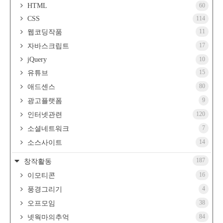
HTML
60
CSS
114
11
웹코딩작품
17
자바스크립트
jQuery
10
15
유튜브
80
애드센스
9
광고플랫폼
120
인터넷관련
7
소셜네트워크
14
소스사이트
187
창작활동
16
이모티콘
4
풍경그리기
38
오프모임
84
넷웍마의추억