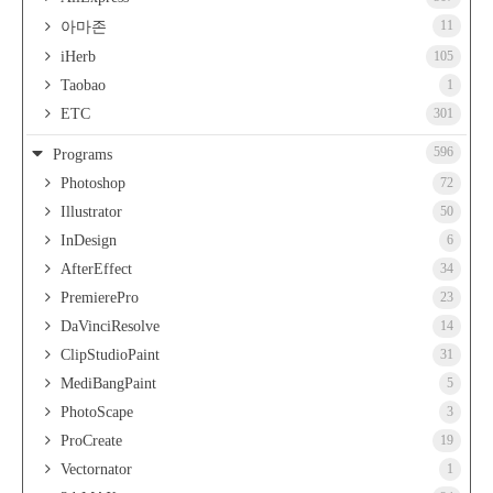
11
아마존
iHerb
105
Taobao
1
ETC
301
596
Programs
Photoshop
72
Illustrator
50
InDesign
6
AfterEffect
34
PremierePro
23
DaVinciResolve
14
ClipStudioPaint
31
MediBangPaint
5
PhotoScape
3
ProCreate
19
Vectornator
1