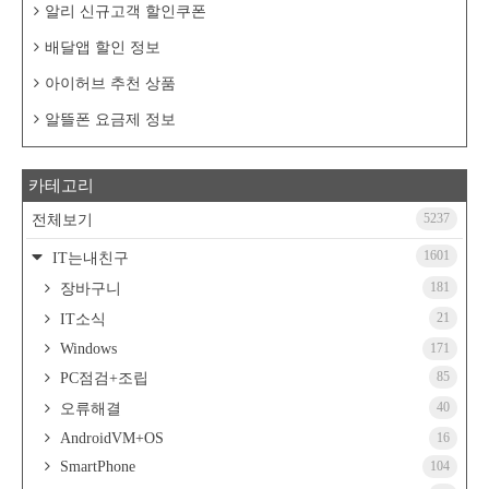
알리 신규고객 할인쿠폰
배달앱 할인 정보
아이허브 추천 상품
알뜰폰 요금제 정보
카테고리
5237
전체보기
1601
IT는내친구
181
장바구니
21
IT소식
Windows
171
85
PC점검+조립
40
오류해결
AndroidVM+OS
16
SmartPhone
104