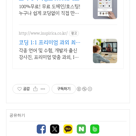
100%무료! 무료 도메인/호스팅!
누구나 쉽게 코딩없이 직접 만드
는 홈페이지!
http://www.inspirica.co.kr/
광고
코딩 1:1 프리미엄 과외 최고
의 선생님들과 함께
각종 언어 및 수험, 개발자 출신
강사진, 프리미엄 맞춤 과외, INS
PIRICA
공감
구독하기
공유하기