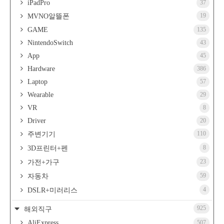
iPadPro
37
19
MVNO알뜰폰
GAME
135
NintendoSwitch
43
App
45
Hardware
386
Laptop
57
Wearable
29
VR
8
Driver
20
110
주변기기
8
3D프린터+펜
23
가전+가구
59
자동차
4
DSLR+미러리스
925
해외직구
AliExpress
507