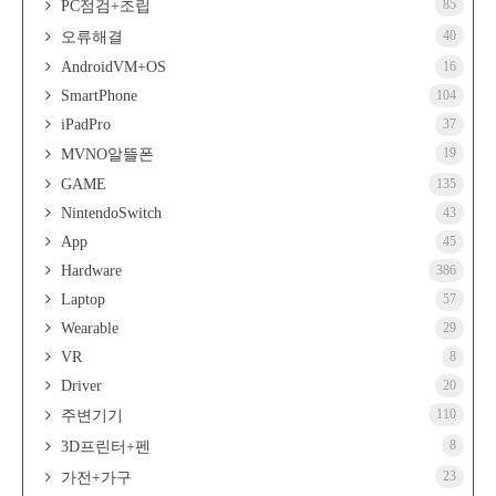
85
PC점검+조립
40
오류해결
AndroidVM+OS
16
SmartPhone
104
iPadPro
37
19
MVNO알뜰폰
GAME
135
NintendoSwitch
43
App
45
Hardware
386
Laptop
57
Wearable
29
VR
8
Driver
20
110
주변기기
8
3D프린터+펜
23
가전+가구