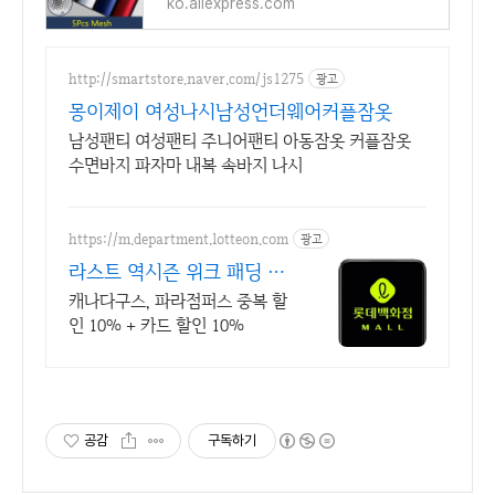
ko.aliexpress.com
http://smartstore.naver.com/js1275
광고
몽이제이 여성나시남성언더웨어커플잠옷
남성팬티 여성팬티 주니어팬티 아동잠옷 커플잠옷
수면바지 파자마 내복 속바지 나시
https://m.department.lotteon.com
광고
라스트 역시즌 위크 패딩 최
대 74% 할인
캐나다구스, 파라점퍼스 중복 할
인 10% + 카드 할인 10%
공감
구독하기