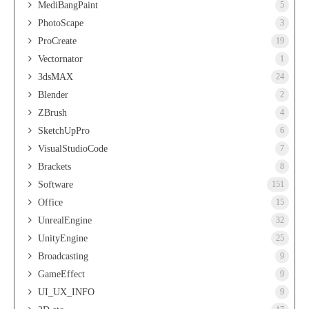
MediBangPaint
5
PhotoScape
3
ProCreate
19
Vectornator
1
3dsMAX
24
Blender
2
ZBrush
4
SketchUpPro
6
VisualStudioCode
7
Brackets
8
Software
151
Office
15
UnrealEngine
32
UnityEngine
25
Broadcasting
9
GameEffect
9
UI_UX_INFO
9