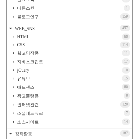
1
다른스킨
159
블로그연구
457
WEB_SNS
HTML
60
CSS
114
11
웹코딩작품
17
자바스크립트
jQuery
10
15
유튜브
80
애드센스
9
광고플랫폼
120
인터넷관련
7
소셜네트워크
14
소스사이트
187
창작활동