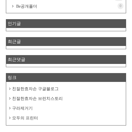
0
Be공개폴더
인기글
최근글
최근댓글
링크
친절한효자손 구글블로그
친절한효자손 브런치스토리
구라제거기
모두의 프린터