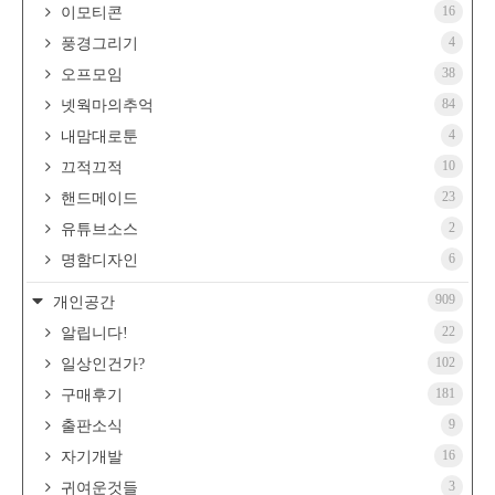
16
이모티콘
4
풍경그리기
38
오프모임
84
넷웍마의추억
4
내맘대로툰
10
끄적끄적
23
핸드메이드
2
유튜브소스
6
명함디자인
909
개인공간
22
알립니다!
102
일상인건가?
181
구매후기
9
출판소식
16
자기개발
3
귀여운것들