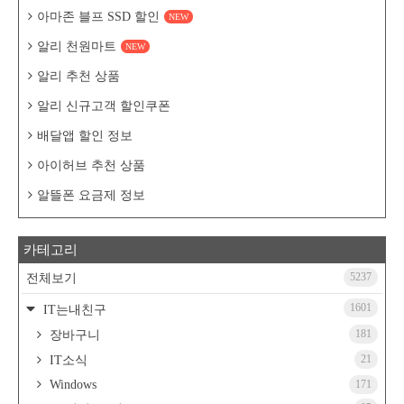
아마존 블프 SSD 할인
NEW
알리 천원마트
NEW
알리 추천 상품
알리 신규고객 할인쿠폰
배달앱 할인 정보
아이허브 추천 상품
알뜰폰 요금제 정보
카테고리
5237
전체보기
1601
IT는내친구
181
장바구니
21
IT소식
Windows
171