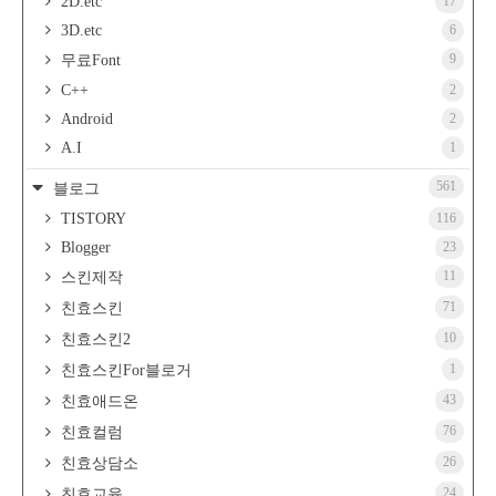
2D.etc
17
3D.etc
6
9
무료Font
C++
2
Android
2
A.I
1
561
블로그
TISTORY
116
Blogger
23
11
스킨제작
71
친효스킨
10
친효스킨2
1
친효스킨For블로거
43
친효애드온
76
친효컬럼
26
친효상담소
24
친효교육