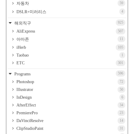
59
자동차
4
DSLR+미러리스
925
해외직구
AliExpress
507
11
아마존
iHerb
105
Taobao
1
ETC
301
596
Programs
Photoshop
72
Illustrator
50
InDesign
6
AfterEffect
34
PremierePro
23
DaVinciResolve
14
ClipStudioPaint
31