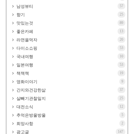
57
남성뷰티
25
향기
89
맛있는것
13
좋은카페
20
라면을먹자
53
다이소쇼핑
10
국내여행
53
일본여행
19
책책책
9
영화이야기
37
간지와건강한삶
25
살빼기관찰일지
12
대전소식
5
추억은방울방울
2
희망사항
147
광고글