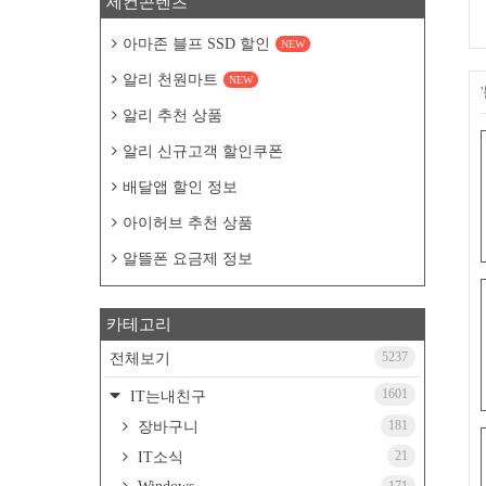
세컨콘텐츠
아마존 블프 SSD 할인
NEW
알리 천원마트
NEW
알리 추천 상품
알리 신규고객 할인쿠폰
배달앱 할인 정보
아이허브 추천 상품
알뜰폰 요금제 정보
카테고리
5237
전체보기
1601
IT는내친구
181
장바구니
21
IT소식