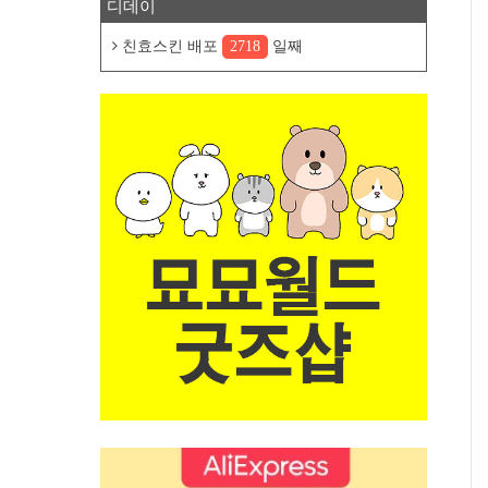
디데이
친효스킨 배포
2718
일째