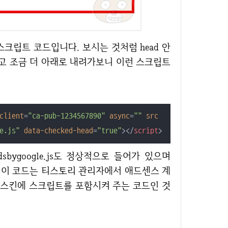
리고 조금 더 아래로 내려가보니 이런 스크립트
client
=
"ca-pub-1234567890"
async
=
""
src
e.js"
data-checked-head
=
"true"
>
</
script
>
. 즉 이 코드는 티스토리 관리자에서 애드센스 계
스킨에 스크립트를 포함시켜 주는 코드인 것