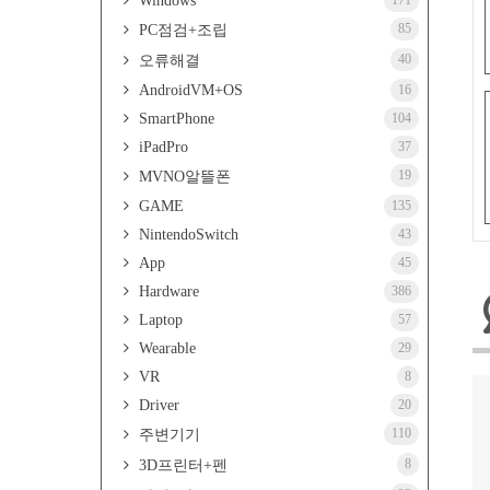
Windows
171
85
PC점검+조립
40
오류해결
AndroidVM+OS
16
SmartPhone
104
iPadPro
37
19
MVNO알뜰폰
GAME
135
NintendoSwitch
43
App
45
Hardware
386
Laptop
57
Wearable
29
VR
8
Driver
20
110
주변기기
8
3D프린터+펜