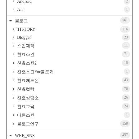
Android
2
A.I
1
561
블로그
TISTORY
116
Blogger
23
11
스킨제작
71
친효스킨
10
친효스킨2
1
친효스킨For블로거
43
친효애드온
76
친효컬럼
26
친효상담소
24
친효교육
1
다른스킨
159
블로그연구
457
WEB_SNS