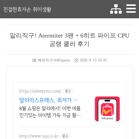
친절한효자손 취미생활
알리직구! Atermiter 3팬 + 6히트 파이프 CPU
공랭 쿨러 후기
해외직구/AliExpress
2020. 9. 13. 01:45
https://aliexpress.com/
광고
알리익스프레스, 최저가 도
전 오늘의특가 지금 확인해
8월 쇼핑은 알리에서! 이번 여름
보세요
인기있는 아이템 가득 지금 할인
가로 구매하러가요 쏟아지는 혜
택, 알리익스프레스
http://www.tapl.co.kr
광고