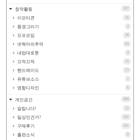
187
창작활동
16
이모티콘
4
풍경그리기
38
오프모임
84
넷웍마의추억
4
내맘대로툰
10
끄적끄적
23
핸드메이드
2
유튜브소스
6
명함디자인
909
개인공간
22
알립니다!
102
일상인건가?
181
구매후기
9
출판소식