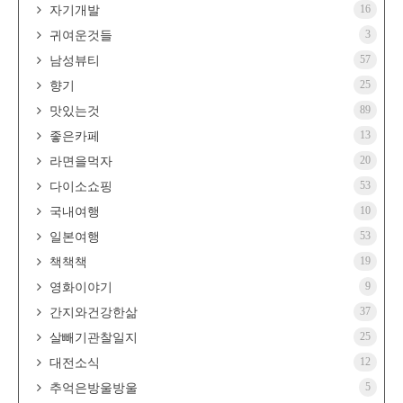
16
자기개발
3
귀여운것들
57
남성뷰티
25
향기
89
맛있는것
13
좋은카페
20
라면을먹자
53
다이소쇼핑
10
국내여행
53
일본여행
19
책책책
9
영화이야기
37
간지와건강한삶
25
살빼기관찰일지
12
대전소식
5
추억은방울방울