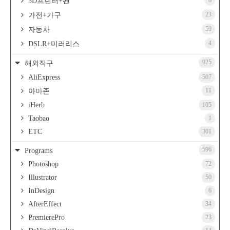
8
3D프린터+펜
23
가전+가구
59
자동차
4
DSLR+미러리스
925
해외직구
AliExpress
507
11
아마존
iHerb
105
Taobao
1
ETC
301
596
Programs
Photoshop
72
Illustrator
50
InDesign
6
AfterEffect
34
PremierePro
23