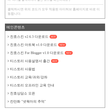
클릭하시면 위의 코드가 모두 적용된 아이허브 홈페이지로 바로 이
동합니다.
메인콘텐츠
친효스킨 v2.6.3 다운로드
HOT
친효스킨:아트북 v1.0 다운로드
NEW
친효스킨 For Blogger v1.0 다운로드
NEW
티스토리 사용설명서 출간
HOT
티스토리 사용법
티스토리 교육/과외/강좌
티스토리 오프라인 교육 안내
친효상담소 오픈
칸만화 "넷웍마의 추억"