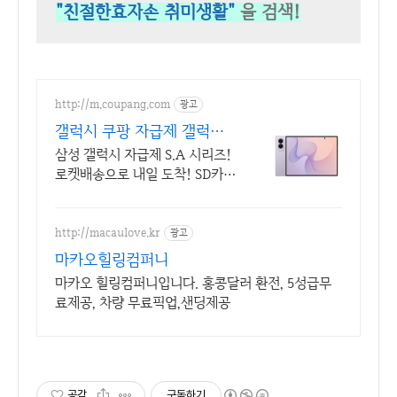
"친절한효자손 취미생활"
을 검색!
http://m.coupang.com
광고
갤럭시 쿠팡 자급제 갤럭시
할인
삼성 갤럭시 자급제 S.A 시리즈!
로켓배송으로 내일 도착! SD카드
확장으로 용량 걱정 끝! 선명한
대화면으로 몰입감 UP!
http://macaulove.kr
광고
마카오힐링컴퍼니
마카오 힐링컴퍼니입니다. 홍콩달러 환전, 5성급무
료제공, 차량 무료픽업,샌딩제공
공감
구독하기