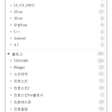
UI_UX_INFO
9
2D.etc
17
3D.etc
6
9
무료Font
C++
2
Android
2
A.I
1
561
블로그
TISTORY
116
Blogger
23
11
스킨제작
71
친효스킨
10
친효스킨2
1
친효스킨For블로거
43
친효애드온
76
친효컬럼