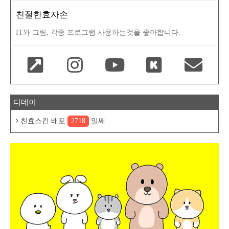
친절한효자손
IT와 그림, 각종 프로그램 사용하는것을 좋아합니다.
디데이
친효스킨 배포
2718
일째