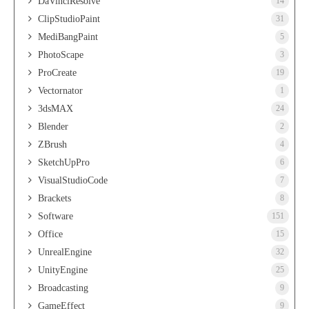
DaVinciResolve
14
ClipStudioPaint
31
MediBangPaint
5
PhotoScape
3
ProCreate
19
Vectornator
1
3dsMAX
24
Blender
2
ZBrush
4
SketchUpPro
6
VisualStudioCode
7
Brackets
8
Software
151
Office
15
UnrealEngine
32
UnityEngine
25
Broadcasting
9
GameEffect
9