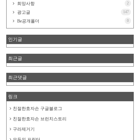
2
희망사항
147
광고글
0
Be공개폴더
인기글
최근글
최근댓글
링크
친절한효자손 구글블로그
친절한효자손 브런치스토리
구라제거기
모두의 프린터