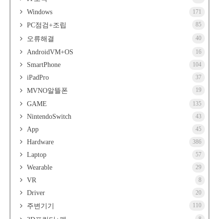
Windows
171
85
PC점검+조립
40
오류해결
AndroidVM+OS
16
SmartPhone
104
iPadPro
37
19
MVNO알뜰폰
GAME
135
NintendoSwitch
43
App
45
Hardware
386
Laptop
57
Wearable
29
VR
8
Driver
20
110
주변기기