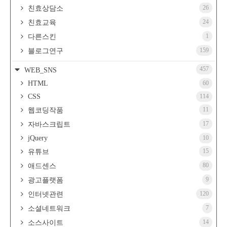
26
친효상담소
24
친효교육
1
다른스킨
159
블로그연구
457
WEB_SNS
HTML
60
CSS
114
11
웹코딩작품
17
자바스크립트
jQuery
10
15
유튜브
80
애드센스
9
광고플랫폼
120
인터넷관련
7
소셜네트워크
14
소스사이트