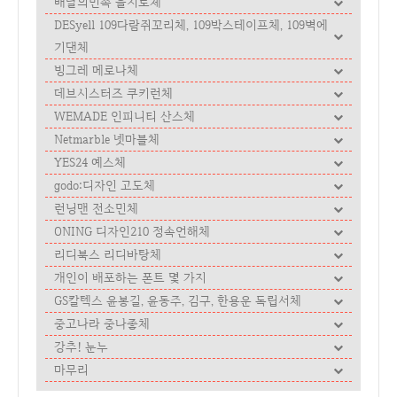
배달의민족 을지로체
DESyell 109다람쥐꼬리체, 109박스테이프체, 109벽에
기댄체
빙그레 메로나체
데브시스터즈 쿠키런체
WEMADE 인피니티 산스체
Netmarble 넷마블체
YES24 예스체
godo:디자인 고도체
런닝맨 전소민체
ONING 디자인210 정속언해체
리디북스 리디바탕체
개인이 배포하는 폰트 몇 가지
GS칼텍스 윤봉길, 윤동주, 김구, 한용운 독립서체
중고나라 중나좋체
강추! 눈누
마무리