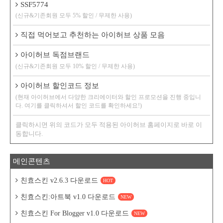
SSF5774
(신규&기존회원 모두 5% 할인 / 무제한 사용)
직접 먹어보고 추천하는 아이허브 상품 모음
아이허브 독점브랜드
(신규&기존회원 모두 10% 할인 / 무제한 사용)
아이허브 할인코드 정보
(현재 아이허브에서 다양한 크리에이터와 할인 프로모션을 진행 중입니
다. 여기를 클릭하셔서 할인 코드를 확인하세요!)
클릭하시면 위의 코드가 모두 적용된 아이허브 홈페이지로 바로 이
동합니다.
메인콘텐츠
친효스킨 v2.6.3 다운로드
HOT
친효스킨:아트북 v1.0 다운로드
NEW
친효스킨 For Blogger v1.0 다운로드
NEW