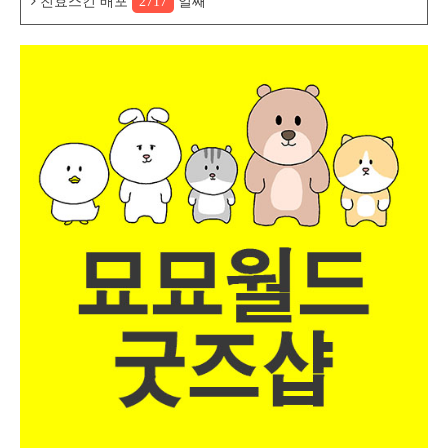
친효스킨 배포
2717
일째